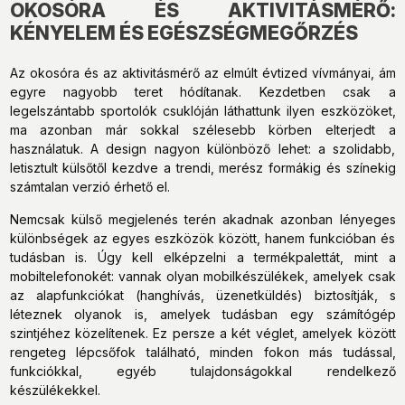
OKOSÓRA ÉS AKTIVITÁSMÉRŐ:
KÉNYELEM ÉS EGÉSZSÉGMEGŐRZÉS
Az okosóra és az aktivitásmérő az elmúlt évtized vívmányai, ám
egyre nagyobb teret hódítanak. Kezdetben csak a
legelszántabb sportolók csuklóján láthattunk ilyen eszközöket,
ma azonban már sokkal szélesebb körben elterjedt a
használatuk. A design nagyon különböző lehet: a szolidabb,
letisztult külsőtől kezdve a trendi, merész formákig és színekig
számtalan verzió érhető el.
Nemcsak külső megjelenés terén akadnak azonban lényeges
különbségek az egyes eszközök között, hanem funkcióban és
tudásban is. Úgy kell elképzelni a termékpalettát, mint a
mobiltelefonokét: vannak olyan mobilkészülékek, amelyek csak
az alapfunkciókat (hanghívás, üzenetküldés) biztosítják, s
léteznek olyanok is, amelyek tudásban egy számítógép
szintjéhez közelítenek. Ez persze a két véglet, amelyek között
rengeteg lépcsőfok található, minden fokon más tudással,
funkciókkal, egyéb tulajdonságokkal rendelkező
készülékekkel.