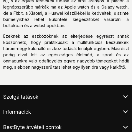
is), s az egyes termékek tudása az árral arányos. A piacon a
legnépszerűbb márkák ma az Apple watch és a Galaxy watch,
de a Fitbit, a Xiaomi, a Huawei készülékei is kedveltek, s szinte
bármelyikhez lehet különféle kiegészítőket vásárolni a
boltokban és a webshopokban.
Ezeknek az eszközöknek az elterjedése egyrészt annak
köszönhető, hogy praktikusak: a multifunkciós készülékek
három-négy különálló eszköz tudását kínálják egyben. Másrészt
pedig divat lett az egészséges életmód, a sport és az
önmagunkra való odafigyelés egyre nagyobb tömegeket hódít
meg, s ebben nagyszerű társ lehet egy ilyen óra vagy karkötő.
Szolgáltatások
Ügyfélszolgálat
Információk
Klíma értékesítés
Végleges adattörlés
Általános Szerződési Feltételek
Áruhitel
BestByte átvételi pontok
Adatkezelési tájékoztató
E-hulladék átvétel