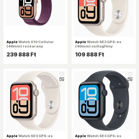
Apple
Watch S10 Cellular
Apple
Watch SE3 GPS-es
(46mm) rozéarany
(40mm) csillagfény
alumínium tok, szilva
alumínium tok, csillagfény
239 888 Ft
109 888 Ft
sportszíj okosóra
M/L sportszíjas okosóra
like_16
like_16
Apple
Watch SE3 GPS-es
Apple
Watch SE3 GPS-es