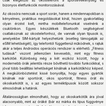
csak kiegészíti az okostelefont a sporttevékenység és
bizonyos életfunkciók monitorozásával.
Az okosóra nemcsak a sport során, hanem a mindennapokban is
kényelmes, praktikus megoldásokat kínál, hiszen gyakorlatilag
olyan érzést kelt, mintha mobiltelefonunkat viselnénk a
csuklónkon. Egyes készülékek Bluetooth segítségével
csatlakoznak az okostelefonhoz, de vannak olyan típusok is,
amelyekbe SIM-kártyát helyezhetünk (esetleg támogatják az
eSIM lehetőségét), így telefontól függetlenül működnek, s rajtuk
akár a teljes Androidos operációs rendszer is elérhető. „Fitness
tudásuk” viszont jellemzően kevesebb, mint egy fitness
karkötőé. Különbség még a két eszköz között, hogy a
modernebb órák jelentős része bővíthető további funkciókkal, s
jóval több beállítási lehetőséget kínálnak a karkötőkhöz képest.
A megkülönböztetést kissé bonyolítja, hogy egyes gyártók
kínálnak már sportórát, okos sportórát, fitness órát és
okoskarkötőt is, s az egyes terméktípusok között sokszor
elmosódnak a határok.
Általánosságban elmondható, hogy az okoskarkötők ára jóval
alacsonyabb, mint az óráké (bár ez márka és típus függvénye