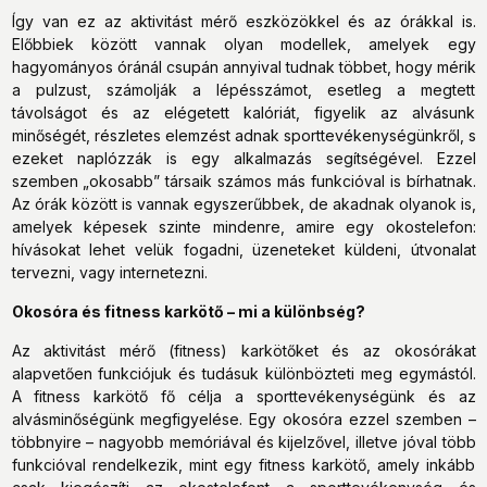
Így van ez az aktivitást mérő eszközökkel és az órákkal is.
Előbbiek között vannak olyan modellek, amelyek egy
hagyományos óránál csupán annyival tudnak többet, hogy mérik
a pulzust, számolják a lépésszámot, esetleg a megtett
távolságot és az elégetett kalóriát, figyelik az alvásunk
minőségét, részletes elemzést adnak sporttevékenységünkről, s
ezeket naplózzák is egy alkalmazás segítségével. Ezzel
szemben „okosabb” társaik számos más funkcióval is bírhatnak.
Az órák között is vannak egyszerűbbek, de akadnak olyanok is,
amelyek képesek szinte mindenre, amire egy okostelefon:
hívásokat lehet velük fogadni, üzeneteket küldeni, útvonalat
tervezni, vagy internetezni.
Okosóra és fitness karkötő – mi a különbség?
Az aktivitást mérő (fitness) karkötőket és az okosórákat
alapvetően funkciójuk és tudásuk különbözteti meg egymástól.
A fitness karkötő fő célja a sporttevékenységünk és az
alvásminőségünk megfigyelése. Egy okosóra ezzel szemben –
többnyire – nagyobb memóriával és kijelzővel, illetve jóval több
funkcióval rendelkezik, mint egy fitness karkötő, amely inkább