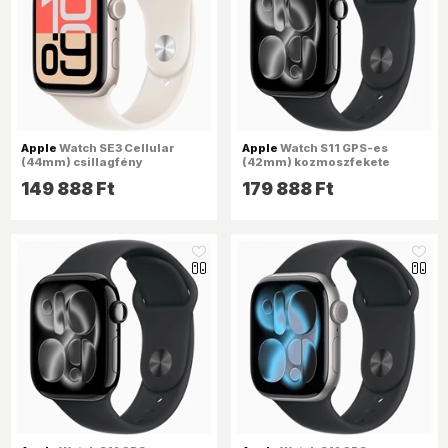
Apple
Watch SE3 Cellular
Apple
Watch S11 GPS-es
(44mm) csillagfény
(42mm) kozmoszfekete
alumínium tok, csillagfény
alumínium tok, fekete S/M
149 888 Ft
179 888 Ft
M/L sportszíjas okosóra
sportszíjas okosóra
like_16
like_16