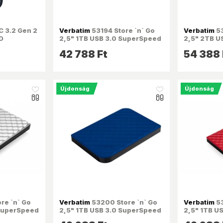
 3.2 Gen 2
Verbatim
53194 Store `n` Go
Verbatim
53
D
2,5" 1TB USB 3.0 SuperSpeed
2,5" 2TB U
fekete külső winchester
fekete kül
42 788 Ft
54 388 
Újdonság
Újdonság
like_16
like_16
re `n` Go
Verbatim
53200 Store `n` Go
Verbatim
53
 SuperSpeed
2,5" 1TB USB 3.0 SuperSpeed
2,5" 1TB U
ester
kék külső winchester
piros külső