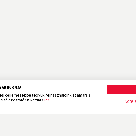
ZÁMUNKRA!
és kellemesebbé tegyük felhasználóink számára a
i tájékoztatóért kattints
ide
.
Kötel