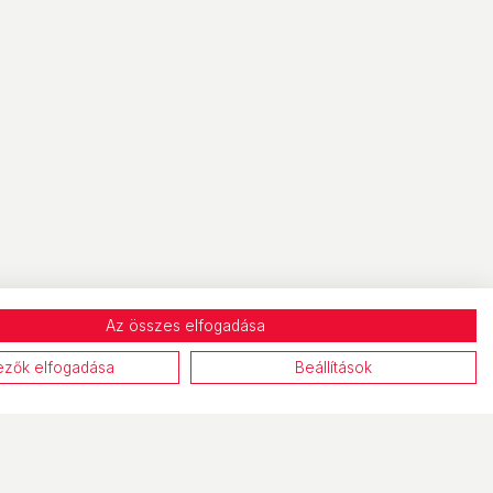
Az összes elfogadása
ezők elfogadása
Beállítások