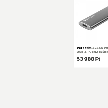
Verbatim
47444 Vx
USB 3.1 Gen2 szürk
SSD
53 988 Ft