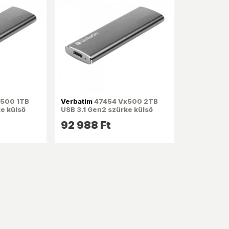
500 1TB
Verbatim
47454 Vx500 2TB
e külső
USB 3.1 Gen2 szürke külső
SSD
92 988 Ft