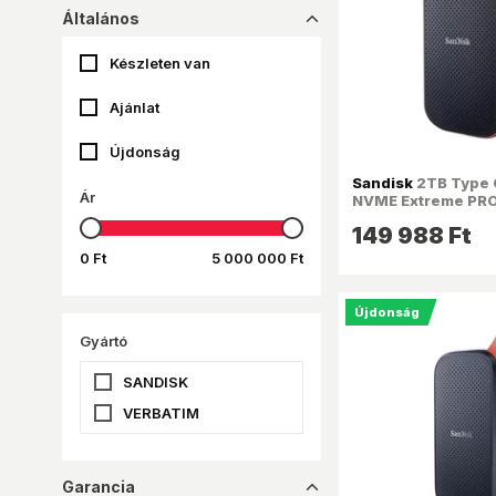
Általános
dropup_16
Készleten van
Ajánlat
Újdonság
Sandisk
2TB Type C
Ár
NVME Extreme PRO
külső SSD
149 988 Ft
0 Ft
5 000 000 Ft
Újdonság
Gyártó
SANDISK
VERBATIM
Garancia
dropup_16