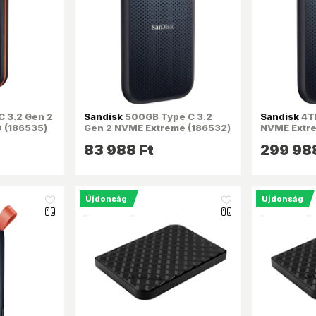
 3.2 Gen 2
Sandisk
500GB Type C 3.2
Sandisk
4TB
 (186535)
Gen 2 NVME Extreme (186532)
NVME Extre
külső SSD
SSD
83 988 Ft
299 988
Újdonság
Újdonság
like_16
like_16