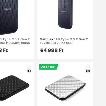
 Type C 3.2 Gen 2
Sandisk
1TB Type C 3.2 Gen 2
me (186582) külső
(220038) külső SSD
 Ft
64 988 Ft
Újdonság
like_16
like_16