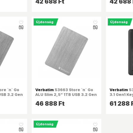
42 688 Ft
42 688 
Újdonság
Újdonság
like_16
like_16
re `n` Go
Verbatim
53663 Store `n` Go
Verbatim
53
USB 3.2 Gen
ALU Slim 2,5” 1TB USB 3.2 Gen
3.1 Gen1 K
1 ezüst HDD
fekete kül
46 888 Ft
61 288 
Újdonság
like_16
like_16