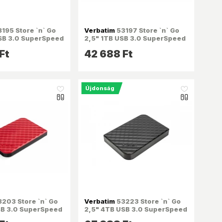
195 Store `n` Go
Verbatim
53197 Store `n` Go
SB 3.0 SuperSpeed
2,5" 1TB USB 3.0 SuperSpeed
ső winchester
ezüst külső winchester
Ft
42 688 Ft
Újdonság
like_16
like_16
203 Store `n` Go
Verbatim
53223 Store `n` Go
SB 3.0 SuperSpeed
2,5" 4TB USB 3.0 SuperSpeed
 winchester
fekete külső winchester