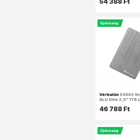
54 388 Ft
Újdonság
Verbatim
53662 Sto
ALU Slim 2,5” 1TB 
1 szürke HDD
46 788 Ft
Újdonság