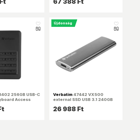
Ft
67 388 Ft
Újdonság
like_16
like_16
402 256GB USB-C
Verbatim
47442 VX500
eyboard Access
external SSD USB 3.1 240GB
ső SSD
külső SSD
Ft
26 988 Ft