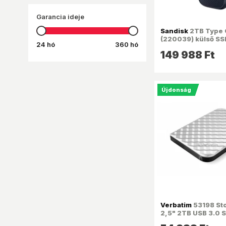
Garancia ideje
Sandisk
2TB Type C
(220039) külső SS
24 hó
360 hó
149 988 Ft
Újdonság
Verbatim
53198 Sto
2,5" 2TB USB 3.0
ezüst külső winch