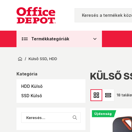
Termékkategóriák
/
Külső SSD, HDD
KÜLSŐ S
Kategória
HDD Külső
18 talála
SSD Külső
Újdonság