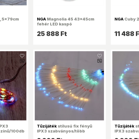
6,5x79cm
NGA
Magnolia 45 43x45cm
NGA
Cuby 2
fehér LED kaspó
25 888 Ft
11 488 F
like_16
like_16
IPX3
Tűzijáték
stílusú fix fényű
Tűzijáték
st
színű/100db
IPX3 szabványos/több
IPX3 szabv
s
színű/200db LED-
színű/120d