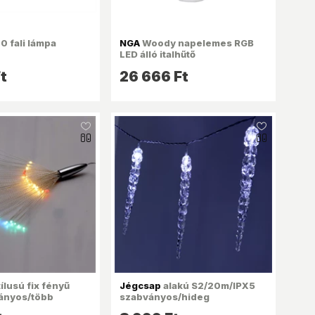
0 fali lámpa
NGA
Woody napelemes RGB
LED álló italhűtő
t
26 666 Ft
like_16
like_16
ílusú fix fényű
Jégcsap
alakú S2/20m/IPX5
ányos/több
szabványos/hideg
b LED-
fehér/120db LED-