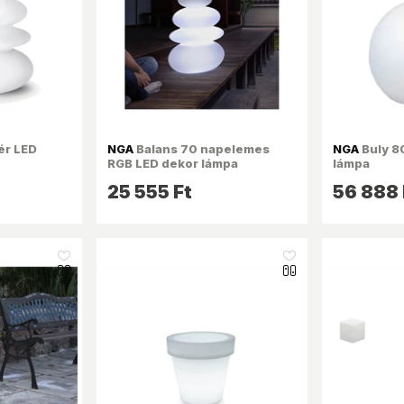
ér LED
NGA
Balans 70 napelemes
NGA
Buly 8
RGB LED dekor lámpa
lámpa
25 555 Ft
56 888 
like_16
like_16