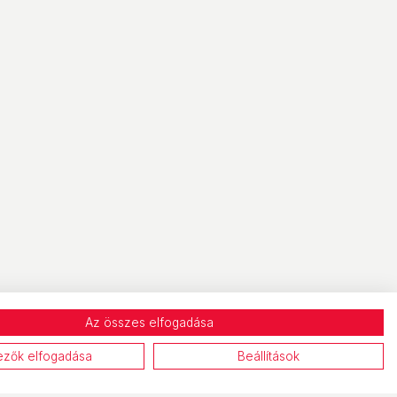
Az összes elfogadása
ezők elfogadása
Beállítások