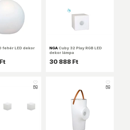
0 fehér LED dekor
NGA
Cuby 32 Play RGB LED
dekor lámpa
Ft
30 888 Ft
like_16
like_16