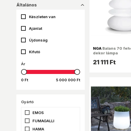
Általános
dropup_16
Készleten van
Ajánlat
Újdonság
NGA
Balans 70 feh
Kifutó
dekor lámpa
21 111 Ft
Ár
0 Ft
5 000 000 Ft
Gyártó
EMOS
FUMAGALLI
HAMA