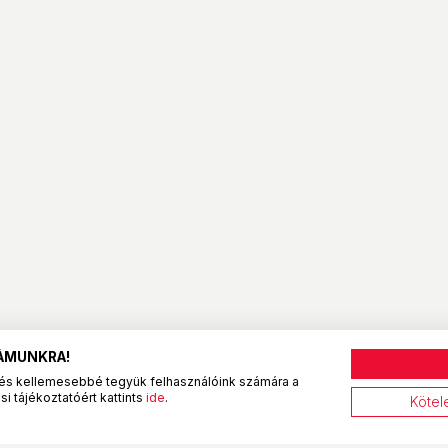
ZÁMUNKRA!
és kellemesebbé tegyük felhasználóink számára a
i tájékoztatóért kattints
ide
.
Kötel