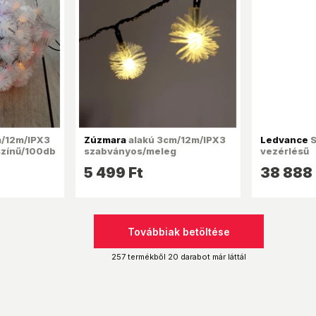
m/12m/IPX3
Zúzmara
alakú 3cm/12m/IPX3
Ledvance
S
színű/100db
szabványos/meleg
vezérlésű
fényfüzér,
fehér/100db LED-
50cm/12W
5 499 Ft
38 888 
es/napelemes fényfüzér,
kültéri LED
fénydekoráció
Továbbiak betöltése
257 termékből 20 darabot már láttál