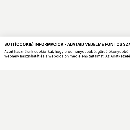
SÜTI (COOKIE) INFORMÁCIÓK - ADATAID VÉDELME FONTOS S
Azért használunk cookie-kat, hogy eredményesebbé, gördülékenyebbé 
webhely használatát és a weboldalon megjelenő tartalmat. Az Adatkezelés
Szolgáltatások
Információk
Ügyfélszolgálat
Általános Szerződési F
Klíma értékesítés
Adatkezelési tájékozta