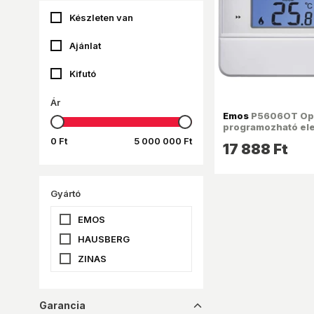
Készleten van
Ajánlat
Kifutó
Ár
Emos
P5606OT Op
programozható ele
termosztát
0 Ft
5 000 000 Ft
17 888 Ft
Gyártó
EMOS
HAUSBERG
ZINAS
Garancia
dropup_16