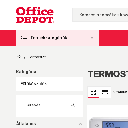
Termékkategóriák
/
Termostat
TERMOS
Kategória
Fűtőkészülék
3 találat
Általános
dropup_16