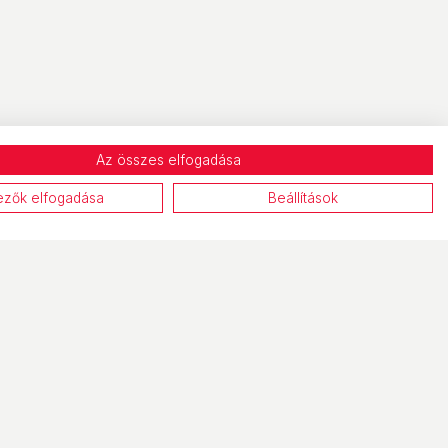
Az összes elfogadása
ezők elfogadása
Beállítások
Központi elérhetőségek
Telefon:
+36
1 / 44 33 999
E-mail:
info@officedepot.hu