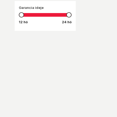
Garancia ideje
12 hó
24 hó