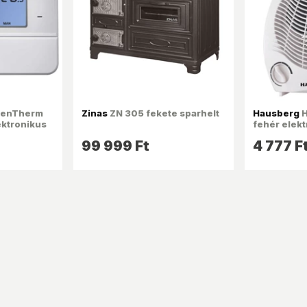
enTherm
Zinas
ZN 305 fekete sparhelt
Hausberg
H
ktronikus
fehér elek
ventillátorr
99 999 Ft
4 777 F