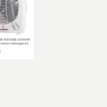
B-8501AB 2000W
tromos hősugárzó
al
t