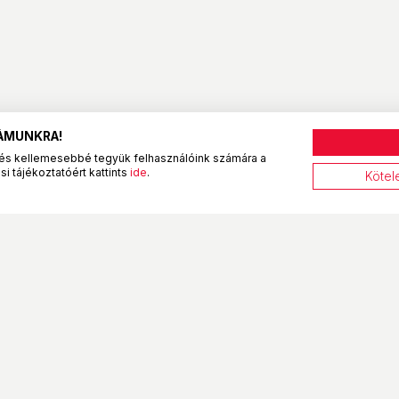
ZÁMUNKRA!
és kellemesebbé tegyük felhasználóink számára a
i tájékoztatóért kattints
ide
.
Kötel
BestByte átvételi pontok
eltételek
Budapest XIII. - Frangepán
utca
tó