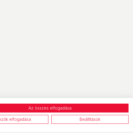
Az összes elfogadása
ezők elfogadása
Beállítások