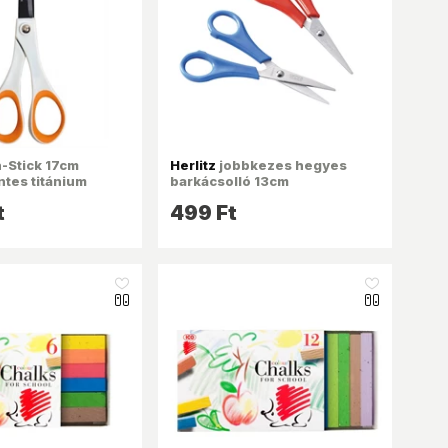
-Stick 17cm
Herlitz
jobbkezes hegyes
tes titánium
barkácsolló 13cm
olló
t
499 Ft
like_16
like_16