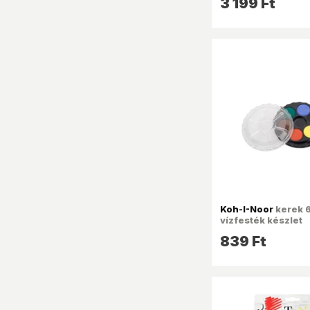
3 199 Ft
KNORR PRANDELL
KOH-I-NOOR
NEBULO
OFFICE DEPOT
PELIKAN
PENTART
PLUS JAPAN
QX IMPEX KFT
SAKOTA
SCOTCH
SPOKO
Koh-I-Noor
kerek 6
vízfesték készlet
STABILO
839 Ft
SÜNI
UNI