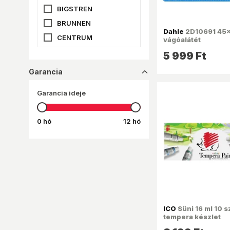
BIGSTREN
BRUNNEN
Dahle
2D10691 45
CENTRUM
vágóalátét
DAHLE
5 999 Ft
DELI
Garancia
dropup_16
DELI FINENOLO
Garancia ideje
DERWENT
EDDING
0 hó
12 hó
EGYEB BELFOLDI
FABER-CASTELL
FISKARS
HERLITZ
ICO
JOLLY
ICO
Süni 16 ml 10 s
JOVI
tempera készlet
KINZO