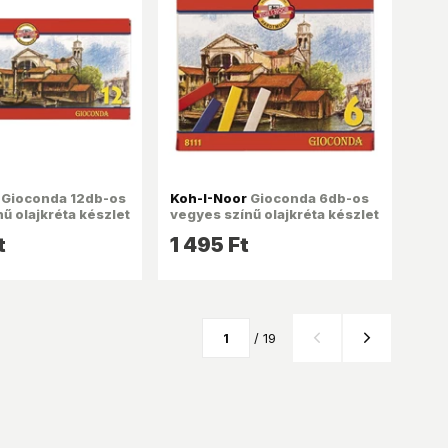
Gioconda 12db-os
Koh-I-Noor
Gioconda 6db-os
ű olajkréta készlet
vegyes színű olajkréta készlet
t
1 495 Ft
/ 19