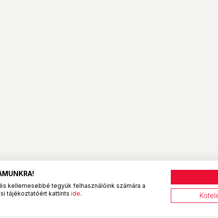
ZÁMUNKRA!
és kellemesebbé tegyük felhasználóink számára a
i tájékoztatóért kattints
ide
.
Kötel