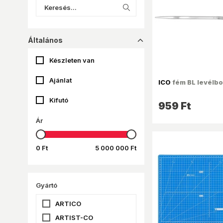
Általános
dropup_16
Készleten van
Ajánlat
ICO
fém BL levélbo
Kifutó
959 Ft
Ár
0 Ft
5 000 000 Ft
Gyártó
ARTICO
ARTIST-CO