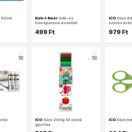
x30cm
Koh-I-Noor
5db-os
ICO
Süni 6d
transparens ecsettál
színes krét
499 Ft
979 Ft
like_16
like_16
zínű
ICO
Süni 200g 10 színű
ICO
Süni he
gyurma