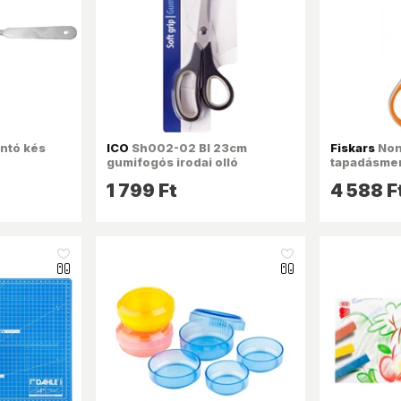
ntó kés
ICO
Sh002-02 Bl 23cm
Fiskars
Non
gumifogós irodai olló
tapadásmen
bevonatos 
1 799 Ft
4 588 F
like_16
like_16