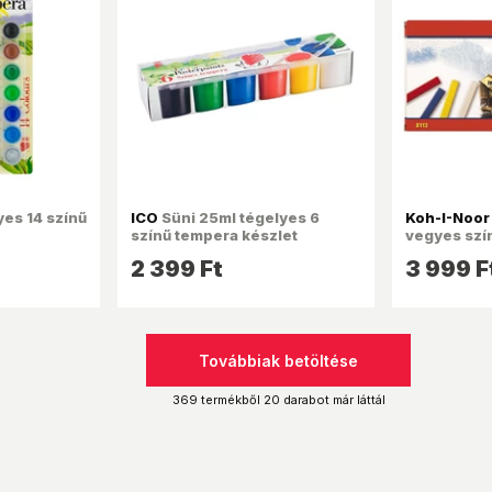
yes 14 színű
ICO
Süni 25ml tégelyes 6
Koh-I-Noor
színű tempera készlet
vegyes szín
2 399 Ft
3 999 F
Továbbiak betöltése
369 termékből 20 darabot már láttál