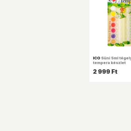
ICO
Süni 5ml tégel
tempera készlet
2 999 Ft