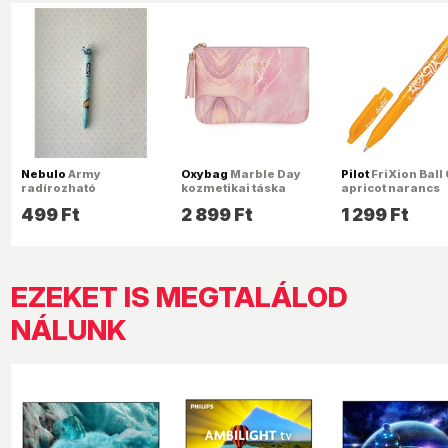
Nebulo
Army
Oxybag
Marble Day
Pilot
FriXion Ball
radírozható
kozmetikai táska
apricot narancs
nyomógombos
törölhető rollerto
499
Ft
2 899
Ft
1 299
Ft
zselésirón
EZEKET IS MEGTALÁLOD
NÁLUNK