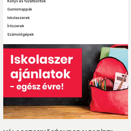
Könyv és füzetborítók
Gumismappák
Iskolaszerek
Írószerek
Számológépek