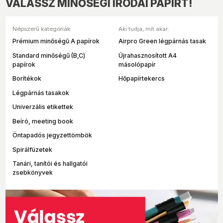
VÁLASSZ MINŐSÉGI IRODAI PAPÍRT!
Népszerű kategóriák:
Aki tudja, mit akar:
Prémium minőségű A papírok
Airpro Green légpárnás tasak
Standard minőségű (B,C)
Újrahasznosított A4
papírok
másolópapír
Borítékok
Hőpapírtekercs
Légpárnás tasakok
Univerzális etikettek
Beíró, meeting book
Öntapadós jegyzettömbök
Spirálfüzetek
Tanári, tanítói és hallgatói
zsebkönyvek