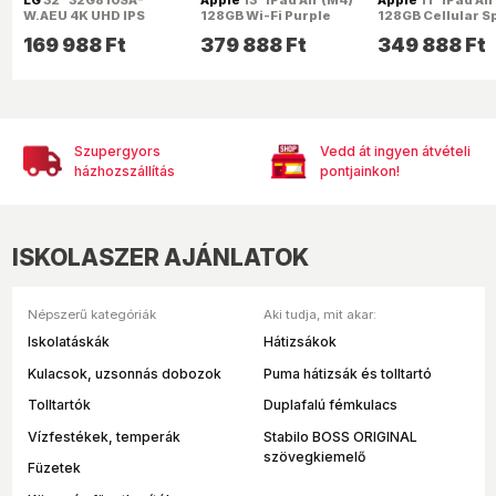
W.AEU 4K UHD IPS
128GB Wi-Fi Purple
128GB Cellular S
144Hz
(lila)
Grey (asztroszür
169 988
Ft
379 888
Ft
349 888
Ft
HDMI/DP/USB/USB-
C/RJ45 AI Smart
gamer monitor
Szupergyors
Vedd át ingyen átvételi
házhozszállítás
pontjainkon!
ISKOLASZER AJÁNLATOK
Népszerű kategóriák
Aki tudja, mit akar:
Iskolatáskák
Hátizsákok
Kulacsok, uzsonnás dobozok
Puma hátizsák és tolltartó
Tolltartók
Duplafalú fémkulacs
Vízfestékek, temperák
Stabilo BOSS ORIGINAL
szövegkiemelő
Füzetek