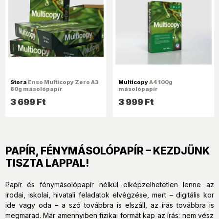
Stora
Enso Multicopy Zero A3
Multicopy
A4 100g
80g másolópapír
másolópapír
3 699 Ft
3 999 Ft
PAPÍR, FÉNYMÁSOLÓPAPÍR – KEZDJÜNK
TISZTA LAPPAL!
Papír és fénymásolópapír nélkül elképzelhetetlen lenne az
irodai, iskolai, hivatali feladatok elvégzése, mert – digitális kor
ide vagy oda – a szó továbbra is elszáll, az írás továbbra is
megmarad. Már amennyiben fizikai formát kap az írás: nem vész