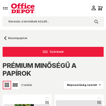
Másolópapírok
Szűrések
PRÉMIUM MINŐSÉGŰ A
PAPÍROK
2 találat
like_16
like_16