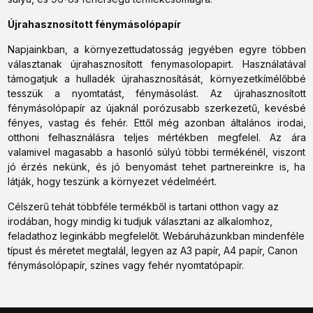
Újrahasznosított fénymásolópapír
Napjainkban, a környezettudatosság jegyében egyre többen
választanak újrahasznosított fenymasolopapirt. Használatával
támogatjuk a hulladék újrahasznosítását, környezetkímélőbbé
tesszük a nyomtatást, fénymásolást. Az újrahasznosított
fénymásolópapír az újaknál porózusabb szerkezetű, kevésbé
fényes, vastag és fehér. Ettől még azonban általános irodai,
otthoni felhasználásra teljes mértékben megfelel. Az ára
valamivel magasabb a hasonló súlyú többi termékénél, viszont
jó érzés nekünk, és jó benyomást tehet partnereinkre is, ha
látják, hogy teszünk a környezet védelméért.
Célszerű tehát többféle termékből is tartani otthon vagy az
irodában, hogy mindig ki tudjuk választani az alkalomhoz,
feladathoz leginkább megfelelőt. Webáruházunkban mindenféle
típust és méretet megtalál, legyen az A3 papír, A4 papír, Canon
fénymásolópapír, színes vagy fehér nyomtatópapír.