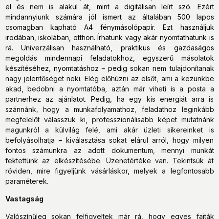
el és nem is alakul át, mint a digitálisan leírt szó. Ezért
mindannyiunk számára jól ismert az általában 500 lapos
csomagban kapható A4 fénymásolópapír. Ezt használjuk
irodában, iskolában, otthon. Írhatunk vagy akár nyomtathatunk is
rá. Univerzálisan használható, praktikus és gazdaságos
megoldás mindennapi feladatokhoz, egyszerű másolatok
készítéséhez, nyomtatáshoz – pedig s
okan nem tulajdonítanak
nagy jelentőséget neki. Elég előhúzni az elsőt, ami a kezünkbe
akad, bedobni a nyomtatóba, aztán már viheti is a posta a
partnerhez az ajánlatot. Pedig, ha egy kis energiát arra is
szánnánk, hogy a munkafolyamathoz, feladathoz leginkább
megfelelőt válasszuk ki, professzionálisabb képet mutatnánk
magunkról a külvilág felé, ami akár üzleti sikereinket is
befolyásolhatja – kiválasztása sokat elárul arról, hogy milyen
fontos számunkra az adott dokumentum, mennyi munkát
fektettünk az elkészítésébe. Üzenetértéke van. Tekintsük át
röviden, mire figyeljünk vásárláskor, melyek a legfontosabb
paraméterek.
Vastagság
Valószínűleg sokan felfigyeltek már rá, hogy egyes fajták