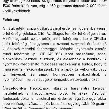
egy csomag 500 lapos, 80 grammos fénymásolópapír ára 1200–
1500 forint körül van, míg a 160 grammos típusok 2 000 forint
körül kezdődnek.
Fehérség
A másik érték, amit a kiválasztásánál érdemes figyelembe venni,
a fehérség (jelölése: CIE). Az átlagos termék fehérsége 92-es.
Minél magasabb ez az érték, annál fehérebb a lap. A CIE által
jelölt fehérség jól egybeesik a szabad szemmel érzékelhető
különböző mértékű fehérséggel. Másolás, nyomtatás esetén
minél fehérebb (pl. CIE 140-160) lapot használunk, annál
élénkebbek lesznek a színek, és élesebbek a kontúrok. A
nyomtatók megbízható működése érdekében is fontos, hogy jó
minőségű terméket válasszunk. Ha a lapok túl vékonyak, vagy
túl fényesek és simák, könnyebben elakadhatnak a
nyomtatóban, mert az adagoló nehezebben továbbítja őket.
Összefoglalva: Hétköznapi, általános használatra kiválóan
megfelelnek a hagyományos, olcsó termékek. Azonban
fontosabb dokumentumoknál már érdemes legalább egy fokkal
jobb minőséget választani, és beruházni egy legalább 90 gramm
súlyú, és 96-os fehérségű termékcsomagra.