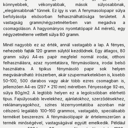
könnyebbek, vékonyabbak, mások súlyosabbnak,
„elegánsabbnak” tűnnek. Ez így is van. A fenymasolopapir súlya
befolyásolja elsősorban felhasználhatósága területeit. A
vastagság gramm/négyzetméterben van megadva a
csomagoláson. A hagyományos nyomtatópapír A4 méretű,
egy
négyzetméterre vetített súlya 80 gramm.
Minél nagyobb ez az érték, annál vastagabb a lap.
A fényes,
nehezebb fajták 120 gramm súlytól kezdődnek.
Egy átlagos, 80
gramm súlyú A4-es papír megfelel normál irodai, otthoni
felhasználásra, azaz nyomtatásra, fénymásolásra, irodai belső
használatra. A tipikus fénymásoló papir
sok helyen
megvásárolható: írószerben
, akár szupermarketekben is, kisebb
50–100, 500 darabos vagy akár több ezres csomagban is,
jellemzően A4-es (297 x 210 mm) méretben. Fényessége 92-es,
súlya 80g/m2. A legtöbb helyen ez a legolcsóbban elérhető
típus. Fajsúlyosabb levelekhez, ajánlatokhoz, szerződésekhez,
reklámanyagokhoz, színes lézernyomtatóba azonban már
célszerű legalább 100–160 grammos, vastagabb, speciálisabb
terméket beszerezni. A fénymásolópapír ár értelemszerűen a
termék minőségével, vastagságával együtt emelkedik.
Például