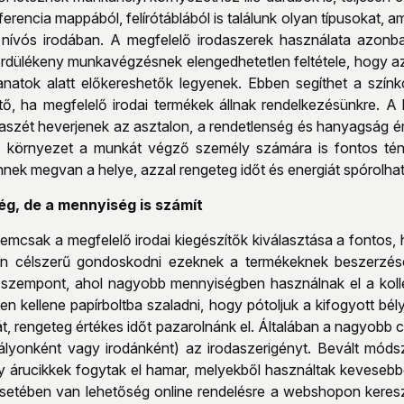
ferencia mappából, felírótáblából is találunk olyan típusokat, a
 nívós irodában. A megfelelő irodaszerek használata azonba
dülékeny munkavégzésnek elengedhetetlen feltétele, hogy az
natok alatt előkereshetők legyenek. Ebben segíthet a színkó
ő, ha megfelelő irodai termékek állnak rendelkezésünkre. A k
aszét heverjenek az asztalon, a rendetlenség és hanyagság ér
környezet a munkát végző személy számára is fontos tényez
nnek megvan a helye, azzal rengeteg időt és energiát spórolh
g, de a mennyiség is számít
mcsak a megfelelő irodai kiegészítők kiválasztása a fontos, 
n célszerű gondoskodni ezeknek a termékeknek beszerzésé
szempont, ahol nagyobb mennyiségben használnak el a kollé
ten kellene papírboltba szaladni, hogy pótoljuk a kifogyott 
lát, rengeteg értékes időt pazarolnánk el. Általában a nagyo
tályonként vagy irodánként) az irodaszerigényt. Bevált módsze
y árucikkek fogytak el hamar, melyekből használtak kevesebbe
setében van lehetőség online rendelésre a webshopon keresz