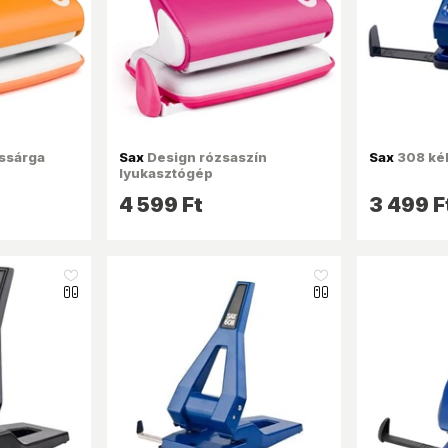
ssárga
Sax
Design rózsaszín
Sax
308 ké
lyukasztógép
4 599 Ft
3 499 F
like_16
like_16