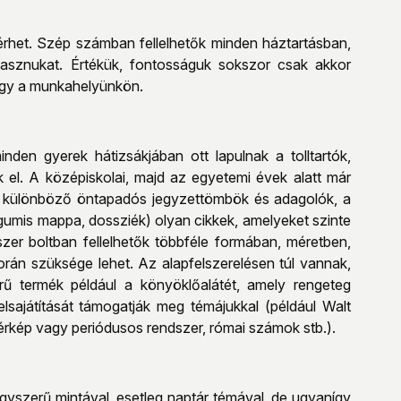
érhet. Szép számban fellelhetők minden háztartásban,
 hasznukat. Értékük, fontosságuk sokszor csak akkor
vagy a munkahelyünkön.
den gyerek hátizsákjában ott lapulnak a tolltartók,
el. A középiskolai, majd az egyetemi évek alatt már
a különböző öntapadós jegyzettömbök és adagolók, a
umis mappa, dossziék) olyan cikkek, amelyeket szinte
szer boltban fellelhetők többféle formában, méretben,
rán szüksége lehet. Az alapfelszerelésen túl vannak,
rű termék például a könyöklőalátét, amely rengeteg
elsajátítását támogatják meg témájukkal (például Walt
térkép vagy periódusos rendszer, római számok stb.).
egyszerű mintával, esetleg naptár témával, de ugyanígy