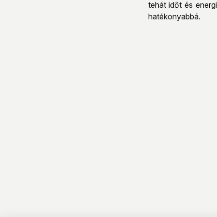
tehát időt és ener
hatékonyabbá.