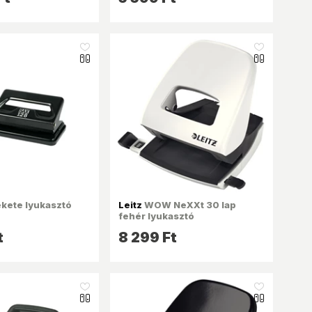
like_16
like_16
ekete lyukasztó
Leitz
WOW NeXXt 30 lap
fehér lyukasztó
t
8 299 Ft
like_16
like_16