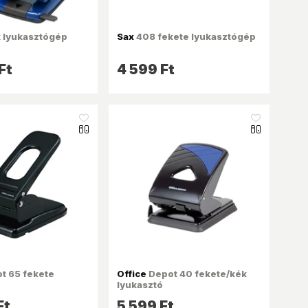
 lyukasztógép
Sax
408 fekete lyukasztógép
Ft
4 599 Ft
like_16
like_16
t 65 fekete
Office
Depot 40 fekete/kék
lyukasztó
Ft
5 599 Ft