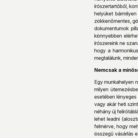
írószertartóból, kon
helyüket bármilyen
zökkenőmentes, gör
dokumentumok pilla
könnyebben elérhet
írószereink ne szan
hogy a harmonikus 
megtalálunk, minde
Nemcsak a minősé
Egy munkahelyen ne
milyen ütemezésbe
esetében lényeges 
vagy akár heti szin
néhány új felírótáb
lehet leadni (alosz
felmérve, hogy mel
összegű vásárlás e