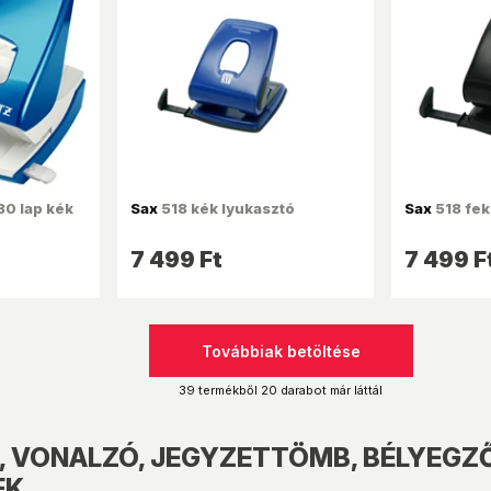
0 lap kék
Sax
518 kék lyukasztó
Sax
518 fek
7 499 Ft
7 499 F
Továbbiak betöltése
39 termékből 20 darabot már láttál
 VONALZÓ, JEGYZETTÖMB, BÉLYEGZŐ, 
EK