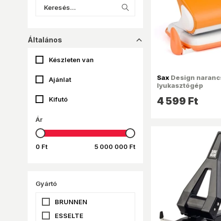
Általános
dropup_16
Készleten van
Sax
Design naranc
Ajánlat
lyukasztógép
Kifutó
4 599 Ft
Ár
0 Ft
5 000 000 Ft
Gyártó
BRUNNEN
ESSELTE