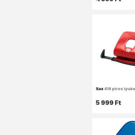
Sax
418 piros lyuk
5 999 Ft