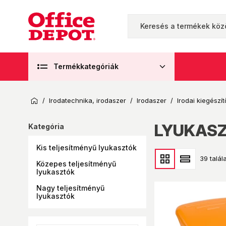
Termékkategóriák
/
Irodatechnika, irodaszer
/
Irodaszer
/
Irodai kiegészít
LYUKAS
Kategória
Kis teljesítményű lyukasztók
39 talála
Közepes teljesítményű
lyukasztók
Nagy teljesítményű
lyukasztók