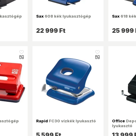
ukasztógép
Sax
608 kék lyukasztógép
Sax
618 kék
22 999 Ft
25 999 
like_16
like_16
kasztógép
Rapid
FC30 vízkék lyukasztó
Office
Depo
lyukasztó
5 599 Ft
13 999 