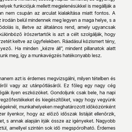
melyek funkciójuk mellett megjelenésükkel is megállják a
n nem csupán az arculat kialakítása miatt fontos. A
 irodán belül mindennek meg legyen a maga helye, s a
dolás is, illetve az általános rend, amely ugyancsak
ülönböző írószertartók is azt a célt szolgálják, hogy
zetét keltve az ügyfelekben. Ráadásul közismert tény,
ő. Ha minden „kézre áll”, mindent pillanatok alatt
atunk meg, így a munkavégzés hatékonyabb lesz.
hanem azt is érdemes megvizsgálni, milyen tételben és
ről vagy az utánpótlásáról. Ez főleg egy nagy cég
gák ilyen eszközöket. Gondoljunk csak bele, ha napi
bélyegzőfestékeket és kiegészítőket, vagy hogy vegyünk
bb cégeknél, munkahelyeken meghatározott időközönként
r ilyenkor, hogy az előző időszak listáját ellenőrzik,
t, s annak alapján írják össze az igényeket. Nagyobb
tül, amellyel szintén sok idő megspórolható. Érdemes