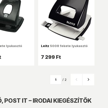
ete lyukasztó
Leitz
5008 fekete lyukasztó
t
7 299 Ft
/ 2
POST IT – IRODAI KIEGÉSZÍTŐK