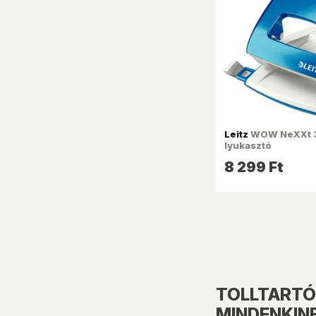
Leitz
WOW NeXXt 3
lyukasztó
8 299 Ft
TOLLTARTÓ,
MINDENKIN