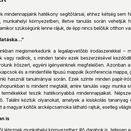
tők mindennapjaink hatékony segítőtársai, ehhez kétség sem f
i, munkahelyi környezetben, illetve tanulás során vehetjük
 amikor szükségünk lenne rájuk, de épp nincs belőlük otthon 
olatáska…”
unkban megismerkedünk a legalapvetőbb irodaszerekkel – min
 vagy radírok, s minden tanév ezek beszerzésével kezdődik 
olunk írószert, egyéni igényeinknek megfelelően. Azonban 
mkapcsok és a mindenféle típusú mappák (konferencia mappa, g
enki használ tanulmányai során. Ezek szinte minden papír-író
hopunkban is mindent megtalál, amire tanulás vagy munka so
i termékekkel teszik hatékonyabbá mindennapjaikat. Népsze
tő. Találni köztük olyanokat, amelyek a kisiskolás tananyag 
t a magyar költők arcképcsarnoka látható rajtuk, esetleg világ
n is
l léteznek munkahelyi környezethez illő darabok is, teljesen 