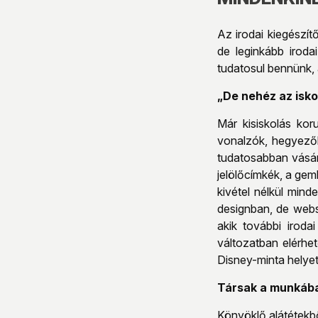
Az irodai kiegészí
de leginkább iroda
tudatosul bennünk,
„De nehéz az isk
Már kisiskolás kor
vonalzók, hegyezők
tudatosabban vásár
jelölőcímkék, a ge
kivétel nélkül mind
designban, de webs
akik további iroda
változatban elérhe
Disney-minta helyet
Társak a munkába
Könyöklő alátétekbő