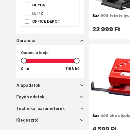
HEYDA
LEITZ
Sax
608 fekete ly
OFFICE DEPOT
22 999 Ft
RAPID
SAX
Garancia
dropup_16
Garancia ideje
0 hó
1188 hó
Alapadatok
dropdown_16
Egyéb adatok
dropdown_16
Technikai paraméterek
dropdown_16
Sax
408 piros lyu
Kiegészítő
dropdown_16
4 599 Ft