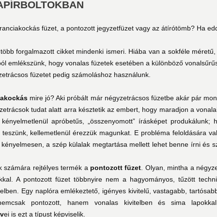
PAPÍRBOLTOKBAN
franciakockás füzet, a pontozott jegyzetfüzet vagy az átírótömb? Ha edd
több forgalmazott cikket mindenki ismeri. Hiába van a sokféle méretű, 
ból emlékszünk, hogy vonalas füzetek esetében a különböző vonalsűrűs
etrácsos füzetet pedig számoláshoz használunk.
iakockás
mire jó? Aki próbált már négyzetrácsos füzetbe akár pár mon
yzetrácsok tudat alatt arra késztetik az embert, hogy maradjon a vonala
r kényelmetlenül apróbetűs, „összenyomott” írásképet produkálunk; h
t teszünk, kellemetlenül érezzük magunkat. E probléma feloldására 
 kényelmesen, a szép külalak megtartása mellett lehet benne írni és sz
k számára rejtélyes termék a
pontozott füzet
. Olyan, mintha a négyze
kkal. A pontozott füzet többnyire nem a hagyományos, tűzött techni
telben. Egy naplóra emlékeztető, igényes kivitelű, vastagabb, tartósab
mcsak pontozott, hanem vonalas kivitelben és sima lapokka
v
ei is ezt a típust képviselik.