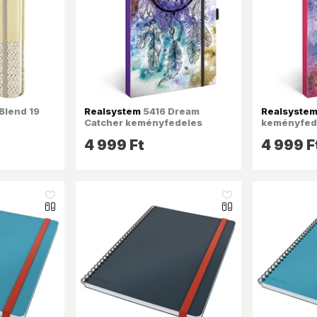
Blend 19
Realsystem
5416 Dream
Realsyste
Catcher keményfedeles
keményfed
notesz
4 999 Ft
4 999 F
like_16
like_16