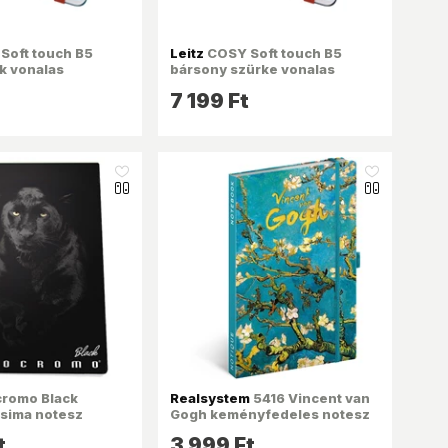
Soft touch B5
Leitz
COSY Soft touch B5
k vonalas
bársony szürke vonalas
spirálfüzet
7 199 Ft
like_16
like_16
romo Black
Realsystem
5416 Vincent van
 sima notesz
Gogh keményfedeles notesz
t
3 999 Ft