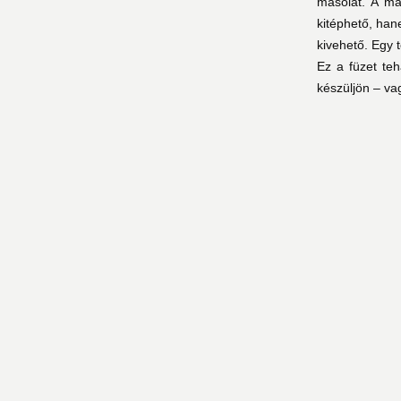
másolat. A má
kitéphető, ha
kivehető. Egy 
Ez a füzet teh
készüljön – va