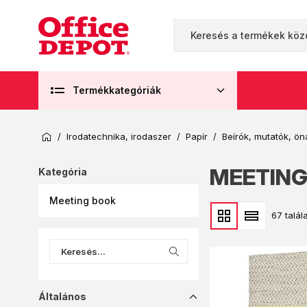
Termékkategóriák
/
Irodatechnika, irodaszer
/
Papír
/
Beírók, mutatók, ön
MEETING
Kategória
Meeting book
67 talála
Általános
dropup_16