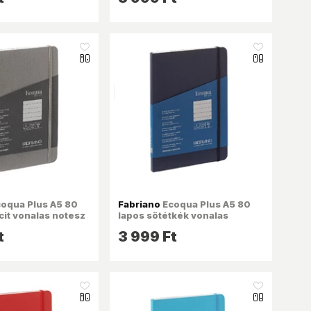
like_16
like_16
oqua Plus A5 80
Fabriano
Ecoqua Plus A5 80
cit vonalas notesz
lapos sötétkék vonalas
notesz
t
3 999 Ft
like_16
like_16