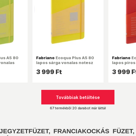
us A5 80
Fabriano
Ecoqua Plus A5 80
Fabriano
Ec
vonalas
lapos sárga vonalas notesz
lapos piros
3 999 Ft
3 999 F
Továbbiak betöltése
67 termékből 20 darabot már láttál
JEGYZETFÜZET, FRANCIAKOCKÁS FÜZET