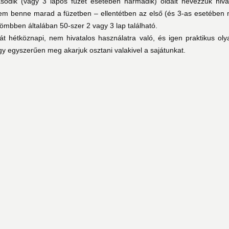
sodik (vagy 3 lapos füzet esetében harmadik) oldalt nevezzük hiv
nem benne marad a füzetben – ellentétben az első (és 3-as esetében 
tömbben általában 50-szer 2 vagy 3 lap található.
át hétköznapi, nem hivatalos használatra való, és igen praktikus ol
gy egyszerűen meg akarjuk osztani valakivel a sajátunkat.