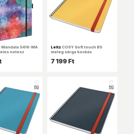
m
Mandala 5416-MA
Leitz
COSY Soft touch B5
eles notesz
meleg sárga kockás
spirálfüzet
t
7 199 Ft
like_16
like_16