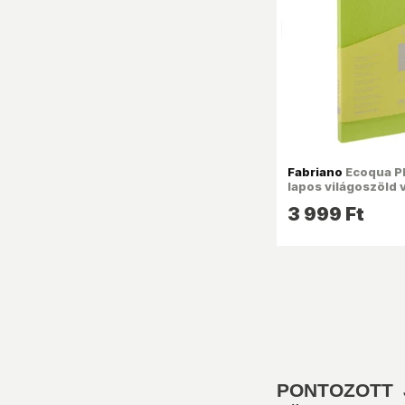
Fabriano
Ecoqua Pl
lapos világoszöld 
notesz
3 999 Ft
PONTOZOTT 