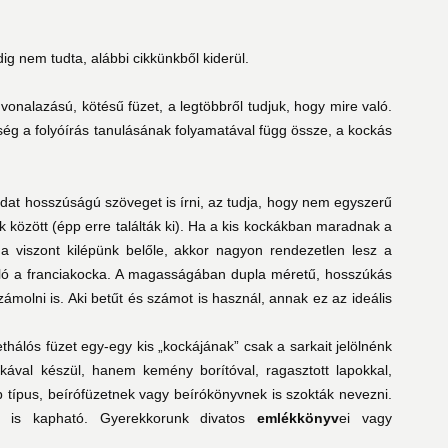
ig nem tudta, alábbi cikkünkből kiderül.
vonalazású, kötésű füzet, a legtöbbről tudjuk, hogy mire való.
ég a folyóírás tanulásának folyamatával függ össze, a kockás
dat hosszúságú szöveget is írni, az tudja, hogy nem egyszerű
k között (épp erre találták ki). Ha a kis kockákban maradnak a
a viszont kilépünk belőle, akkor nagyon rendezetlen lesz a
való a franciakocka. A magasságában dupla méretű, hosszúkás
ámolni is. Aki betűt és számot is használ, annak ez az ideális
thálós füzet egy-egy kis „kockájának” csak a sarkait jelölnénk
kával készül, hanem kemény borítóval, ragasztott lapokkal,
b típus, beírófüzetnek vagy beírókönyvnek is szokták nevezni.
l is kapható. Gyerekkorunk divatos
emlékkönyv
ei vagy