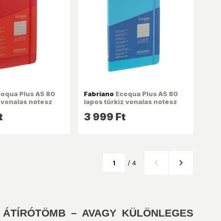
oqua Plus A5 80
Fabriano
Ecoqua Plus A5 80
 vonalas notesz
lapos türkiz vonalas notesz
t
3 999 Ft
/ 4
, ÁTÍRÓTÖMB – AVAGY KÜLÖNLEGES