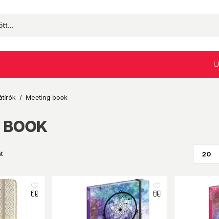
Ü
átírók
/
Meeting book
 BOOK
t
like_16
like_16