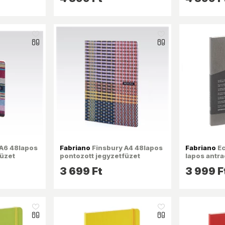
like_16
like_16
A6 48lapos
Fabriano
Finsbury A4 48lapos
Fabriano
Ec
füzet
pontozott jegyzetfüzet
lapos antra
3 699 Ft
3 999 F
like_16
like_16