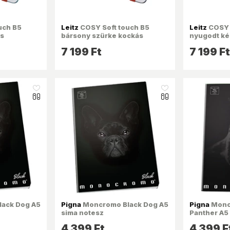
uch B5
Leitz
COSY Soft touch B5
Leitz
COSY 
s
bársony szürke kockás
nyugodt ké
spirálfüzet
spirálfüzet
7 199 Ft
7 199 Ft
like_16
like_16
ack Dog A5
Pigna
Moncromo Black Dog A5
Pigna
Monc
sima notesz
Panther A5
4 399 Ft
4 399 F