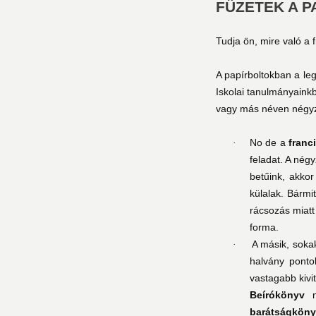
FÜZETEK A 
Tudja ön, mire való a 
A papírboltokban a leg
Iskolai tanulmányaink
vagy más néven négyz
No de a
franc
·
feladat. A nég
betűink, akko
külalak. Bármi
rácsozás miatt
forma.
A másik, soka
·
halvány ponto
vastagabb kivi
Beírókönyv
ne
barátságköny