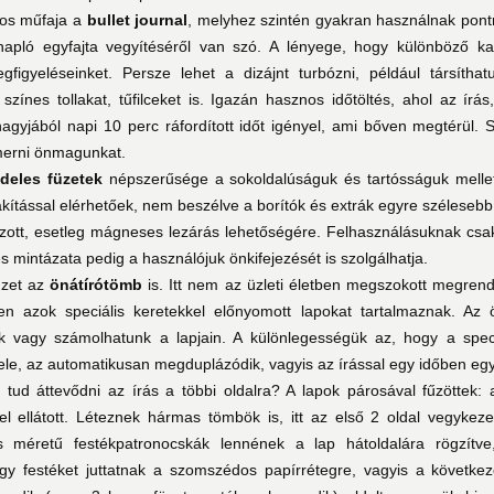
tos műfaja a
bullet journal
, melyhez szintén gyakran használnak pont
napló egyfajta vegyítéséről van szó. A lényege, hogy különböző kate
megfigyeléseinket. Persze lehet a dizájnt turbózni, például társí
színes tollakat, tűfilceket is. Igazán hasznos időtöltés, ahol az í
agyjából napi 10 perc ráfordított időt igényel, ami bőven megtérül. S
erni önmagunkat.
deles füzetek
népszerűsége a sokoldalúságuk és tartósságuk mellett
akítással elérhetőek, nem beszélve a borítók és extrák egyre szélesebb,
ott, esetleg mágneses lezárás lehetőségére. Felhasználásuknak csak 
s mintázata pedig a használójuk önkifejezését is szolgálhatja.
üzet az
önátírótömb
is. Itt nem az üzleti életben megszokott megrende
zen azok speciális keretekkel előnyomott lapokat tartalmaznak. Az 
nk vagy számolhatunk a lapjain. A különlegességük az, hogy a spe
ele, az automatikusan megduplázódik, vagyis az írással egy időben egy
tud áttevődni az írás a többi oldalra? A lapok párosával fűzöttek: a
sel ellátott. Léteznek hármas tömbök is, itt az első 2 oldal vegyke
us méretű festékpatronocskák lennének a lap hátoldalára rögzít
gy festéket juttatnak a szomszédos papírrétegre, vagyis a következ