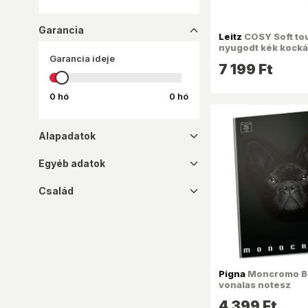
PIGNA
PUKKA PAD
Garancia
dropup_16
Leitz
COSY Soft to
REALSYSTEM
nyugodt kék kocká
Garancia ideje
spirálfüzet
STUDIO 68
7 199 Ft
SÜNI
0 hó
0 hó
Alapadatok
dropdown_16
Egyéb adatok
dropdown_16
Család
dropdown_16
Pigna
Moncromo Bl
vonalas notesz
4 399 Ft