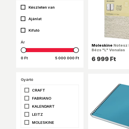
Készleten van
Ajánlat
Kifutó
Ár
Moleskine
Notesz 
Bézs "L" Vonalas
0 Ft
5 000 000 Ft
6 999 Ft
Gyártó
CRAFT
FABRIANO
KALENDART
LEITZ
MOLESKINE