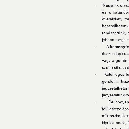
Napjaink diva
·
és a határidő
ötleteinket, 
használhatunk 
rendszerünk, n
jobban megism
A
keményfe
·
összes lapkial
vagy a gumíroz
szebb stílusa é
Különleges f
·
gondolni, his
jegyzetelhetü
jegyzetelünk b
De hogyan 
·
felületkezelés
mikroszkopik
kipukkannak, í