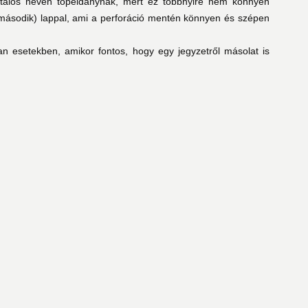
atalos nevén tőpéldánynak, mert ez többnyire nem könnyen
második) lappal, ami a perforáció mentén könnyen és szépen
yan esetekben, amikor fontos, hogy egy jegyzetről másolat is