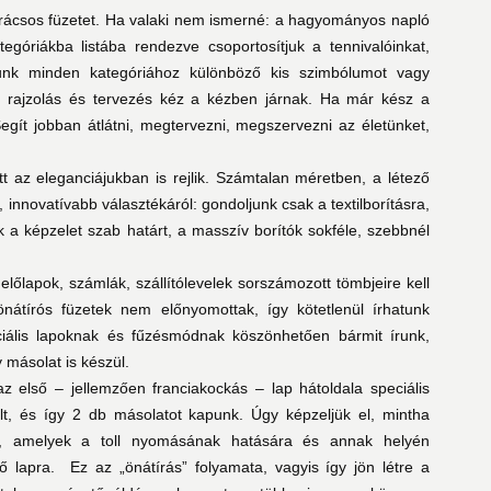
rácsos füzetet. Ha valaki nem ismerné: a hagyományos napló
góriákba listába rendezve csoportosítjuk a tennivalóinkat,
thatunk minden kategóriához különböző kis szimbólumot vagy
rás, rajzolás és tervezés kéz a kézben járnak. Ha már kész a
egít jobban átlátni, megtervezni, megszervezni az életünket,
 az eleganciájukban is rejlik. Számtalan méretben, a létező
 innovatívabb választékáról: gondoljunk csak a textilborításra,
a képzelet szab határt, a masszív borítók sokféle, szebbnél
lőlapok, számlák, szállítólevelek sorszámozott tömbjeire kell
önátírós füzetek nem előnyomottak, így kötetlenül írhatunk
ciális lapoknak és fűzésmódnak köszönhetően bármit írunk,
 másolat is készül.
z első – jellemzően franciakockás – lap hátoldala speciális
zelt, és így 2 db másolatot kapunk. Úgy képzeljük el, mintha
ve, amelyek a toll nyomásának hatására és annak helyén
ő lapra.
Ez az „önátírás” folyamata, vagyis így jön létre a