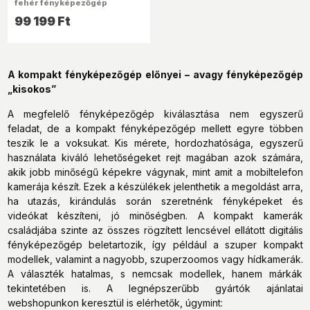
fehér fényképezőgép
(Újracsomagolt)
99 199 Ft
A kompakt fényképezőgép előnyei – avagy fényképezőgép
„kisokos”
A megfelelő fényképezőgép kiválasztása nem egyszerű
feladat, de a kompakt fényképezőgép mellett egyre többen
teszik le a voksukat. Kis mérete, hordozhatósága, egyszerű
használata kiváló lehetőségeket rejt magában azok számára,
akik jobb minőségű képekre vágynak, mint amit a mobiltelefon
kamerája készít. Ezek a készülékek jelenthetik a megoldást arra,
ha utazás, kirándulás során szeretnénk fényképeket és
videókat készíteni, jó minőségben. A kompakt kamerák
családjába szinte az összes rögzített lencsével ellátott digitális
fényképezőgép beletartozik, így például a szuper kompakt
modellek, valamint a nagyobb, szuperzoomos vagy hídkamerák.
A választék hatalmas, s nemcsak modellek, hanem márkák
tekintetében is. A legnépszerűbb gyártók ajánlatai
webshopunkon keresztül is elérhetők, úgymint: