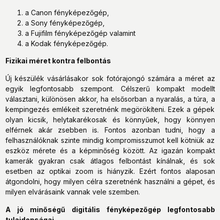
a Canon fényképezőgép,
a Sony fényképezőgép,
a Fujifilm fényképezőgép valamint
a Kodak fényképezőgép.
Fizikai méret kontra felbontás
Új készülék vásárlásakor sok fotórajongó számára a méret az
egyik legfontosabb szempont. Célszerű kompakt modellt
választani, különösen akkor, ha elsősorban a nyaralás, a túra, a
kempingezés emlékeit szeretnénk megörökíteni. Ezek a gépek
olyan kicsik, helytakarékosak és könnyűek, hogy könnyen
elférnek akár zsebben is. Fontos azonban tudni, hogy a
felhasználóknak szinte mindig kompromisszumot kell kötniük az
eszköz mérete és a képminőség között. Az igazán kompakt
kamerák gyakran csak átlagos felbontást kínálnak, és sok
esetben az optikai zoom is hiányzik. Ezért fontos alaposan
átgondolni, hogy milyen célra szeretnénk használni a gépet, és
milyen elvárásaink vannak vele szemben.
A jó minőségű digitális fényképezőgép legfontosabb
tulajdonságai