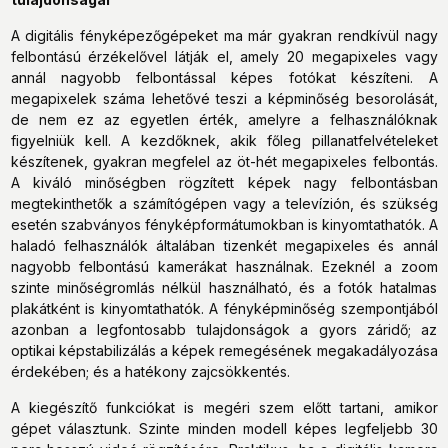
A digitális fényképezőgépeket ma már gyakran rendkívül nagy
felbontású érzékelővel látják el, amely 20 megapixeles vagy
annál nagyobb felbontással képes fotókat készíteni. A
megapixelek száma lehetővé teszi a képminőség besorolását,
de nem ez az egyetlen érték, amelyre a felhasználóknak
figyelniük kell. A kezdőknek, akik főleg pillanatfelvételeket
készítenek, gyakran megfelel az öt-hét megapixeles felbontás.
A kiváló minőségben rögzített képek nagy felbontásban
megtekinthetők a számítógépen vagy a televízión, és szükség
esetén szabványos fényképformátumokban is kinyomtathatók. A
haladó felhasználók általában tizenkét megapixeles és annál
nagyobb felbontású kamerákat használnak. Ezeknél a zoom
szinte minőségromlás nélkül használható, és a fotók hatalmas
plakátként is kinyomtathatók. A fényképminőség szempontjából
azonban a legfontosabb tulajdonságok a gyors záridő; az
optikai képstabilizálás a képek remegésének megakadályozása
érdekében; és a hatékony zajcsökkentés.
A kiegészítő funkciókat is megéri szem előtt tartani, amikor
gépet választunk. Szinte minden modell képes legfeljebb 30