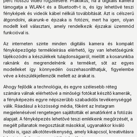
perc hosszú videó rögzítésére. Praktikus, ha a digitális kamera
támogatja a WLAN-t és a Bluetooth-t is, és így lehetővé teszi
fényképek és videók kábel nélküli továbbítását. Azt is célszerű
átgondolni, akarunk-e éjszaka is fotózni, mert ha igen, olyan
modellt kell választani, amely rendelkezik éjszakai üzemmód
funkcióval is.
Az interneten szinte minden digitális kamera és kompakt
fényképezőgép termékleírása elérhető, így van lehetőségünk
tájékozódni a készülékek tulajdonságairól, mielőtt a kosarunkba
raknánk és megrendelnénk a terméket, sőt az egyes
modelleket így könnyedén összehasonlíthatjuk, figyelembe
véve a készülékjellemzők mellett az árakat is.
Ahogy fejlődik a technológia, és egyre szélesebb réteg
számára válnak elérhetővé a minőségi fotókat készítő kamerák,
a fényképezés egyre népszerűbb szabadidős tevékenységgé
válik. Ráadásul a közösségi média, főként az Instagram
megjelenésével rengetegen sajátították el amatőrként a fotózás
alapjait. A fényképezés lehetővé teszi emlékeink megőrzését, a
megélt pillanatok megosztását másokkal, ugyanakkor kiváló
hobbi is, igazi alkotótevékenység, amely kikapcsol, kreativitásra