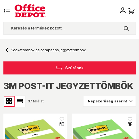
Kockatömbök és öntapadós jegyzettömbök
Szűrések
3M POST-IT JEGYZETTÖMBÖK
37 találat
like_16
like_16