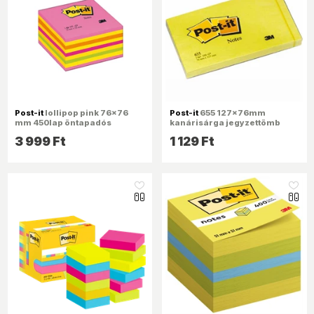
Post-it
lollipop pink 76x76
Post-it
655 127x76mm
mm 450lap öntapadós
kanárisárga jegyzettömb
kockatömb 100% PEFC,
3 999 Ft
1 129 Ft
SGSCH-PEFC-COC-110078
like_16
like_16