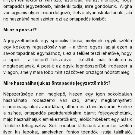
öntapadós jegyzettömb, mindenki tudja, mire gondolunk. Aligha
van ugyanis olyan irodai dolgozó, illetve olyan iskolai tanuló, aki
ne használná napi szinten ezt az öntapadós tömböt.
Mi az a post-it?
A jegyzettömbök egy speciális típusa, melynek egyik szélén
egy keskeny ragasztósáv van – a tömb egyes lapjai ezen a
sávon tapadnak egymáshoz, s ez a felület teszi lehetővé, hogy
a lapok – a tömbről felszedve – később más felületen is
megtapadjanak. A post-it az egyik legnépszerűbb irodaszer a
világon, amely mára több mint százötven országot hódított meg.
Mire használhatjuk az öntapadós jegyzettömböt?
Népszerűsége nem meglepő, hiszen egy igen sokoldalúan
használható irodaszerről van szó, amely megkönnyítheti
mindennapjainkat az irodában, otthon és a tanulás során. Ezekre
a színes, öntapadós papírdarabkákra bármit feljegyezhetünk,
majd használhatjuk emlékeztetőként, jelölőcímkeként egy másik
felületre felragasztva. Sok irodában láthatunk a monitor szélén
ilyen kis lapokat, amelyeken fontos teendők listája található,