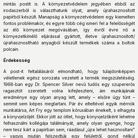
mintás postit is. A környezetvédelem jegyében ebből az
irodaszerből is választhatunk olyat, amely újrahasznosított
papírból készült. Manapság a környezetvédelem egy kiemelten
fontos problémakör, és egyre több cég ismeri fel a felelősségét
az élő környezet megóvásában, így évről évre nő a
környezetkímélő eljárással gyártott, illetve újrahasznosított/
újrahasznosítható anyagból készült termékek száma a boltok
polcain.
Érdekesség
A post-it feltalálásáról elmondható, hogy tulajdonképpen
véletlenek egész sorozata vezetett a termék megszületéséig.
1968-ban egy Dr. Spencer Silver nevű tudós egy szupererős
ragasztót szeretett volna kifejleszteni, ám munkájának
eredménye egy olyan anyag lett, amely – elsőre úgy tűnt –
semmit sem képes megtartani. Pár év elteltével egyik mérnök
munkatársa, Art Fry egy templom kórusában énekelt, s elhagyta
a könyvjelzőjét. Ekkor jött az ötlet, hogy könyvjelzőként lehetne
felhasználni kollégája találmányát, amely olyan gyenge, hogy
nem tesz kárt a papírban sem, ráadásul „újra lehet hasznosítani”
– vagyis miután felszedtük egy felületről, gond nélkül