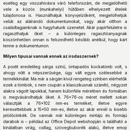
esetleg egy visszahívásra váró telefonszám, de megjelölhető
vele a közös (munkahelyi) hűtőben elhelyezett ételek
tulajdonosa is. Használhatjuk könyvjelzőként, megjelölhetjük
velük az aláírandó dokumentumokat, vagy akár otthon a
családtagjainknak is hagyhatunk üzenetet. Akár papírfelületre is
ragaszthatjuk őket – a különleges ragasztóanyagnak
köszönhetően onnan is felszedhető később anélkül, hogy kárt
tenne a dokumentumon.
Milyen típusai vannak ennek az irodaszernek?
A postit eredetileg sárga színű, öntapadós kockatömb volt, s
ahogy nőtt a népszerűsége, úgy vált egyre szélesebbé a
termékkínálat. Ma már a sárgán kívül rengeteg színben elérhetők
ezek a tömbök, s nem csupán a klasszikusnak számító, négyzet
alakra vágott lapokkal, hanem különféle méretben és formában
is megvásárolhatjuk őket. A 76x76-os méret mellett sokan
választják a 76x102 mm-es terméket, illetve egyre
keresettebbek a 15x50 mm-es, illetve az akár ennél is kisebb
jelölőcímkék. De vannak már különleges mintájú és formájú
darabok is – például az Office Depot webshopján is található a
kínálatban virág, csillag, szövegbuborék alakú, illetve emoji