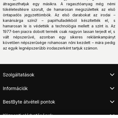
átragaszthatjuk egy másikra. A ragasztóanyag még némi
tökéletesítésre szorult, de hamarosan megszülettek az első
öntapadós jegyzettömbök. Az első darabokat az irodai –
kanárisárga színű! – papírhulladékból készítették el, s
hamarosan le is védették a technológia mellett a színt is. Az
1977-ben piacra dobott termék csak nagyon lassan terjedt el, s
vált népszerűvé, azonban egy sikeres reklámkampányt
követően népszerűsége rohamosan nőni kezdett – mára pedig
az egyik legnépszerűbb irodaszerként tartjuk számon.
Szolgáltatások
Ügyfélszolgálat
Információk
Klíma értékesítés
Végleges adattörlés
Általános Szerződési Feltételek
Áruhitel
BestByte átvételi pontok
Adatkezelési tájékoztató
E-hulladék átvétel
Fizetési és szállítási információ
Budapest XIII. - Frangepán utca
Elem és akkumulátor hulladék átvétel
Kárügyintézés, áruátvétel
Központi elérhetőségek
Budapest XV. - Harsányi utca
Hírlevél