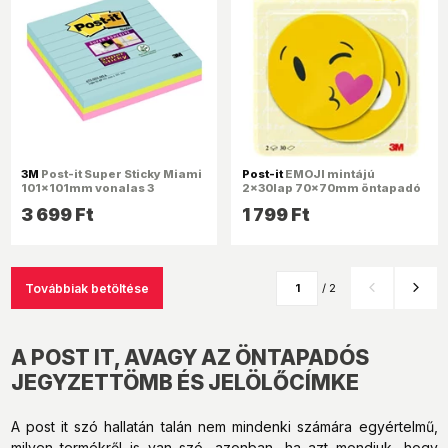
3M
Post-it Super Sticky Miami
Post-it
EMOJI mintájú
101x101mm vonalas 3
2x30lap 70x70mm öntapadó
db/cs.jegyzettömb 100%
jegyzettömb
3 699 Ft
1 799 Ft
PEFC, SGSCH-PEFC-COC-
110078
Továbbiak betöltése
/ 2
A POST IT, AVAGY AZ ÖNTAPADÓS
JEGYZETTÖMB ÉS JELÖLŐCÍMKE
A post it szó hallatán talán nem mindenki számára egyértelmű,
milyen termékről is van szó, azonban, ha azt mondjuk, hogy