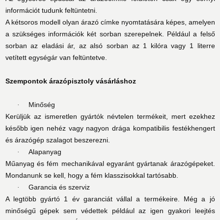
információt tudunk feltüntetni.
A kétsoros modell olyan árazó címke nyomtatására képes, amelyen
a szükséges információk két sorban szerepelnek. Például a felső
sorban az eladási ár, az alsó sorban az 1 kilóra vagy 1 literre
vetített egységár van feltüntetve.
Szempontok árazópisztoly vásárláshoz
Minőség
·
Kerüljük az ismeretlen gyártók névtelen termékeit, mert ezekhez
később igen nehéz vagy nagyon drága kompatibilis festékhengert
és árazógép szalagot beszerezni.
Alapanyag
·
Műanyag és fém mechanikával egyaránt gyártanak árazógépeket.
Mondanunk se kell, hogy a fém klasszisokkal tartósabb.
Garancia és szerviz
·
A legtöbb gyártó 1 év garanciát vállal a termékeire. Még a jó
minőségű gépek sem védettek például az igen gyakori leejtés