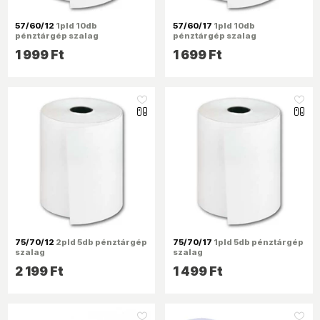
57/60/12
1pld 10db
57/60/17
1pld 10db
pénztárgép szalag
pénztárgép szalag
1 999 Ft
1 699 Ft
like_16
like_16
75/70/12
2pld 5db pénztárgép
75/70/17
1pld 5db pénztárgép
szalag
szalag
2 199 Ft
1 499 Ft
like_16
like_16