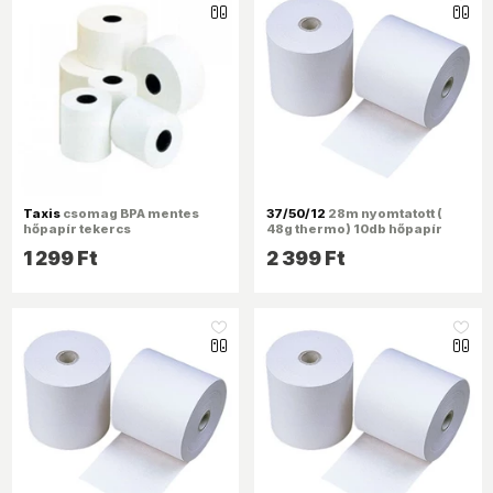
Taxis
csomag BPA mentes
37/50/12
28m nyomtatott (
hőpapír tekercs
48g thermo) 10db hőpapír
tekercs
1 299 Ft
2 399 Ft
like_16
like_16