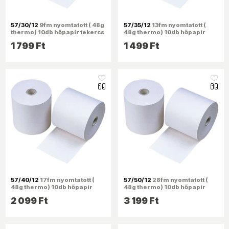
57/30/12
9fm nyomtatott ( 48g
57/35/12
13fm nyomtatott (
thermo) 10db hőpapír tekercs
48g thermo) 10db hőpapír
tekercs
1 799 Ft
1 499 Ft
like_16
like_16
57/40/12
17fm nyomtatott (
57/50/12
28fm nyomtatott (
48g thermo) 10db hőpapír
48g thermo) 10db hőpapír
tekercs
tekercs
2 099 Ft
3 199 Ft