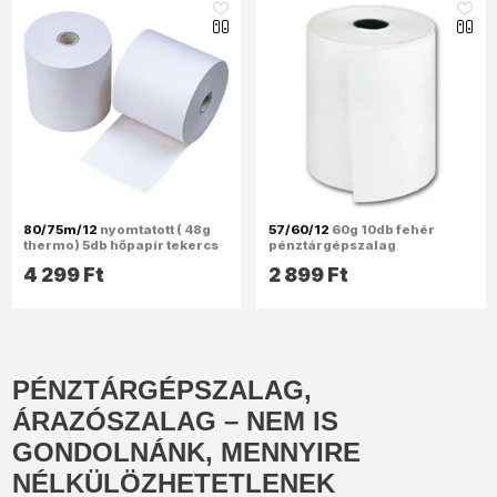
like_16
like_16
80/75m/12
nyomtatott ( 48g
57/60/12
60g 10db fehér
thermo) 5db hőpapír tekercs
pénztárgépszalag
4 299 Ft
2 899 Ft
PÉNZTÁRGÉPSZALAG,
ÁRAZÓSZALAG – NEM IS
GONDOLNÁNK, MENNYIRE
NÉLKÜLÖZHETETLENEK