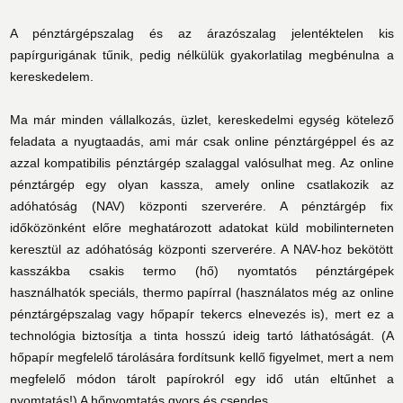
A pénztárgépszalag és az árazószalag jelentéktelen kis
papírgurigának tűnik, pedig nélkülük gyakorlatilag megbénulna a
kereskedelem.
Ma már minden vállalkozás, üzlet, kereskedelmi egység kötelező
feladata a nyugtaadás, ami már csak online pénztárgéppel és az
azzal kompatibilis pénztárgép szalaggal valósulhat meg. Az online
pénztárgép egy olyan kassza, amely online csatlakozik az
adóhatóság (NAV) központi szerverére. A pénztárgép fix
időközönként előre meghatározott adatokat küld mobilinterneten
keresztül az adóhatóság központi szerverére. A NAV-hoz bekötött
kasszákba csakis termo (hő) nyomtatós pénztárgépek
használhatók speciáls, thermo papírral (használatos még az online
pénztárgépszalag vagy hőpapír tekercs elnevezés is), mert ez a
technológia biztosítja a tinta hosszú ideig tartó láthatóságát. (A
hőpapír megfelelő tárolására fordítsunk kellő figyelmet, mert a nem
megfelelő módon tárolt papírokról egy idő után eltűnhet a
nyomtatás!) A hőnyomtatás gyors és csendes.