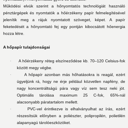
Működési elvük szerint a hőnyomtatós technológiát használó
pénztárgépek és nyomtatók a hőérzékeny papír felmelegítésével
jelenítik meg a rájuk nyomtatott szöveget, képet. A papír
feketedését a hőnyomtató fej egy pontján kibocsátott hőenergia
hozza létre.
A hőpapír tulajdonságai
A hőérzékeny réteg elszíneződése kb. 70–120 Celsius-fok
·
között megy végbe.
A hőpapír azonban más hőhatásokra is reagál, ezért
·
ügyeljünk rá, hogy ne érje például közvetlen napfény, de
nagy koncentráltságú pára vagy víz sem tesz neki jót.
Optimális tárolása maximum 25 C-fok, 65%-nál
alacsonyabb páratartalom mellett.
PVC-vel érintkezve is elhalványulhat az írás, ezért
·
részesítsük előnyben a poliészter, polipropilén, polietilén
alapanyagú tárolóeszközöket.