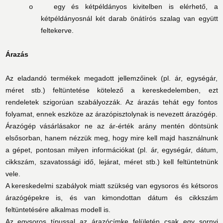
egy és kétpéldányos kivitelben is elérhető, a
o
kétpéldányosnál két darab önátírós szalag van együtt
feltekerve.
Árazás
Az eladandó termékek megadott jellemzőinek (pl. ár, egységár,
méret stb.) feltüntetése kötelező a kereskedelemben, ezt
rendeletek szigorúan szabályozzák. Az árazás tehát egy fontos
folyamat, ennek eszköze az árazópisztolynak is nevezett árazógép.
Árazógép vásárlásakor ne az ár-érték arány mentén döntsünk
elsősorban, hanem nézzük meg, hogy mire kell majd használnunk
a gépet, pontosan milyen információkat (pl. ár, egységár, dátum,
cikkszám, szavatossági idő, lejárat, méret stb.) kell feltüntetnünk
vele.
A kereskedelmi szabályok miatt szükség van egysoros és kétsoros
árazógépekre is, és van kimondottan dátum és cikkszám
feltüntetésére alkalmas modell is.
Az egysoros típussal az árazócímke felületén csak egy sornyi