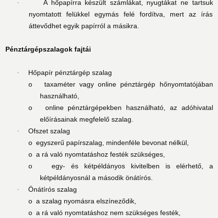
A hőpapírra készült számlákat, nyugtákat ne tartsuk
·
nyomtatott felükkel egymás felé fordítva, mert az írás
áttevődhet egyik papírról a másikra.
Pénztárgépszalagok fajtái
Hőpapír pénztárgép szalag
·
taxaméter vagy online pénztárgép hőnyomtatójában
o
használható,
online pénztárgépekben használható, az adóhivatal
o
előírásainak megfelelő szalag.
Ofszet szalag
·
egyszerű papírszalag, mindenféle bevonat nélkül,
o
a rá való nyomtatáshoz festék szükséges,
o
egy- és kétpéldányos kivitelben is elérhető, a
o
kétpéldányosnál a második önátírós.
Önátírós szalag
·
a szalag nyomásra elszíneződik,
o
a rá való nyomtatáshoz nem szükséges festék,
o