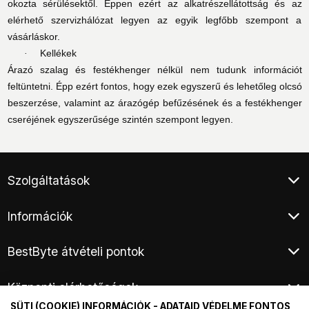
okozta sérülésektől. Éppen ezért az alkatrészellátottság és az
elérhető szervizhálózat legyen az egyik legfőbb szempont a
vásárláskor.
Kellékek
·
Árazó szalag és festékhenger nélkül nem tudunk információt
feltüntetni. Épp ezért fontos, hogy ezek egyszerű és lehetőleg olcsó
beszerzése, valamint az árazógép befűzésének és a festékhenger
cseréjének egyszerűsége szintén szempont legyen.
Szolgáltatások
Ügyfélszolgálat
Információk
Klíma értékesítés
Végleges adattörlés
Általános Szerződési Feltételek
Áruhitel
BestByte átvételi pontok
Adatkezelési tájékoztató
E-hulladék átvétel
Fizetési és szállítási információ
Budapest XIII. - Frangepán utca
Elem és akkumulátor hulladék átvétel
Kárügyintézés, áruátvétel
Központi elérhetőségek
Budapest XV. - Harsányi utca
Hírlevél
Márkaszervizek
Fogyasztói elállás
SÜTI (COOKIE) INFORMÁCIÓK - ADATAID VÉDELME FONTOS
Telefon:
+36
1 / 44 33 999