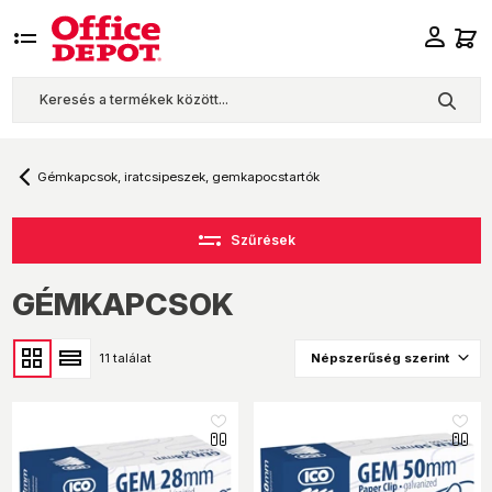
Gémkapcsok, iratcsipeszek, gemkapocstartók
Szűrések
GÉMKAPCSOK
11 találat
like_16
like_16