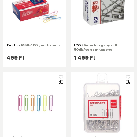
Topfirs
M50-100 gemkapocs
ICO
75mm horganyzott
50db/cs gemkapocs
499 Ft
1 499 Ft
like_16
like_16