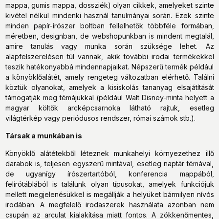
mappa, gumis mappa, dossziék) olyan cikkek, amelyeket szinte
kivétel nélkül mindenki használ tanulmányai során. Ezek szinte
minden papír-írószer boltban fellelhetők többféle formában,
méretben, designban, de webshopunkban is mindent megtalál,
amire tanulás vagy munka során szüksége lehet. Az
alapfelszerelésen túl vannak, akik további irodai termékekkel
teszik hatékonyabbá mindennapjaikat. Népszerű termék például
a könyöklőalátét, amely rengeteg változatban elérhető. Találni
köztük olyanokat, amelyek a kisiskolás tananyag elsajátítását
támogatják meg témájukkal (például Walt Disney-minta helyett a
magyar költők arcképcsarnoka látható rajtuk, esetleg
világtérkép vagy periódusos rendszer, római számok stb.).
Társak a munkában is
Könyöklő alátétekből léteznek munkahelyi környezethez illő
darabok is, teljesen egyszerű mintával, esetleg naptár témával,
de ugyanígy írószertartóból, konferencia mappából,
felírótáblából is találunk olyan típusokat, amelyek funkciójuk
mellett megjelenésükkel is megállják a helyüket bármilyen nívós
irodában. A megfelelő irodaszerek használata azonban nem
csupán az arculat kialakítása miatt fontos. A zökkenőmentes,