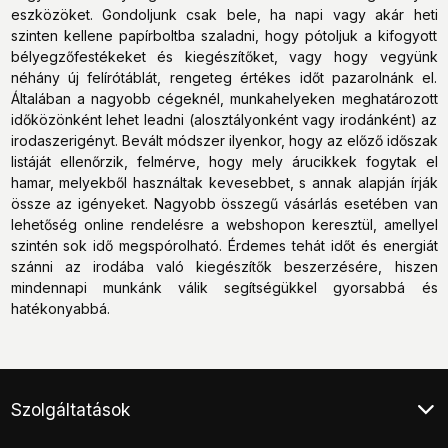
eszközöket. Gondoljunk csak bele, ha napi vagy akár heti
szinten kellene papírboltba szaladni, hogy pótoljuk a kifogyott
bélyegzőfestékeket és kiegészítőket, vagy hogy vegyünk
néhány új felírótáblát, rengeteg értékes időt pazarolnánk el.
Általában a nagyobb cégeknél, munkahelyeken meghatározott
időközönként lehet leadni (alosztályonként vagy irodánként) az
irodaszerigényt. Bevált módszer ilyenkor, hogy az előző időszak
listáját ellenőrzik, felmérve, hogy mely árucikkek fogytak el
hamar, melyekből használtak kevesebbet, s annak alapján írják
össze az igényeket. Nagyobb összegű vásárlás esetében van
lehetőség online rendelésre a webshopon keresztül, amellyel
szintén sok idő megspórolható. Érdemes tehát időt és energiát
szánni az irodába való kiegészítők beszerzésére, hiszen
mindennapi munkánk válik segítségükkel gyorsabbá és
hatékonyabbá.
Szolgáltatások
Ügyfélszolgálat