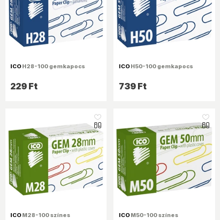
ICO
H28-100 gemkapocs
ICO
H50-100 gemkapocs
229 Ft
739 Ft
like_16
like_16
ICO
M28-100 színes
ICO
M50-100 színes