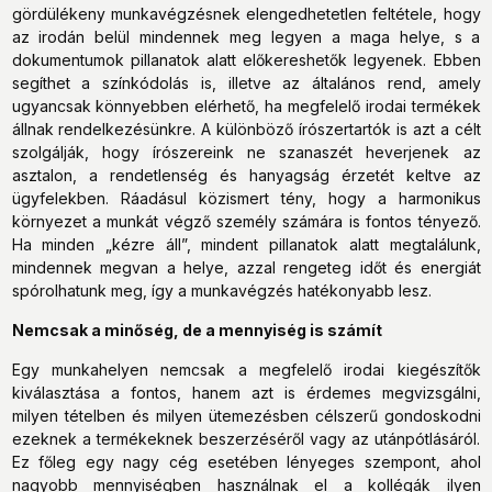
gördülékeny munkavégzésnek elengedhetetlen feltétele, hogy
az irodán belül mindennek meg legyen a maga helye, s a
dokumentumok pillanatok alatt előkereshetők legyenek. Ebben
segíthet a színkódolás is, illetve az általános rend, amely
ugyancsak könnyebben elérhető, ha megfelelő irodai termékek
állnak rendelkezésünkre. A különböző írószertartók is azt a célt
szolgálják, hogy írószereink ne szanaszét heverjenek az
asztalon, a rendetlenség és hanyagság érzetét keltve az
ügyfelekben. Ráadásul közismert tény, hogy a harmonikus
környezet a munkát végző személy számára is fontos tényező.
Ha minden „kézre áll”, mindent pillanatok alatt megtalálunk,
mindennek megvan a helye, azzal rengeteg időt és energiát
spórolhatunk meg, így a munkavégzés hatékonyabb lesz.
Nemcsak a minőség, de a mennyiség is számít
Egy munkahelyen nemcsak a megfelelő irodai kiegészítők
kiválasztása a fontos, hanem azt is érdemes megvizsgálni,
milyen tételben és milyen ütemezésben célszerű gondoskodni
ezeknek a termékeknek beszerzéséről vagy az utánpótlásáról.
Ez főleg egy nagy cég esetében lényeges szempont, ahol
nagyobb mennyiségben használnak el a kollégák ilyen