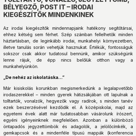
BÉLYEGZŐ, POST IT – IRODAI
KIEGÉSZÍTŐK MINDENKINEK
Az irodai kiegészítők mindennapjaink hatékony segítőtársai,
ehhez kétség sem férhet. Szép számban fellelhetők minden
háztartásban, de leginkább irodai, munkahelyi környezetben,
illetve tanulás során vehetjük hasznukat. Értékük, fontosságuk
sokszor csak akkor tudatosul bennünk, amikor szükségünk
lenne rájuk, de épp nincs belőlük otthon vagy a
munkahelyünkön.
„De nehéz az iskolatáska…”
Már kisiskolás korunkban megismerkedünk a legalapvetőbb
irodaszerekkel – minden gyerek hátizsákjában ott lapulnak a
tolltartók, vonalzók, hegyezők vagy radírok, s minden tanév
ezek beszerzésével kezdődik el. A középiskolai, majd az
egyetemi évek alatt már tudatosabban vásárolunk írószert,
egyéni igényeinknek megfelelően. Azonban a különböző
öntapadós jegyzettömbök és adagolók, a jelölőcímkék, a
gemkapcsok és a mindenféle típusú mappák (konferencia