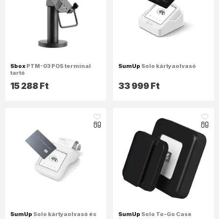
Sbox
PTM-03 POS terminal
SumUp
Solo kártyaolvasó
tartó
15 288 Ft
33 999 Ft
like_16
like_16
SumUp
Solo kártyaolvasó és
SumUp
Solo To-Go Case