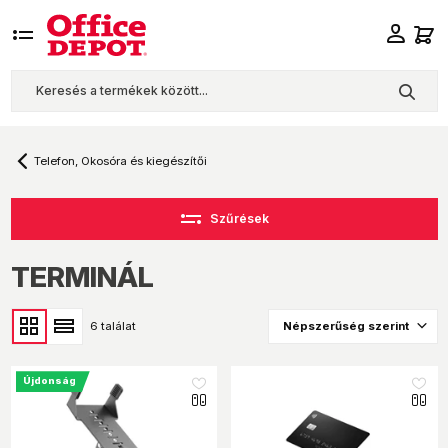
Telefon, Okosóra és kiegészítői
Szűrések
TERMINÁL
6 találat
Újdonság
like_16
like_16