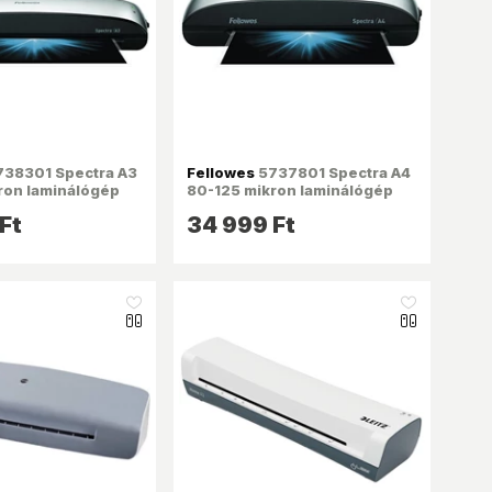
38301 Spectra A3
Fellowes
5737801 Spectra A4
ron laminálógép
80-125 mikron laminálógép
Ft
34 999 Ft
like_16
like_16