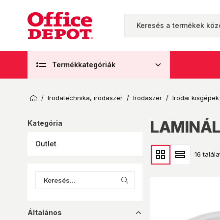
Termékkategóriák
/
Irodatechnika, irodaszer
/
Irodaszer
/
Irodai kisgépek
LAMINÁ
Kategória
Outlet
16 talála
Általános
dropup_16