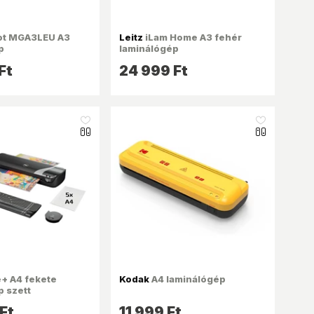
t MGA3LEU A3
Leitz
iLam Home A3 fehér
p
laminálógép
Ft
24 999 Ft
like_16
like_16
e+ A4 fekete
Kodak
A4 laminálógép
p szett
Ft
11 999 Ft