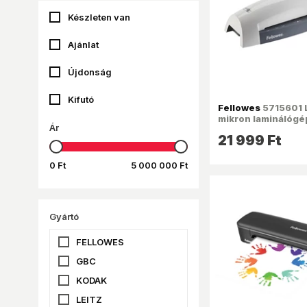
Készleten van
Ajánlat
Újdonság
Kifutó
Fellowes
5715601 
mikron laminálógé
Ár
21 999 Ft
0 Ft
5 000 000 Ft
Gyártó
FELLOWES
GBC
KODAK
LEITZ