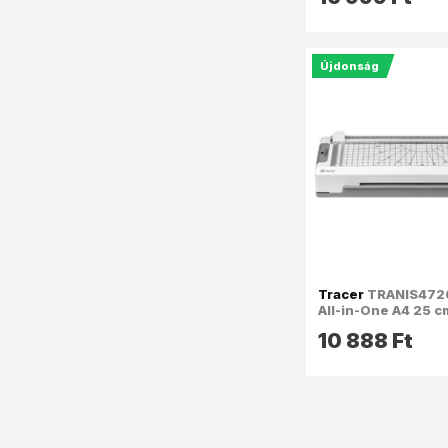
Újdonság
Tracer
TRANIS4726
All-in-One A4 25 c
fehér-szürke lami
10 888 Ft