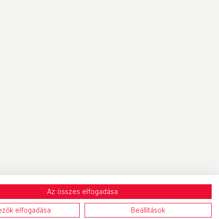
Az összes elfogadása
ezők elfogadása
Beállítások