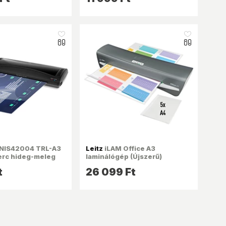
like_16
like_16
NIS42004 TRL-A3
Leitz
iLAM Office A3
rc hideg-meleg
laminálógép (Újszerű)
inálógép
t
26 099 Ft