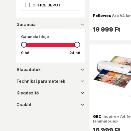
OFFICE DEPOT
TRACER
Fellowes
Arc A4 la
Garancia
dropup_16
19 999 Ft
Garancia ideje
0 hó
24 hó
Alapadatok
dropdown_16
Technikai paraméterek
dropdown_16
Kiegészítő
dropdown_16
Család
dropdown_16
GBC
Inspire+ A4 f
laminálógép
16 999 Ft