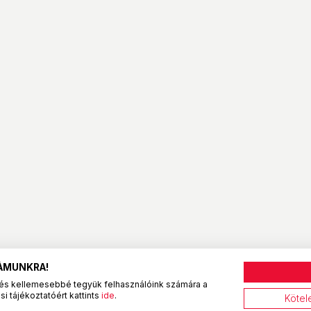
ZÁMUNKRA!
és kellemesebbé tegyük felhasználóink számára a
i tájékoztatóért kattints
ide
.
Kötel