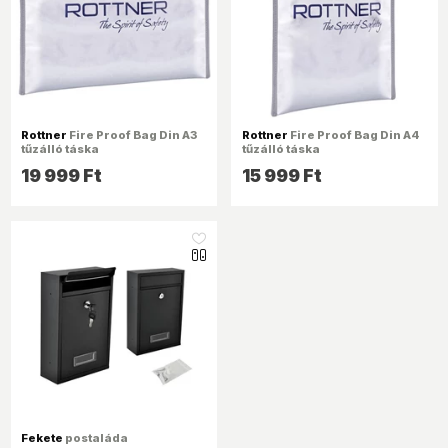
Rottner
Fire Proof Bag Din A3
Rottner
Fire Proof Bag Din A4
tűzálló táska
tűzálló táska
19 999 Ft
15 999 Ft
like_16
Fekete
postaláda