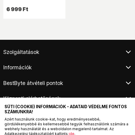
6 999 Ft
Szolgáltatások
Ügyfélszolgálat
Információk
Klíma értékesítés
Végleges adattörlés
Általános Szerződési Feltételek
Áruhitel
BestByte átvételi pontok
Adatkezelési tájékoztató
E-hulladék átvétel
Fizetési és szállítási információ
Budapest XIII. - Frangepán utca
Elem és akkumulátor hulladék átvétel
Kárügyintézés, áruátvétel
Központi elérhetőségek
Budapest XV. - Harsányi utca
Hírlevél
Márkaszervizek
Fogyasztói elállás
SÜTI (COOKIE) INFORMÁCIÓK - ADATAID VÉDELME FONTOS
Telefon:
+36
1 / 44 33 999
Termék visszaküldés
SZÁMUNKRA!
E-mail:
info@officedepot.hu
Online vitarendezés
Azért használunk cookie-kat, hogy eredményesebbé,
Hétfő-Szerda: 9:00 - 17:30
gördülékenyebbé és kellemesebbé tegyük felhasználóink számára a
Csütörtök: 8:00 - 20:00
webhely használatát és a weboldalon megjelenő tartalmat. Az
Péntek: 9:00 - 17:00
Adatkezelési tájékoztatóért kattints
ide
.