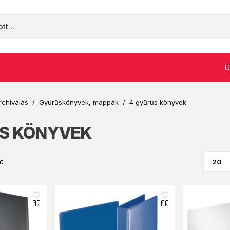
Ü
rchiválás
/
Gyűrűskönyvek, mappák
/
4 gyűrűs könyvek
S KÖNYVEK
t
like_16
like_16