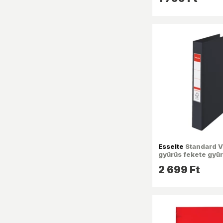
Esselte
Standard V
gyűrűs fekete gyű
2 699 Ft