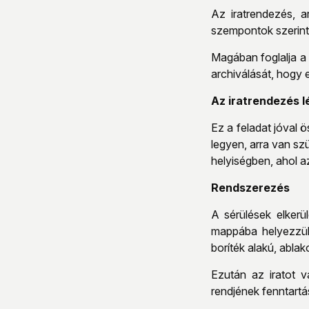
Az iratrendezés, a
szempontok szerint 
Magában foglalja a
archiválását, hogy 
Az iratrendezés l
Ez a feladat jóval
legyen, arra van sz
helyiségben, ahol a
Rendszerezés
A sérülések elkerü
mappába helyezzük
boríték alakú, ablak
Ezután az iratot v
rendjének fenntartás