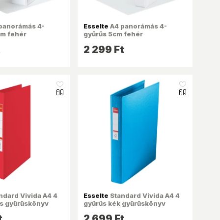
panorámás 4-
Esselte
A4 panorámás 4-
cm fehér
gyűrűs 5cm fehér
yv
gyűrűskönyv
t
2 299 Ft
like_16
like_16
ndard Vivida A4 4
Esselte
Standard Vivida A4 4
os gyűrűskönyv
gyűrűs kék gyűrűskönyv
t
2 699 Ft