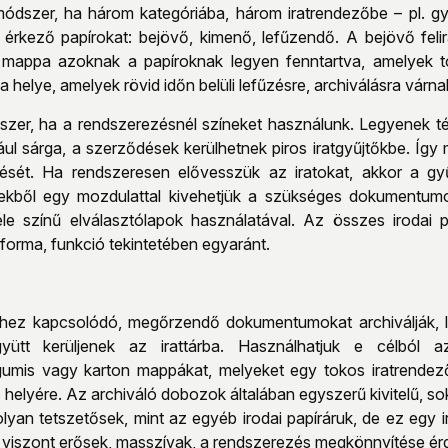
 módszer, ha három kategóriába, három iratrendezőbe – pl. g
a érkező papírokat: bejövő, kimenő, lefűzendő. A bejövő feli
 mappa azoknak a papíroknak legyen fenntartva, amelyek to
elye, amelyek rövid időn belüli lefűzésre, archiválásra várna
dszer, ha a rendszerezésnél színeket használunk. Legyenek 
ul sárga, a szerződések kerülhetnek piros iratgyűjtőkbe. Így m
sét. Ha rendszeresen elővesszük az iratokat, akkor a gy
ekből egy mozdulattal kivehetjük a szükséges dokumentumo
féle színű elválasztólapok használatával. Az összes irodai 
 forma, funkció tekintetében egyaránt.
khez kapcsolódó, megőrzendő dokumentumokat archiválják, 
tt kerüljenek az irattárba. Használhatjuk e célból az 
gumis vagy karton mappákat, melyeket egy tokos iratrendezőb
helyére. Az archiváló dobozok általában egyszerű kivitelű, so
lyan tetszetősek, mint az egyéb irodai papíráruk, de ez egy 
viszont erősek, masszívak, a rendszerezés megkönnyítése érde