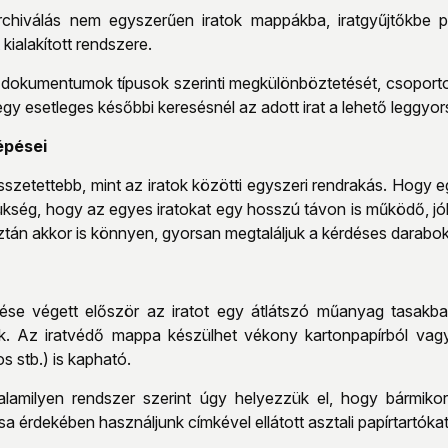
rchiválás nem egyszerűen iratok mappákba, iratgyűjtőkbe p
kialakított rendszere.
 dokumentumok típusok szerinti megkülönböztetését, csoportos
egy esetleges későbbi keresésnél az adott irat a lehető leggyo
épései
 összetettebb, mint az iratok közötti egyszeri rendrakás. Ho
ükség, hogy az egyes iratokat egy hosszú távon is működő, jól 
ztán akkor is könnyen, gyorsan megtaláljuk a kérdéses darabok
lése végett először az iratot egy átlátszó műanyag tasakb
. Az iratvédő mappa készülhet vékony kartonpapírból vagy 
os stb.) is kapható.
alamilyen rendszer szerint úgy helyezzük el, hogy bármiko
a érdekében használjunk címkével ellátott asztali papírtartókat,