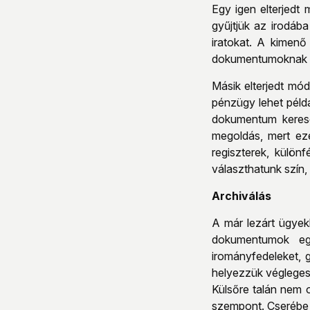
Egy igen elterjedt
gyűjtjük az irodáb
iratokat. A kimenő
dokumentumoknak a h
Másik elterjedt mó
pénzügy lehet példá
dokumentum keresé
megoldás, mert ez
regiszterek, külön
választhatunk szín,
Archiválás
A már lezárt ügye
dokumentumok együ
irományfedeleket, 
helyezzük végleges 
Külsőre talán nem o
szempont. Cserébe 