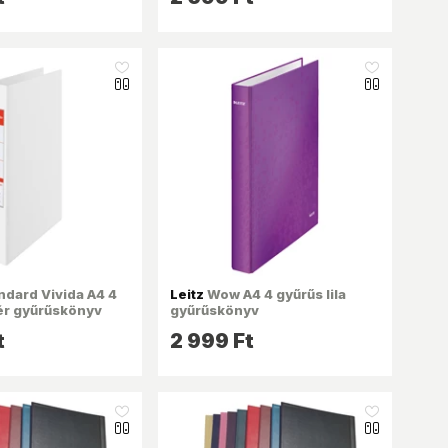
like_16
like_16
ndard Vivida A4 4
Leitz
Wow A4 4 gyűrűs lila
ér gyűrűskönyv
gyűrűskönyv
t
2 999 Ft
like_16
like_16