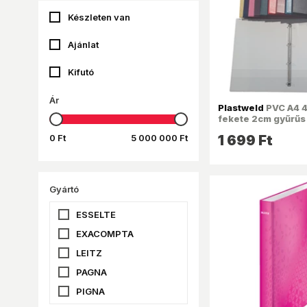
Készleten van
Ajánlat
Kifutó
Ár
Plastweld
PVC A4 4
fekete 2cm gyűrű
0 Ft
5 000 000 Ft
1 699 Ft
Gyártó
ESSELTE
EXACOMPTA
LEITZ
PAGNA
PIGNA