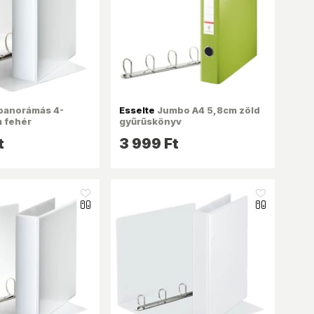
panorámás 4-
Esselte
Jumbo A4 5,8cm zöld
m fehér
gyűrűskönyv
yv
t
3 999 Ft
like_16
like_16