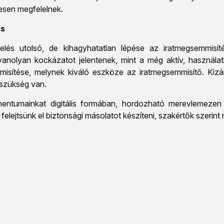
tesen megfelelnek.
és
és utolsó, de kihagyhatatlan lépése az iratmegsemmisíté
olyan kockázatot jelentenek, mint a még aktív, használatba
sítése, melynek kiváló eszköze az iratmegsemmisítő. Kizár
szükség van.
entumainkat digitális formában, hordozható merevlemezen
felejtsünk el biztonsági másolatot készíteni, szakértők szerint