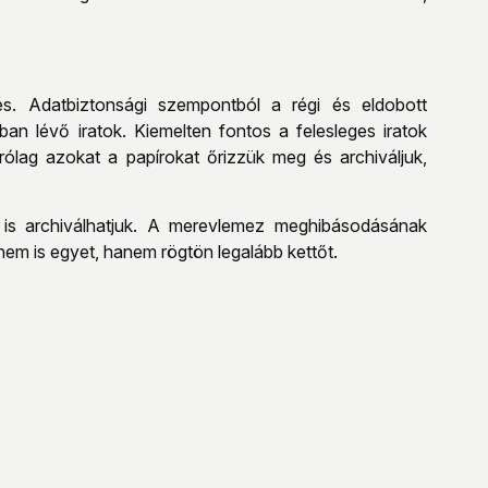
s. Adatbiztonsági szempontból a régi és eldobott
n lévő iratok. Kiemelten fontos a felesleges iratok
ólag azokat a papírokat őrizzük meg és archiváljuk,
 is archiválhatjuk. A merevlemez meghibásodásának
 nem is egyet, hanem rögtön legalább kettőt.