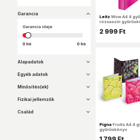
PLASTWELD
PP
Garancia
dropup_16
Leitz
Wow A4 4 gyű
VERDE
rózsaszín gyűrűsk
Garancia ideje
2 999 Ft
0 hó
0 hó
Alapadatok
dropdown_16
Egyéb adatok
dropdown_16
Minősítés(ek)
dropdown_16
Fizikai jellemzők
dropdown_16
Család
dropdown_16
Pigna
Fruits A4 4 g
gyűrűskönyv
1 799 Ft