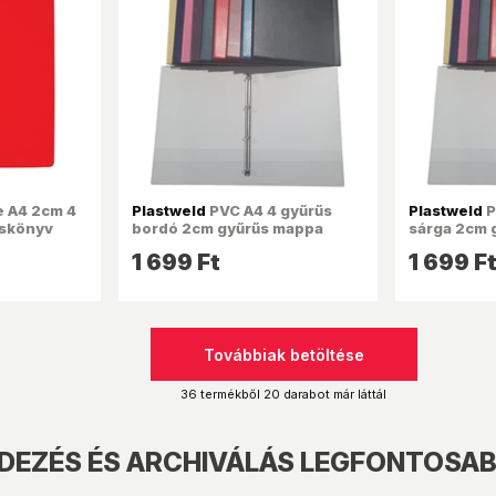
e A4 2cm 4
Plastweld
PVC A4 4 gyűrűs
Plastweld
P
űskönyv
bordó 2cm gyűrűs mappa
sárga 2cm 
1 699 Ft
1 699 F
Továbbiak betöltése
36 termékből 20 darabot már láttál
NDEZÉS ÉS ARCHIVÁLÁS LEGFONTOSA