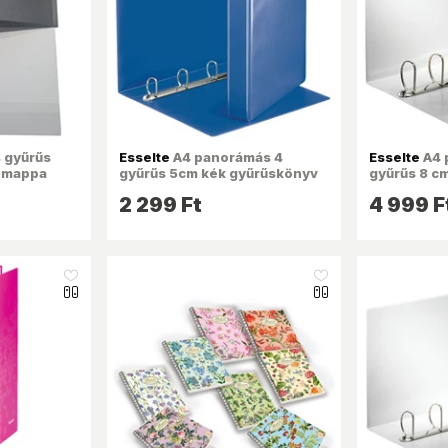
 gyűrűs
Esselte
A4 panorámás 4
Esselte
A4 
s mappa
gyűrűs 5cm kék gyűrűskönyv
gyűrűs 8 c
gyűrűskön
2 299 Ft
4 999 F
like_16
like_16