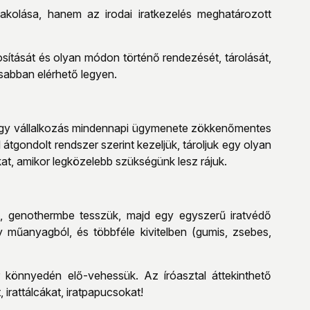
akolása, hanem az irodai iratkezelés meghatározott
ítását és olyan módon történő rendezését, tárolását,
rsabban elérhető legyen.
gy egy vállalkozás mindennapi ügymenete zökkenőmentes
átgondolt rendszer szerint kezeljük, tároljuk egy olyan
at, amikor legközelebb szükségünk lesz rájuk.
a, genothermbe tesszük, majd egy egyszerű iratvédő
műanyagból, és többféle kivitelben (gumis, zsebes,
r könnyedén elő-vehessük. Az íróasztal áttekinthető
 irattálcákat, iratpapucsokat!