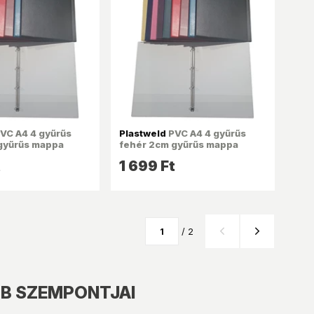
VC A4 4 gyűrűs
Plastweld
PVC A4 4 gyűrűs
gyűrűs mappa
fehér 2cm gyűrűs mappa
t
1 699 Ft
/ 2
BB SZEMPONTJAI