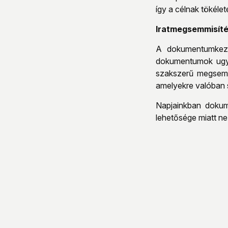
így a célnak tökéle
Iratmegsemmisít
A dokumentumkezel
dokumentumok ugyan
szakszerű megsemmi
amelyekre valóban 
Napjainkban dokum
lehetősége miatt ne 