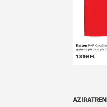
Karton
P+P Opalin
gyűrűs piros gyűr
1 399 Ft
AZ IRATRE