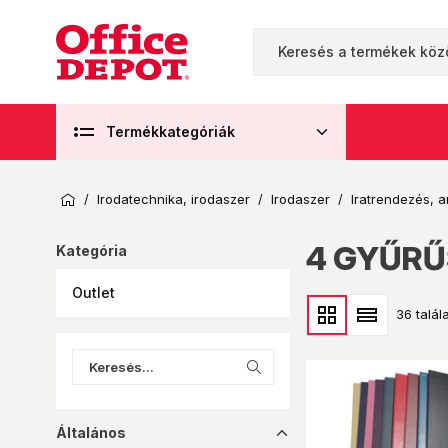
Termékkategóriák
/
Irodatechnika, irodaszer
/
Irodaszer
/
Iratrendezés, a
4 GYŰRŰ
Kategória
Outlet
36 talála
Általános
dropup_16