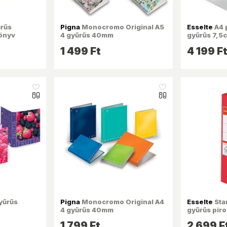
rűs
Pigna
Monocromo Original A5
Esselte
A4 
önyv
4 gyűrűs 40mm
gyűrűs 7,5
gerincszélességű
gyűrűskön
1 499 Ft
4 199 F
gyűrűskönyv
like_16
like_16
yűrűs
Pigna
Monocromo Original A4
Esselte
Sta
4 gyűrűs 40mm
gyűrűs pir
gerincszélességű
1 799 Ft
2 699 F
gyűrűskönyv