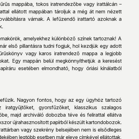
yűrűs mappába, tokos iratrendezőbe vagy irattálcán –
rattal ellátott mappában tároljuk a még át nem nézett
vábbításra várnak. A lefűzendő irattartó azoknak a
k.
témakörök, amelyekhez különböző színek tartoznak! A
ár első pillantásra tudni fogjuk, hol kezdjük egy adott
űrűskönyv vagy karos iratrendező mappa a legjobb
kat. Egy mappán belül megkönnyíthetjük a keresést
papíráru esetében elmondható, hogy óriási kínálatból
lefűzik. Nagyon fontos, hogy az egy ügyhöz tartozó
iratgyűjtőket, gyorsfűzőket, klasszikus szalagos
e, majd archiváló dobozba téve és felirattal ellátva
kszor újrahasznosított papírból készült kartondobozok.
irattárban vagy szekrény belsejében nem is elsődleges
kében legtöbb esetben már eleve címkével ellátottak,