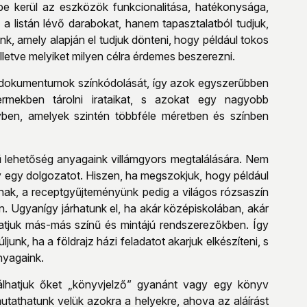
érbe kerül az eszközök funkcionalitása, hatékonysága,
 a listán lévő darabokat, hanem tapasztalatból tudjuk,
k, amely alapján el tudjuk dönteni, hogy például tokos
lletve melyiket milyen célra érdemes beszerezni.
 dokumentumok színkódolását, így azok egyszerűbben
rmekben tárolni irataikat, s azokat egy nagyobb
yben, amelyek szintén többféle méretben és színben
ű lehetőség anyagaink villámgyors megtalálására. Nem
vagy egy dolgozatot. Hiszen, ha megszokjuk, hogy például
ak, a receptgyűjteményünk pedig a világos rózsaszín
 Ugyanígy járhatunk el, ha akár középiskolában, akár
hatjuk más-más színű és mintájú rendszerezőkben. Így
unk, ha a földrajz házi feladatot akarjuk elkészíteni, s
nyagaink.
nálhatjuk őket „könyvjelző” gyanánt vagy egy könyv
mutathatunk velük azokra a helyekre, ahova az aláírást