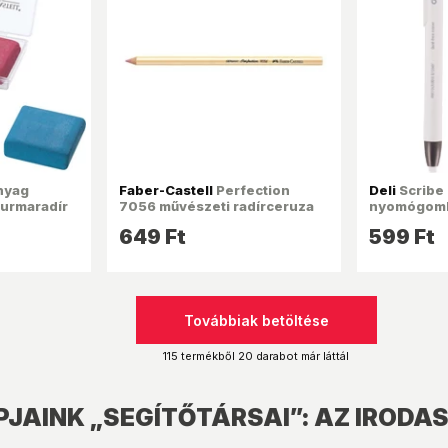
nyag
Faber-Castell
Perfection
Deli
Scribe 
urmaradír
7056 művészeti radírceruza
nyomógomb
649 Ft
599 Ft
Továbbiak betöltése
115 termékből 20 darabot már láttál
JAINK „SEGÍTŐTÁRSAI”: AZ IRODA