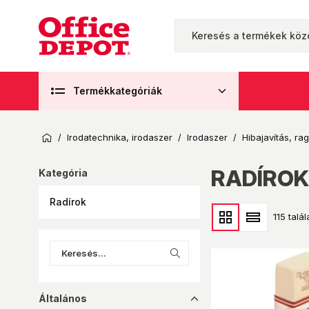
Termékkategóriák
/
Irodatechnika, irodaszer
/
Irodaszer
/
Hibajavítás, ra
RADÍROK
Kategória
Radírok
115 talál
Általános
dropup_16