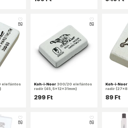
like_16
like_16
 elefántos
Koh-i-Noor
300/20 elefántos
Koh-i-Noor
)
radír (45,5x12x31mm)
radír (27x
299 Ft
89 Ft
like_16
like_16