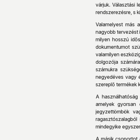
várjuk. Választási
rendszerezésre, s k
Valamelyest más a
nagyobb tervezést i
milyen hosszú idős
dokumentumot szük
valamilyen eszközi
dolgozója számára
számukra szüksége
negyedéves vagy év
szereplő termékek k
A használhatóság i
amelyek gyorsan e
jegyzettömbök va
ragasztószalagból
mindegyike egyszer
A másik csoportot a