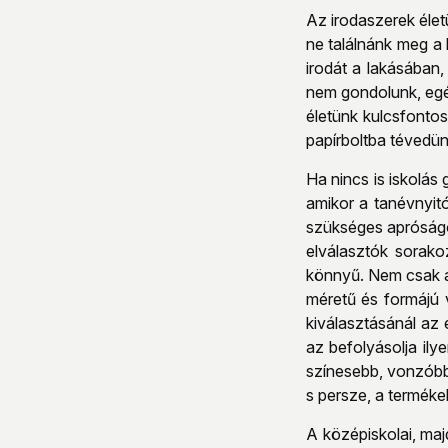
Az irodaszerek élet
ne találnánk meg a
irodát a lakásában
nem gondolunk, egés
életünk kulcsfonto
papírboltba tévedün
Ha nincs is iskolás
amikor a tanévnyit
szükséges apróságo
elválasztók sorako
könnyű. Nem csak az
méretű és formájú 
kiválasztásánál az 
az befolyásolja ily
színesebb, vonzóbb 
s persze, a termék
A középiskolai, maj