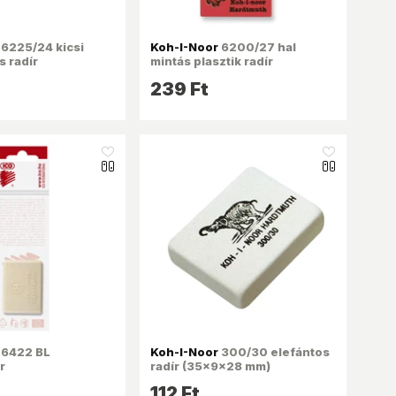
6225/24 kicsi
Koh-I-Noor
6200/27 hal
s radír
mintás plasztik radír
239 Ft
like_16
like_16
6422 BL
Koh-I-Noor
300/30 elefántos
r
radír (35x9x28 mm)
112 Ft