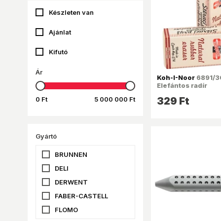
Készleten van
Ajánlat
Kifutó
Ár
Koh-I-Noor
6891/30
Elefántos radír
0 Ft
5 000 000 Ft
329 Ft
Gyártó
BRUNNEN
DELI
DERWENT
FABER-CASTELL
FLOMO