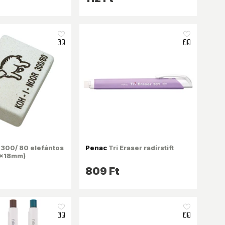
like_16
like_16
300/ 80 elefántos
Penac
Tri Eraser radírstift
8x18mm)
809 Ft
like_16
like_16