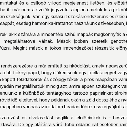
mintákat és a csillogó-villogó megjelenést illetően, és előt
bá itt már nem a szülők jegyzetei alapján emeljük le a polcról
n szükségünk. Van egy kialakult szokásrendszerünk és ízlésün
mappát, esetleg harmónika-irattartót használunk szívesebben, i
ek, akik számára a mindenféle színű mappák megkönnyítik a
s megtalálhatóvá válnak. Mások jobban szeretik genothe
űzni. Megint mások a tokos iratrendezőket részesítik előn
rendszerezésre a már említett színkódolást, amely nagyszer
k több fióknyi papírt, hogy előkerítsünk egy jótállási jegyet 
 kapott feladatsorok és szójegyzékek a piros mappában vann
yedén megtalálhatjuk mindig azt, amire éppen szükségünk van.
tanulunk: a különböző tantárgyhoz tartozó papírjainkat tárol
rövid idő elteltével, hogy példának okán a zöld dossziéhoz nyúlj
 mappában vannak az irodalom beadandóhoz összegyűjtött a
zerezést és elválasztást segítik a jelölőcímkék is – hasz
sztására. De egy aláírásra váró, több oldalas irat esetében rá