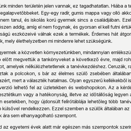
ünk minden területén jelen vannak, ez tagadhatatlan. Hiába a t
 legalapvetőbbeket. Egy-egy radír, gumis mappa vagy olló akk
, nem tanul, és iskolás korú gyermek sincs a családjában. E
zen addig, amíg el nem fogynak, és gyorsan el kell futni értük
sságú eszközeivé válnak ezek a termékek. Érdemes hát átgond
k, mely élethelyzetben mi mindenre lehet szükségünk.
 gyermek a közvetlen környezetünkben, mindannyian emlékszünk
ó előtt megvettük a tankönyveket a következő évre, majd ro
t, amelyek nélkülözhetetlenek a tanévkezdéshez. Ceruzák, rag
ztak a polcokon, s bár az élelmes szülő zsebében általában o
ért, mert a választék hatalmas. Olyan egyszerű kellékekből is
verzió lelhető fel az üzletekben és webshopokon. Az a kérd
esztétikum vagy a hatékonyság, illetve az időtállóság legyen
en esetekben, hogy újdonsült felírótáblája lehetőleg több tan
külsővel rendelkezzen. Ezzel szemben a szülők általában az i
ek ára sem elhanyagolható szempont.
d az egyetemi évek alatt már egészen más szempontok szerint 