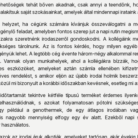
 lehetőségek tehát bőven akadnak, csak annyi a teendőnk, 
ialakítsuk saját szokásainkat, amelyek által mindennapi iratai
 helyzet, ha cégünk számára kívánjuk összeválogatni a me
génylő feladat, amelyben fontos szerep jut a napi rutin megi
zakra szeretnénk irodaszerről gondoskodni. A kollégáink me
séges tárolnunk. Az is fontos kérdés, hogy milyen egyéb 
gényük lehet. A legtöbb cég évente három-négy alkalommal re
. Vannak olyan munkahelyek, ahol a kollégákra bízzák, ho
s eszközöket, amelyeket aztán számla ellenében kifizetn
es rendelést, s amikor eljön az újabb irodai holmik beszerzé
özül mi bizonyult a korábbi időszakban kevésnek, esetleg mi az
dőtartamát tekintve kétféle típusú terméket érdemes ilyenk
lhasználódnak, s azokat folyamatosan pótolni szükséges.
gy például a genothermek, de egy átlagos irodában vag
 is nagyobb mennyiség elfogy egy év alatt. Ezekből napi 
 használatos.
zok az irodai áruk alkotják, amelyeket tartósan, akár évekig h