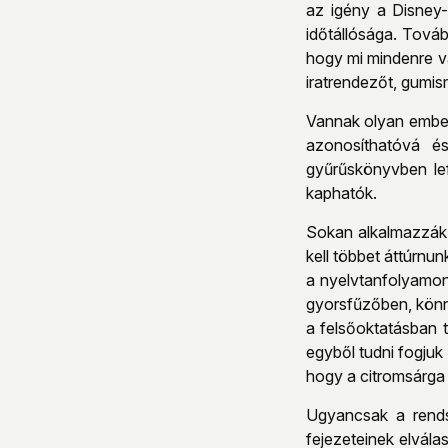
az igény a Disney-
időtállósága. Továb
hogy mi mindenre va
iratrendezőt, gumis
Vannak olyan ember
azonosíthatóvá é
gyűrűskönyvben lef
kaphatók.
Sokan alkalmazzák 
kell többet áttúrnun
a nyelvtanfolyamon
gyorsfűzőben, könn
a felsőoktatásban 
egyből tudni fogjuk 
hogy a citromsárga
Ugyancsak a rends
fejezeteinek elvála