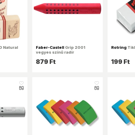
 Natural
Faber-Castell
Grip 2001
Rotring
Tik
vegyes színű radír
879 Ft
199 Ft
like_16
like_16