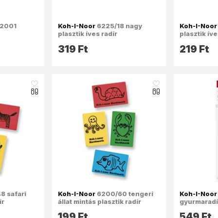
 2001
Koh-I-Noor
6225/18 nagy
Koh-I-Noor
plasztik íves radír
plasztik íve
319 Ft
219 Ft
like_16
like_16
8 safari
Koh-I-Noor
6200/60 tengeri
Koh-I-Noor
ír
állat mintás plasztik radír
gyurmaradí
199 Ft
549 Ft