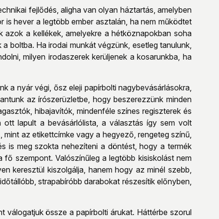
echnikai fejlődés, aligha van olyan háztartás, amelyben
or is hever a legtöbb ember asztalán, ha nem működtet
zek azok a kellékek, amelyekre a hétköznapokban soha
 a boltba. Ha irodai munkát végzünk, esetleg tanulunk,
olni, milyen irodaszerek kerüljenek a kosarunkba, ha
 a nyár végi, ősz eleji papírbolti nagybevásárlásokra,
hantunk az írószerüzletbe, hogy beszerezzünk minden
asztók, hibajavítók, mindenféle színes regiszterek és
tt lapult a bevásárlólista, a választás így sem volt
, mint az etikettcímke vagy a hegyező, rengeteg színű,
és is meg szokta nehezíteni a döntést, hogy a termék
 a fő szempont. Valószínűleg a legtöbb kisiskolást nem
éven keresztül kiszolgálja, hanem hogy az minél szebb,
dőtállóbb, strapabíróbb darabokat részesítik előnyben,
válogatjuk össze a papírbolti árukat. Háttérbe szorul