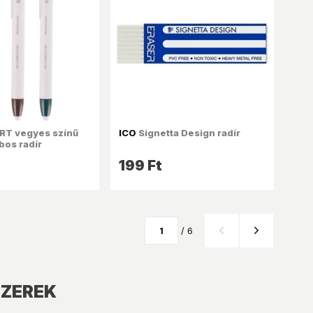
RT vegyes színű
ICO
Signetta Design radír
os radír
199 Ft
/ 6
SZEREK