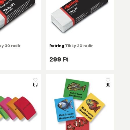
ky 30 radír
Rotring
Tikky 20 radír
299 Ft
like_16
like_16