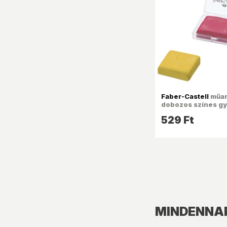
Faber-Castell
műa
dobozos színes gy
529 Ft
MINDENNAP