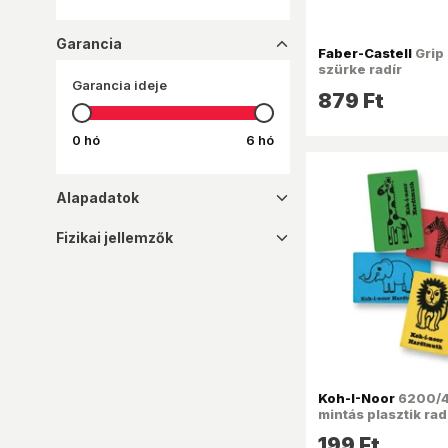
ICO
KIKKERLAND
Garancia
dropup_16
Faber-Castell
Grip
KOH-I-NOOR
szürke radír
Garancia ideje
NEBULO
879 Ft
PELIKAN
0 hó
6 hó
PENAC
ROTRING
Alapadatok
dropdown_16
SAKOTA
SILKA
Fizikai jellemzők
dropdown_16
SÜNI
TRENDHAUS
Koh-I-Noor
6200/4
mintás plasztik rad
199 Ft