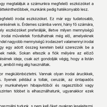
hogy megtaláljuk a számunkra megfelelő eszközöket a
nk áttekinthetőbbek, munkánk pedig hatékonyabb lesz.
gfelelő irodai eszközöket. Ez már egy tudatosabb,
smerésének is. Érdemes számba venni, hány fő számára,
ly eszközöket preferálják, illetve milyen mennyiségű
irodai műveletek fordulhatnak még elő, amelyeknek
ndel nagyobb mennyiségű irodaszert valamennyi irodai
gy egy adott összeg keretein belül szerezzék be a
ek nekik. Sokan elteszik a fiók mélyére az előző
sének ideje, csak azt gondolják végig, hogy a listán
, amiből még alig használtak.
or megkülönböztetni. Vannak olyan irodai árucikkek,
 Ilyenek például a tollak, ceruzák, az öntapadós
y munkahelyen hibajavítóból és ragasztóból vagy
szinten többet is elhasználhatunk, ugyanakkor ezek
asználni tudunk, s nem kell őket gyakran leselejtezni.