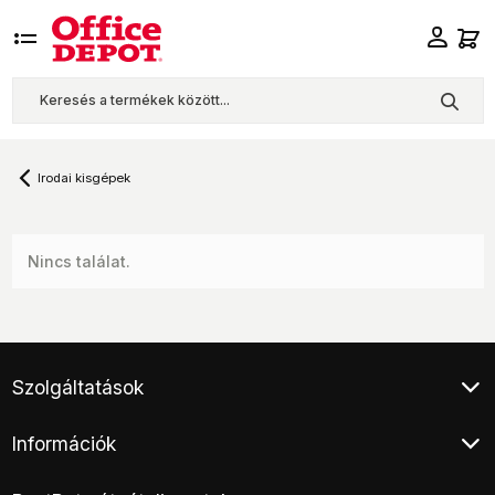
Irodai kisgépek
Nincs találat.
Szolgáltatások
Ügyfélszolgálat
Információk
Klíma értékesítés
Végleges adattörlés
Általános Szerződési Feltételek
Áruhitel