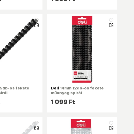
like_16
like_16
5db-os fekete
Deli
14mm 12db-os fekete
irál
műanyag spirál
t
1 099 Ft
like_16
like_16