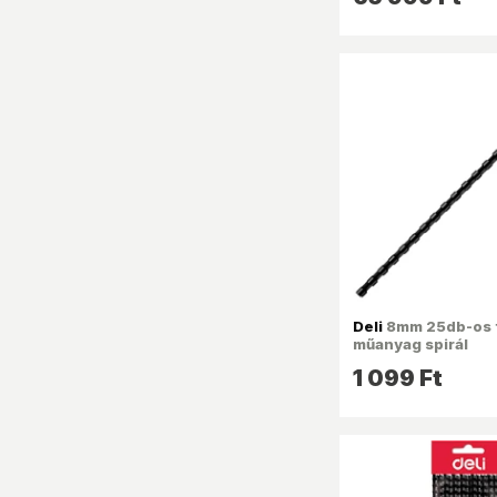
Deli
8mm 25db-os 
műanyag spirál
1 099 Ft