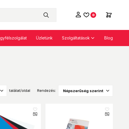
0
Szolgáltatások
gyfélszolgálat
Üzletünk
Blog
találat/oldal
Rendezés:
like_16
like_16