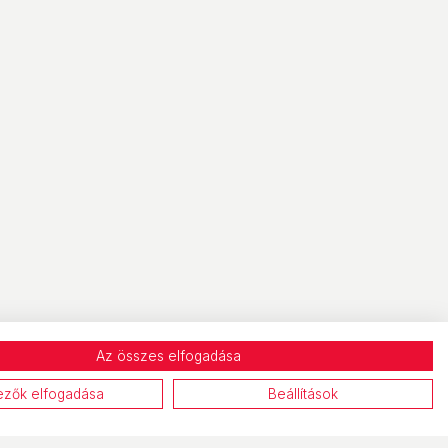
Az összes elfogadása
ezők elfogadása
Beállítások