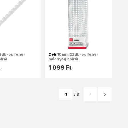
db-os fehér
Deli
10mm 22db-os fehér
irál
műanyag spirál
t
1 099 Ft
/ 3