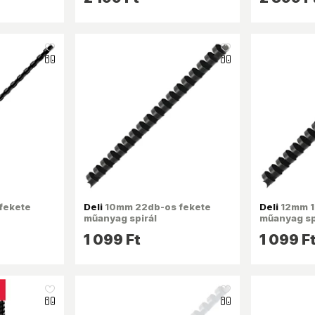
like_16
like_16
fekete
Deli
10mm 22db-os fekete
Deli
12mm 1
műanyag spirál
műanyag sp
1 099 Ft
1 099 F
like_16
like_16