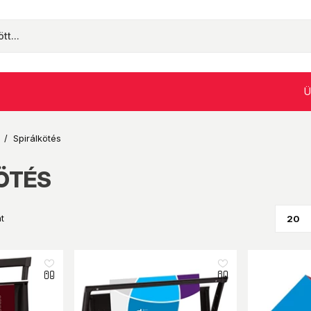
Ü
/
Spirálkötés
ÖTÉS
t
like_16
like_16