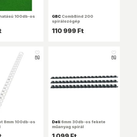
hatású 100db-os
GBC
CombBind 200
spirálozógép
t
110 999 Ft
like_16
like_16
t 8mm 100db-os
Deli
6mm 30db-os fekete
l
műanyag spirál
t
1 099 Ft