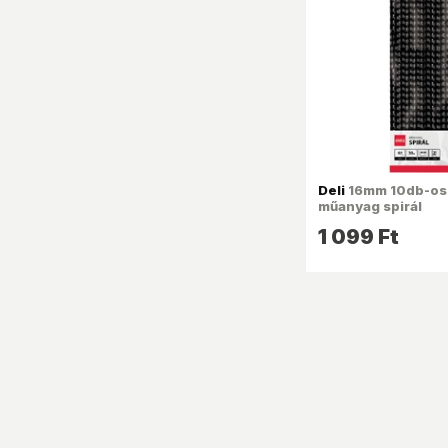
Deli
16mm 10db-os 
műanyag spirál
1 099 Ft