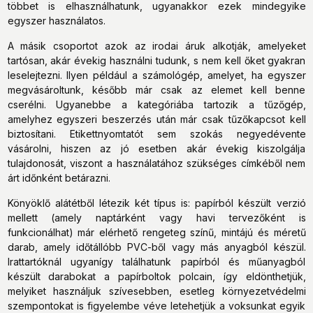
többet is elhasználhatunk, ugyanakkor ezek mindegyike
egyszer használatos.
A másik csoportot azok az irodai áruk alkotják, amelyeket
tartósan, akár évekig használni tudunk, s nem kell őket gyakran
leselejtezni. Ilyen például a számológép, amelyet, ha egyszer
megvásároltunk, később már csak az elemet kell benne
cserélni. Ugyanebbe a kategóriába tartozik a tűzőgép,
amelyhez egyszeri beszerzés után már csak tűzőkapcsot kell
biztosítani. Etikettnyomtatót sem szokás negyedévente
vásárolni, hiszen az jó esetben akár évekig kiszolgálja
tulajdonosát, viszont a használatához szükséges címkéből nem
árt időnként betárazni.
Könyöklő alátétből létezik két típus is: papírból készült verzió
mellett (amely naptárként vagy havi tervezőként is
funkcionálhat) már elérhető rengeteg színű, mintájú és méretű
darab, amely időtállóbb PVC-ből vagy más anyagból készül.
Irattartóknál ugyanígy találhatunk papírból és műanyagból
készült darabokat a papírboltok polcain, így eldönthetjük,
melyiket használjuk szívesebben, esetleg környezetvédelmi
szempontokat is figyelembe véve letehetjük a voksunkat egyik