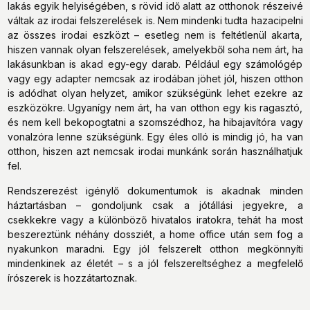
lakás egyik helyiségében, s rövid idő alatt az otthonok részeivé
váltak az irodai felszerelések is. Nem mindenki tudta hazacipelni
az összes irodai eszközt – esetleg nem is feltétlenül akarta,
hiszen vannak olyan felszerelések, amelyekből soha nem árt, ha
lakásunkban is akad egy-egy darab. Például egy számológép
vagy egy adapter nemcsak az irodában jöhet jól, hiszen otthon
is adódhat olyan helyzet, amikor szükségünk lehet ezekre az
eszközökre. Ugyanígy nem árt, ha van otthon egy kis ragasztó,
és nem kell bekopogtatni a szomszédhoz, ha hibajavítóra vagy
vonalzóra lenne szükségünk. Egy éles olló is mindig jó, ha van
otthon, hiszen azt nemcsak irodai munkánk során használhatjuk
fel.
Rendszerezést igénylő dokumentumok is akadnak minden
háztartásban – gondoljunk csak a jótállási jegyekre, a
csekkekre vagy a különböző hivatalos iratokra, tehát ha most
beszereztünk néhány dossziét, a home office után sem fog a
nyakunkon maradni. Egy jól felszerelt otthon megkönnyíti
mindenkinek az életét – s a jól felszereltséghez a megfelelő
írószerek is hozzátartoznak.