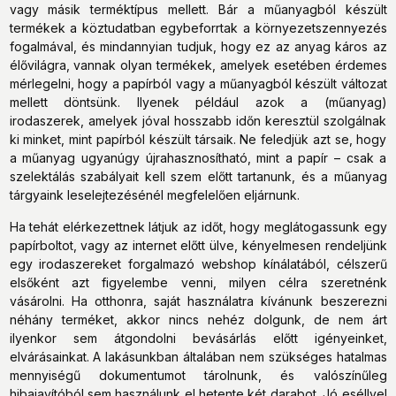
vagy másik terméktípus mellett. Bár a műanyagból készült
termékek a köztudatban egybeforrtak a környezetszennyezés
fogalmával, és mindannyian tudjuk, hogy ez az anyag káros az
élővilágra, vannak olyan termékek, amelyek esetében érdemes
mérlegelni, hogy a papírból vagy a műanyagból készült változat
mellett döntsünk. Ilyenek például azok a (műanyag)
irodaszerek, amelyek jóval hosszabb időn keresztül szolgálnak
ki minket, mint papírból készült társaik. Ne feledjük azt se, hogy
a műanyag ugyanúgy újrahasznosítható, mint a papír – csak a
szelektálás szabályait kell szem előtt tartanunk, és a műanyag
tárgyaink leselejtezésénél megfelelően eljárnunk.
Ha tehát elérkezettnek látjuk az időt, hogy meglátogassunk egy
papírboltot, vagy az internet előtt ülve, kényelmesen rendeljünk
egy irodaszereket forgalmazó webshop kínálatából, célszerű
elsőként azt figyelembe venni, milyen célra szeretnénk
vásárolni. Ha otthonra, saját használatra kívánunk beszerezni
néhány terméket, akkor nincs nehéz dolgunk, de nem árt
ilyenkor sem átgondolni bevásárlás előtt igényeinket,
elvárásainkat. A lakásunkban általában nem szükséges hatalmas
mennyiségű dokumentumot tárolnunk, és valószínűleg
hibajavítóból sem használunk el hetente két darabot. Jó eséllyel