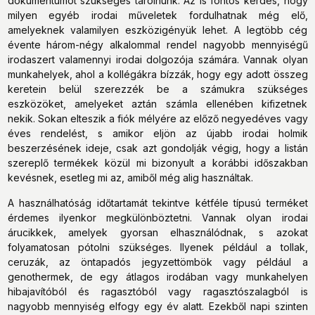
dokumentumot szükséges tárolnunk. Az is fontos kérdés, hogy
milyen egyéb irodai műveletek fordulhatnak még elő,
amelyeknek valamilyen eszközigényük lehet. A legtöbb cég
évente három-négy alkalommal rendel nagyobb mennyiségű
irodaszert valamennyi irodai dolgozója számára. Vannak olyan
munkahelyek, ahol a kollégákra bízzák, hogy egy adott összeg
keretein belül szerezzék be a számukra szükséges
eszközöket, amelyeket aztán számla ellenében kifizetnek
nekik. Sokan elteszik a fiók mélyére az előző negyedéves vagy
éves rendelést, s amikor eljön az újabb irodai holmik
beszerzésének ideje, csak azt gondolják végig, hogy a listán
szereplő termékek közül mi bizonyult a korábbi időszakban
kevésnek, esetleg mi az, amiből még alig használtak.
A használhatóság időtartamát tekintve kétféle típusú terméket
érdemes ilyenkor megkülönböztetni. Vannak olyan irodai
árucikkek, amelyek gyorsan elhasználódnak, s azokat
folyamatosan pótolni szükséges. Ilyenek például a tollak,
ceruzák, az öntapadós jegyzettömbök vagy például a
genothermek, de egy átlagos irodában vagy munkahelyen
hibajavítóból és ragasztóból vagy ragasztószalagból is
nagyobb mennyiség elfogy egy év alatt. Ezekből napi szinten