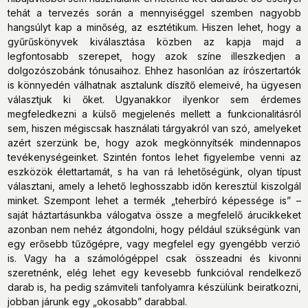
tehát a tervezés során a mennyiséggel szemben nagyobb
hangsúlyt kap a minőség, az esztétikum. Hiszen lehet, hogy a
gyűrűskönyvek kiválasztása közben az kapja majd a
legfontosabb szerepet, hogy azok színe illeszkedjen a
dolgozószobánk tónusaihoz. Ehhez hasonlóan az írószertartók
is könnyedén válhatnak asztalunk díszítő elemeivé, ha ügyesen
választjuk ki őket. Ugyanakkor ilyenkor sem érdemes
megfeledkezni a külső megjelenés mellett a funkcionalitásról
sem, hiszen mégiscsak használati tárgyakról van szó, amelyeket
azért szerzünk be, hogy azok megkönnyítsék mindennapos
tevékenységeinket. Szintén fontos lehet figyelembe venni az
eszközök élettartamát, s ha van rá lehetőségünk, olyan típust
választani, amely a lehető leghosszabb időn keresztül kiszolgál
minket. Szempont lehet a termék „teherbíró képessége is” –
saját háztartásunkba válogatva össze a megfelelő árucikkeket
azonban nem nehéz átgondolni, hogy például szükségünk van
egy erősebb tűzőgépre, vagy megfelel egy gyengébb verzió
is. Vagy ha a számológéppel csak összeadni és kivonni
szeretnénk, elég lehet egy kevesebb funkcióval rendelkező
darab is, ha pedig számviteli tanfolyamra készülünk beiratkozni,
jobban járunk egy „okosabb” darabbal.