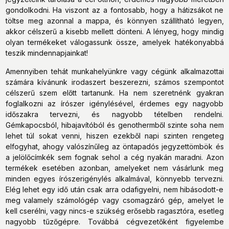
gondolkodni. Ha viszont az a fontosabb, hogy a hátizsákot ne
töltse meg azonnal a mappa, és könnyen szállítható legyen,
akkor célszerű a kisebb mellett dönteni. A lényeg, hogy mindig
olyan termékeket válogassunk össze, amelyek hatékonyabbá
teszik mindennapjainkat!
Amennyiben tehát munkahelyünkre vagy cégünk alkalmazottai
számára kívánunk irodaszert beszerezni, számos szempontot
célszerű szem előtt tartanunk. Ha nem szeretnénk gyakran
foglalkozni az írószer igénylésével, érdemes egy nagyobb
időszakra tervezni, és nagyobb tételben rendelni.
Gémkapocsból, hibajavítóból és genothermből szinte soha nem
lehet túl sokat venni, hiszen ezekből napi szinten rengeteg
elfogyhat, ahogy valószínűleg az öntapadós jegyzettömbök és
a jelölőcímkék sem fognak sehol a cég nyakán maradni. Azon
termékek esetében azonban, amelyeket nem vásárlunk meg
minden egyes írószerigénylés alkalmával, könnyebb tervezni.
Elég lehet egy idő után csak arra odafigyelni, nem hibásodott-e
meg valamely számológép vagy csomagzáró gép, amelyet le
kell cserélni, vagy nincs-e szükség erősebb ragasztóra, esetleg
nagyobb tűzőgépre. Továbbá cégvezetőként figyelembe