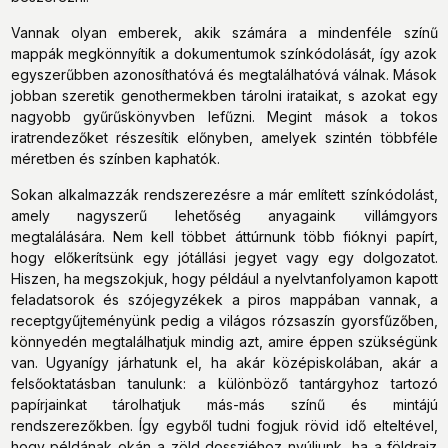
Vannak olyan emberek, akik számára a mindenféle színű
mappák megkönnyítik a dokumentumok színkódolását, így azok
egyszerűbben azonosíthatóvá és megtalálhatóvá válnak. Mások
jobban szeretik genothermekben tárolni irataikat, s azokat egy
nagyobb gyűrűskönyvben lefűzni. Megint mások a tokos
iratrendezőket részesítik előnyben, amelyek szintén többféle
méretben és színben kaphatók.
Sokan alkalmazzák rendszerezésre a már említett színkódolást,
amely nagyszerű lehetőség anyagaink villámgyors
megtalálására. Nem kell többet áttúrnunk több fióknyi papírt,
hogy előkerítsünk egy jótállási jegyet vagy egy dolgozatot.
Hiszen, ha megszokjuk, hogy például a nyelvtanfolyamon kapott
feladatsorok és szójegyzékek a piros mappában vannak, a
receptgyűjteményünk pedig a világos rózsaszín gyorsfűzőben,
könnyedén megtalálhatjuk mindig azt, amire éppen szükségünk
van. Ugyanígy járhatunk el, ha akár középiskolában, akár a
felsőoktatásban tanulunk: a különböző tantárgyhoz tartozó
papírjainkat tárolhatjuk más-más színű és mintájú
rendszerezőkben. Így egyből tudni fogjuk rövid idő elteltével,
hogy példának okán a zöld dossziéhoz nyúljunk, ha a földrajz