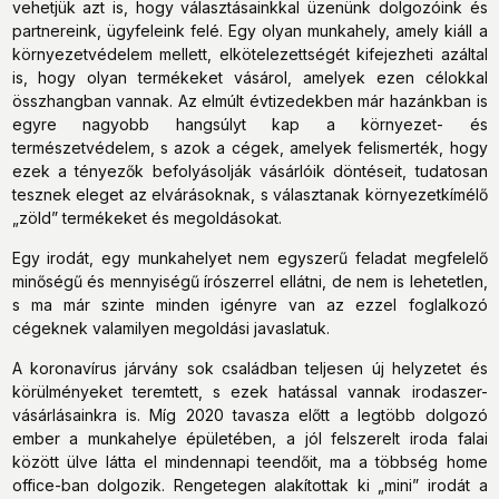
vehetjük azt is, hogy választásainkkal üzenünk dolgozóink és
partnereink, ügyfeleink felé. Egy olyan munkahely, amely kiáll a
környezetvédelem mellett, elkötelezettségét kifejezheti azáltal
is, hogy olyan termékeket vásárol, amelyek ezen célokkal
összhangban vannak. Az elmúlt évtizedekben már hazánkban is
egyre nagyobb hangsúlyt kap a környezet- és
természetvédelem, s azok a cégek, amelyek felismerték, hogy
ezek a tényezők befolyásolják vásárlóik döntéseit, tudatosan
tesznek eleget az elvárásoknak, s választanak környezetkímélő
„zöld” termékeket és megoldásokat.
Egy irodát, egy munkahelyet nem egyszerű feladat megfelelő
minőségű és mennyiségű írószerrel ellátni, de nem is lehetetlen,
s ma már szinte minden igényre van az ezzel foglalkozó
cégeknek valamilyen megoldási javaslatuk.
A koronavírus járvány sok családban teljesen új helyzetet és
körülményeket teremtett, s ezek hatással vannak irodaszer-
vásárlásainkra is. Míg 2020 tavasza előtt a legtöbb dolgozó
ember a munkahelye épületében, a jól felszerelt iroda falai
között ülve látta el mindennapi teendőit, ma a többség home
office-ban dolgozik. Rengetegen alakítottak ki „mini” irodát a