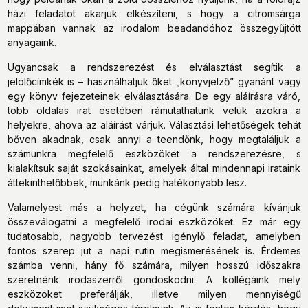
házi feladatot akarjuk elkészíteni, s hogy a citromsárga
mappában vannak az irodalom beadandóhoz összegyűjtött
anyagaink.
Ugyancsak a rendszerezést és elválasztást segítik a
jelölőcímkék is – használhatjuk őket „könyvjelző” gyanánt vagy
egy könyv fejezeteinek elválasztására. De egy aláírásra váró,
több oldalas irat esetében rámutathatunk velük azokra a
helyekre, ahova az aláírást várjuk. Választási lehetőségek tehát
bőven akadnak, csak annyi a teendőnk, hogy megtaláljuk a
számunkra megfelelő eszközöket a rendszerezésre, s
kialakítsuk saját szokásainkat, amelyek által mindennapi irataink
áttekinthetőbbek, munkánk pedig hatékonyabb lesz.
Valamelyest más a helyzet, ha cégünk számára kívánjuk
összeválogatni a megfelelő irodai eszközöket. Ez már egy
tudatosabb, nagyobb tervezést igénylő feladat, amelyben
fontos szerep jut a napi rutin megismerésének is. Érdemes
számba venni, hány fő számára, milyen hosszú időszakra
szeretnénk irodaszerről gondoskodni. A kollégáink mely
eszközöket preferálják, illetve milyen mennyiségű