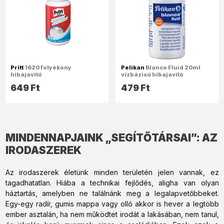
Pritt
1620 folyékony
Pelikan
Blanco Fluid 20ml
hibajavító
vízbázisú hibajavító
649 Ft
479 Ft
MINDENNAPJAINK „SEGÍTŐTÁRSAI”: AZ
IRODASZEREK
Az irodaszerek életünk minden területén jelen vannak, ez
tagadhatatlan. Hiába a technikai fejlődés, aligha van olyan
háztartás, amelyben ne találnánk meg a legalapvetőbbeket.
Egy-egy radír, gumis mappa vagy olló akkor is hever a legtöbb
ember asztalán, ha nem működtet irodát a lakásában, nem tanul,