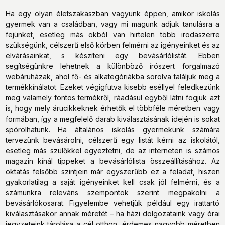
Ha egy olyan életszakaszban vagyunk éppen, amikor iskolás
gyermek van a családban, vagy mi magunk adjuk tanulásra a
fejünket, esetleg más okból van hirtelen több irodaszerre
szükségünk, célszerű első körben felmérni az igényeinket és az
elvárásainkat, s készíteni egy bevásárlólistát. Ebben
segítségünkre lehetnek a különböző írószert forgalmazó
webáruházak, ahol fő- és alkategóriákba sorolva találjuk meg a
termékkínálatot. Ezeket végigfutva kisebb eséllyel feledkezünk
meg valamely fontos termékről, ráadásul egyből látni fogjuk azt
is, hogy mely árucikkeknek érhetők el többféle méretben vagy
formában, így a megfelelő darab kiválasztásának idején is sokat
spórolhatunk. Ha általános iskolás gyermekünk számára
tervezünk bevásárolni, célszerű egy listát kérni az iskolától,
esetleg más szülőkkel egyeztetni, de az interneten is számos
magazin kínál tippeket a bevásárlólista összeállításához. Az
oktatás felsőbb szintjein már egyszerűbb ez a feladat, hiszen
gyakorlatilag a saját igényeinket kell csak jól felmérni, és a
számunkra releváns szempontok szerint megpakolni a
bevásárlókosarat. Figyelembe vehetjük például egy irattartó
kiválasztásakor annak méretét – ha házi dolgozataink vagy órai
jegyzeteink tárolása a cél otthon, érdemes nagyobb méretben