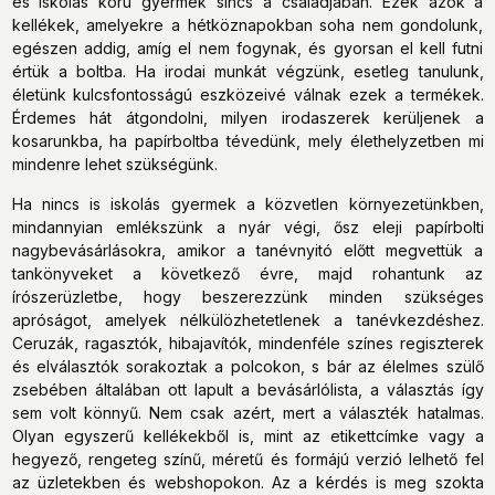
és iskolás korú gyermek sincs a családjában. Ezek azok a
kellékek, amelyekre a hétköznapokban soha nem gondolunk,
egészen addig, amíg el nem fogynak, és gyorsan el kell futni
értük a boltba. Ha irodai munkát végzünk, esetleg tanulunk,
életünk kulcsfontosságú eszközeivé válnak ezek a termékek.
Érdemes hát átgondolni, milyen irodaszerek kerüljenek a
kosarunkba, ha papírboltba tévedünk, mely élethelyzetben mi
mindenre lehet szükségünk.
Ha nincs is iskolás gyermek a közvetlen környezetünkben,
mindannyian emlékszünk a nyár végi, ősz eleji papírbolti
nagybevásárlásokra, amikor a tanévnyitó előtt megvettük a
tankönyveket a következő évre, majd rohantunk az
írószerüzletbe, hogy beszerezzünk minden szükséges
apróságot, amelyek nélkülözhetetlenek a tanévkezdéshez.
Ceruzák, ragasztók, hibajavítók, mindenféle színes regiszterek
és elválasztók sorakoztak a polcokon, s bár az élelmes szülő
zsebében általában ott lapult a bevásárlólista, a választás így
sem volt könnyű. Nem csak azért, mert a választék hatalmas.
Olyan egyszerű kellékekből is, mint az etikettcímke vagy a
hegyező, rengeteg színű, méretű és formájú verzió lelhető fel
az üzletekben és webshopokon. Az a kérdés is meg szokta