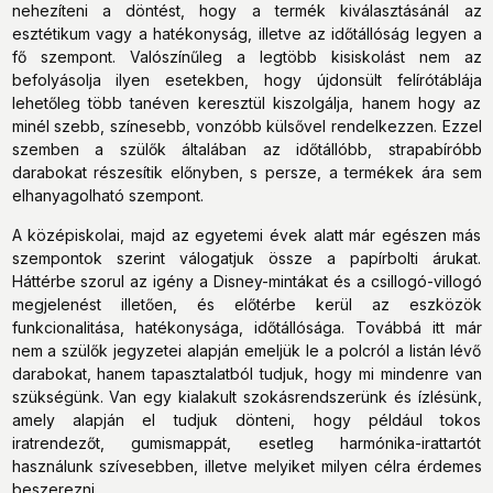
nehezíteni a döntést, hogy a termék kiválasztásánál az
esztétikum vagy a hatékonyság, illetve az időtállóság legyen a
fő szempont. Valószínűleg a legtöbb kisiskolást nem az
befolyásolja ilyen esetekben, hogy újdonsült felírótáblája
lehetőleg több tanéven keresztül kiszolgálja, hanem hogy az
minél szebb, színesebb, vonzóbb külsővel rendelkezzen. Ezzel
szemben a szülők általában az időtállóbb, strapabíróbb
darabokat részesítik előnyben, s persze, a termékek ára sem
elhanyagolható szempont.
A középiskolai, majd az egyetemi évek alatt már egészen más
szempontok szerint válogatjuk össze a papírbolti árukat.
Háttérbe szorul az igény a Disney-mintákat és a csillogó-villogó
megjelenést illetően, és előtérbe kerül az eszközök
funkcionalitása, hatékonysága, időtállósága. Továbbá itt már
nem a szülők jegyzetei alapján emeljük le a polcról a listán lévő
darabokat, hanem tapasztalatból tudjuk, hogy mi mindenre van
szükségünk. Van egy kialakult szokásrendszerünk és ízlésünk,
amely alapján el tudjuk dönteni, hogy például tokos
iratrendezőt, gumismappát, esetleg harmónika-irattartót
használunk szívesebben, illetve melyiket milyen célra érdemes
beszerezni.