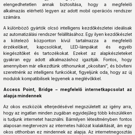
elengedhetetlen annak biztosítása, hogy a megfelelő
alkalmazás elérhető legyen az adott mobil operációs rendszer
számára.
A különböző gyártók olcsó intelligens kezdőkészletei ideálisak
az automatizálási rendszer felállításához. Egy ilyen kezdőkészlet
a kötelező központon kívül tartalmazza a megfelelő
érzékelőket, kapcsolókat, LED-lámpákat és egyéb
kiegészítőket és tartozékokat. Ezeket az alapkészleteket
gyakran egy adott alkalmazáshoz igazítják. Fontos, hogy
amennyiben már elkezdtünk otthonunkat „okosítani”, és bővíteni
szeretnénk az intelligens funkciókat, figyeljünk oda, hogy az új
modulok kompatibilisek legyenek a meglévőkkel.
Access Point, Bridge – megfelelő internetkapcsolat az
alapja mindennek
Az okos eszközök elterjedésével megszületett az igény arra,
hogy az ingatlan minden zugában egyidejűleg több készüléken
is tudjunk internetet használni. Bármilyen létesítményben fontos
alaposan megtervezni az internetes hálózat kialakítását, ám egy
okos otthonban ez mindennek az alapja. Az internetmegosztás