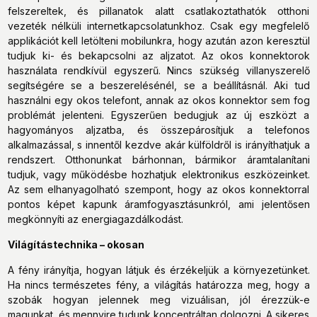
felszereltek, és pillanatok alatt csatlakoztathatók otthoni
vezeték nélküli internetkapcsolatunkhoz. Csak egy megfelelő
applikációt kell letölteni mobilunkra, hogy azután azon keresztül
tudjuk ki- és bekapcsolni az aljzatot. Az okos konnektorok
használata rendkívül egyszerű. Nincs szükség villanyszerelő
segítségére se a beszerelésénél, se a beállításnál. Aki tud
használni egy okos telefont, annak az okos konnektor sem fog
problémát jelenteni. Egyszerűen bedugjuk az új eszközt a
hagyományos aljzatba, és összepárosítjuk a telefonos
alkalmazással, s innentől kezdve akár külföldről is irányíthatjuk a
rendszert. Otthonunkat bárhonnan, bármikor áramtalanítani
tudjuk, vagy működésbe hozhatjuk elektronikus eszközeinket.
Az sem elhanyagolható szempont, hogy az okos konnektorral
pontos képet kapunk áramfogyasztásunkról, ami jelentősen
megkönnyíti az energiagazdálkodást.
Világítástechnika – okosan
A fény irányítja, hogyan látjuk és érzékeljük a környezetünket.
Ha nincs természetes fény, a világítás határozza meg, hogy a
szobák hogyan jelennek meg vizuálisan, jól érezzük-e
magunkat, és mennyire tudunk koncentráltan dolgozni. A sikeres