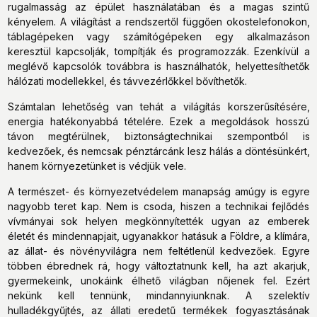
rugalmasság az épület használatában és a magas szintű
kényelem. A világítást a rendszertől függően okostelefonokon,
táblagépeken vagy számítógépeken egy alkalmazáson
keresztül kapcsolják, tompítják és programozzák. Ezenkívül a
meglévő kapcsolók továbbra is használhatók, helyettesíthetők
hálózati modellekkel, és távvezérlőkkel bővíthetők.
Számtalan lehetőség van tehát a világítás korszerűsítésére,
energia hatékonyabbá tételére. Ezek a megoldások hosszú
távon megtérülnek, biztonságtechnikai szempontból is
kedvezőek, és nemcsak pénztárcánk lesz hálás a döntésünkért,
hanem környezetünket is védjük vele.
A természet- és környezetvédelem manapság amúgy is egyre
nagyobb teret kap. Nem is csoda, hiszen a technikai fejlődés
vívmányai sok helyen megkönnyítették ugyan az emberek
életét és mindennapjait, ugyanakkor hatásuk a Földre, a klímára,
az állat- és növényvilágra nem feltétlenül kedvezőek. Egyre
többen ébrednek rá, hogy változtatnunk kell, ha azt akarjuk,
gyermekeink, unokáink élhető világban nőjenek fel. Ezért
nekünk kell tennünk, mindannyiunknak. A szelektív
hulladékgyűjtés, az állati eredetű termékek fogyasztásának