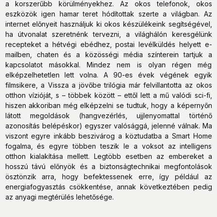
a korszerűbb körülményekhez. Az okos telefonok, okos
eszközök igen hamar teret hódítottak szerte a világban. Az
internet előnyeit használjuk ki okos készülékeink segítségével,
ha útvonalat szeretnénk tervezni, a világhálón keresgélünk
recepteket a hétvégi ebédhez, postai levélküldés helyett e-
mailben, chaten és a közösségi média színterein tartjuk a
kapcsolatot másokkal. Mindez nem is olyan régen még
elképzelhetetlen lett volna. A 90-es évek végének egyik
filmsikere, a Vissza a jövőbe trilógia már felvillantotta az okos
otthon vízióját, s – többek között – ettől lett a mű valódi sci-fi,
hiszen akkoriban még elképzelni se tudtuk, hogy a képernyőn
látott megoldások (hangvezérlés, ujjlenyomattal történő
azonosítás belépéskor) egyszer valósággá, jelenné válnak. Ma
viszont egyre inkább beszivárog a köztudatba a Smart Home
fogalma, és egyre többen teszik le a voksot az intelligens
otthon kialakítása mellett. Legtöbb esetben az embereket a
hosszú távú előnyök és a biztonságtechnikai megfontolások
ösztönzik arra, hogy befektessenek erre, így például az
energiafogyasztás csökkentése, annak következtében pedig
az anyagi megtérülés lehetősége.