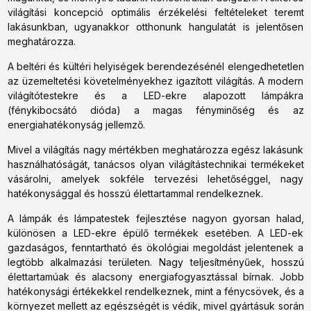
világítási koncepció optimális érzékelési feltételeket teremt
lakásunkban, ugyanakkor otthonunk hangulatát is jelentősen
meghatározza.
A beltéri és kültéri helyiségek berendezésénél elengedhetetlen
az üzemeltetési követelményekhez igazított világítás. A modern
világítótestekre és a LED-ekre alapozott lámpákra
(fénykibocsátó dióda) a magas fényminőség és az
energiahatékonyság jellemző.
Mivel a világítás nagy mértékben meghatározza egész lakásunk
használhatóságát, tanácsos olyan világítástechnikai termékeket
vásárolni, amelyek sokféle tervezési lehetőséggel, nagy
hatékonysággal és hosszú élettartammal rendelkeznek.
A lámpák és lámpatestek fejlesztése nagyon gyorsan halad,
különösen a LED-ekre épülő termékek esetében. A LED-ek
gazdaságos, fenntartható és ökológiai megoldást jelentenek a
legtöbb alkalmazási területen. Nagy teljesítményűek, hosszú
élettartamúak és alacsony energiafogyasztással bírnak. Jobb
hatékonysági értékekkel rendelkeznek, mint a fénycsövek, és a
környezet mellett az egészségét is védik, mivel gyártásuk során