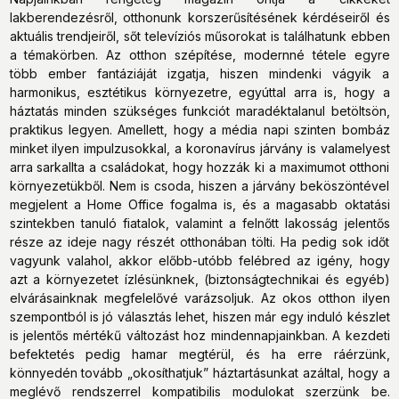
lakberendezésről, otthonunk korszerűsítésének kérdéseiről és
aktuális trendjeiről, sőt televíziós műsorokat is találhatunk ebben
a témakörben. Az otthon szépítése, modernné tétele egyre
több ember fantáziáját izgatja, hiszen mindenki vágyik a
harmonikus, esztétikus környezetre, egyúttal arra is, hogy a
háztatás minden szükséges funkciót maradéktalanul betöltsön,
praktikus legyen. Amellett, hogy a média napi szinten bombáz
minket ilyen impulzusokkal, a koronavírus járvány is valamelyest
arra sarkallta a családokat, hogy hozzák ki a maximumot otthoni
környezetükből. Nem is csoda, hiszen a járvány beköszöntével
megjelent a Home Office fogalma is, és a magasabb oktatási
szintekben tanuló fiatalok, valamint a felnőtt lakosság jelentős
része az ideje nagy részét otthonában tölti. Ha pedig sok időt
vagyunk valahol, akkor előbb-utóbb felébred az igény, hogy
azt a környezetet ízlésünknek, (biztonságtechnikai és egyéb)
elvárásainknak megfelelővé varázsoljuk. Az okos otthon ilyen
szempontból is jó választás lehet, hiszen már egy induló készlet
is jelentős mértékű változást hoz mindennapjainkban. A kezdeti
befektetés pedig hamar megtérül, és ha erre ráérzünk,
könnyedén tovább „okosíthatjuk” háztartásunkat azáltal, hogy a
meglévő rendszerrel kompatibilis modulokat szerzünk be.