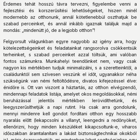
Érdemes tehát hosszú távra tervezni, figyelembe venni a
fejlesztési és korszerűsítési lehetőségeket, hiszen minél
modernebb az otthonunk, annál kötetlenebbül oszthatjuk be
szabad perceinket, és annál inkább igaznak találjuk majd a
mondás: „mindenütt jó, de a legjobb otthon”!
Felgyorsult világunkban egyre nagyobb az igény arra, hogy
kötelezettségeinket és feladatainkat rangsorolva csökkentsük
terheinket, s szabad perceinket azzal töltsük, ami valóban
fontos számunkra. Munkahelyi teendőinket nem, vagy csak
nagyon kis mértékben tudjuk minimalizálni, s a szeretteinktől, a
családunktól sem szívesen veszünk el időt, ugyanakkor néha
szükségünk van némi feltöltődésre, divatos kifejezéssel élve:
énidőre is. Ott van viszont a háztartás, az otthon elvégzendő,
mindennapi feladatok listája, amelyet okos megoldásokkal, némi
beruházással jelentős mértékben lerövidíthetünk, és
leegyszerűsíthetjük a napi rutint. Ha csak arra gondolunk,
mennyi mindenre kell gondot fordítani otthon egy hosszabb
nyaralás előtt (lekapcsolni a villanyt, leengedni a redőnyöket,
ellenőrizni, hogy minden készüléket kikapcsoltunk-e, viharos
időszakban áramtalanítani a lakást biztonságtechnikai okokból
is), máris észrevehetjük, mi mindenben lehet segítségünkre egy