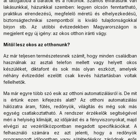
át látogatóba a barátok és a rokonok. Számos elvárásunk van
lakásunkkal, házunkkal szemben: legyen olcsón fenntartható,
praktikus elrendezésű, megfelelő méretű és elhelyezkedésű,
biztonságtechnikai szempontból is kiváló tulajdonságokkal
bírjon stb. Az utóbbi évtizedekben Magyarországon is
megjelent egy új igény: az okos otthon iránti vágy.
Mitől lesz okos az otthonunk?
Az már teljesen természetesnek számít, hogy minden családban
használnak az asztali telefon mellett vagy helyett okos
készüléket, diktafont és sok más olyan eszközt, amelyek
néhány évtizeddel ezelőtt csak kevés háztartásban voltak
fellelhetők.
Ma már egyre több szó esik az otthoni automatizálásról is. De mit
is értünk ezen kifejezés alatt? Az otthoni automatizálási
hálózatra áram, fűtés, redőnyök, világítás és még sok más
egység csatlakoztatható. A rendszer érzékelők segítségével
méri a helyiség klímáját, az időjárást és a fényviszonyokat, majd
elvégzi az vezérlőközpontban megadott specifikációkat. A
felhasználó számára ez azt jelenti, hogy a redőnyök
programozott időpontban vagy sötétedéskor záródnak, erős