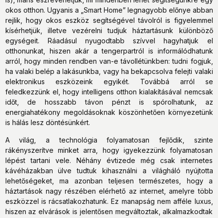
okos otthon. Ugyanis a „Smart Home” legnagyobb előnye abban
rejlik, hogy okos eszköz segítségével távolról is figyelemmel
kísérhetjük, illetve vezérelni tudjuk háztartásunk különböző
egységeit. Ráadásul nyugodtabb szívvel hagyhatjuk el
otthonunkat, hiszen akár a tengerpartról is informálódhatunk
arról, hogy minden rendben van-e távollétünkben: tudni fogjuk,
ha valaki belép a lakásunkba, vagy ha bekapcsolva felejti valaki
elektronikus eszközeink egyikét. Továbbá arról se
feledkezzünk el, hogy intelligens otthon kialakításával nemcsak
időt, de hosszabb távon pénzt is spórolhatunk, az
energiahatékony megoldásoknak köszönhetően környezetünk
is hálás lesz döntésünkért.
A világ, a technológia folyamatosan fejlődik, szinte
rákényszerítve minket arra, hogy igyekezzünk folyamatosan
lépést tartani vele. Néhány évtizede még csak internetes
kávéházakban ülve tudtuk kihasználni a világháló nyújtotta
lehetőségeket, ma azonban teljesen természetes, hogy a
háztartások nagy részében elérhető az internet, amelyre több
eszközzel is rácsatlakozhatunk. Ez manapság nem afféle luxus,
hiszen az elvárások is jelentősen megváltoztak, alkalmazkodtak