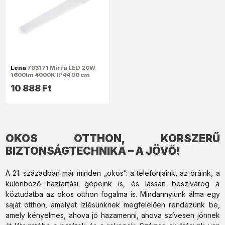
Lena
703171 Mirra LED 20W
1600lm 4000K IP44 90 cm
hosszú tükörvilágító
10 888 Ft
lámpatest
OKOS OTTHON, KORSZERŰ
BIZTONSÁGTECHNIKA – A JÖVŐ!
A 21. században már minden „okos”: a telefonjaink, az óráink, a
különböző háztartási gépeink is, és lassan beszivárog a
köztudatba az okos otthon fogalma is. Mindannyiunk álma egy
saját otthon, amelyet ízlésünknek megfelelően rendezünk be,
amely kényelmes, ahova jó hazamenni, ahova szívesen jönnek