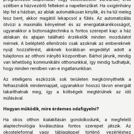
szélben a házvezérlő feltekeri a napellenzőket. Ha oxigénhiány
lép fel a házban, az ablak automatikusan kinyílik, és ha túl meleg
lesz bent, akkor magától lekapcsol a fűtés. Az automatizálás
ötvözi a maximális kényelmet és az energiatakarékosságot,
ugyanakkor a biztonságtechnika is fontos szerepet kap: a ház
ablakain és ajtajain található érzékelők minden mozdulatot
mérnek. A beléptető ellenőrzés csak azoknak az embereknek
nyújt hozzáférést, akiknek korábban engedélyt adott a
tulajdonos az otthoni irányító központban. Bárhol járunk, mindig
van lehetőség kommunikálni otthonunkkal, így mindig tudhatjuk,
hogy minden rendben van-e ingatlanunkban.
Az intelligens eszközök sok területen megkönnyíthetik a
felhasználók mindennapjait, ugyanakkor hosszú távon energiát
takaríthatnak meg, így a költségek megtérülnek az idő
múlásával.
Hogyan működik, mire érdemes odafigyelni?
Ha okos otthon kialakításán gondolkodunk, a megfelelő
alaptechnológia kiválasztása fontos szerepet játszik. Az
okostelefonnal vagy táblagéppel történő vezérléshez