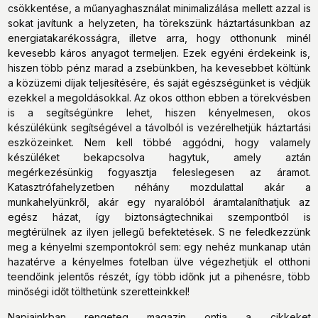
csökkentése, a műanyaghasználat minimalizálása mellett azzal is
sokat javítunk a helyzeten, ha törekszünk háztartásunkban az
energiatakarékosságra, illetve arra, hogy otthonunk minél
kevesebb káros anyagot termeljen. Ezek egyéni érdekeink is,
hiszen több pénz marad a zsebünkben, ha kevesebbet költünk
a közüzemi díjak teljesítésére, és saját egészségünket is védjük
ezekkel a megoldásokkal. Az okos otthon ebben a törekvésben
is a segítségünkre lehet, hiszen kényelmesen, okos
készülékünk segítségével a távolból is vezérelhetjük háztartási
eszközeinket. Nem kell többé aggódni, hogy valamely
készüléket bekapcsolva hagytuk, amely aztán
megérkezésünkig fogyasztja feleslegesen az áramot.
Katasztrófahelyzetben néhány mozdulattal akár a
munkahelyünkről, akár egy nyaralóból áramtalaníthatjuk az
egész házat, így biztonságtechnikai szempontból is
megtérülnek az ilyen jellegű befektetések. S ne feledkezzünk
meg a kényelmi szempontokról sem: egy nehéz munkanap után
hazatérve a kényelmes fotelban ülve végezhetjük el otthoni
teendőink jelentős részét, így több időnk jut a pihenésre, több
minőségi időt tölthetünk szeretteinkkel!
Napjainkban rengeteg magazin ontja a cikkeket