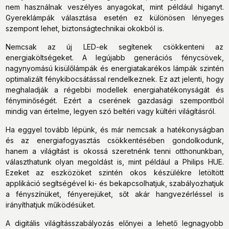
nem használnak veszélyes anyagokat, mint például higanyt.
Gyereklámpák választása esetén ez különösen lényeges
szempont lehet, biztonságtechnikai okokból is.
Nemcsak az új LED-ek segítenek csökkenteni az
energiaköltségeket. A legújabb generációs fénycsövek,
nagynyomású kisülőlámpák és energiatakarékos lámpák szintén
optimalizált fénykibocsátással rendelkeznek. Ez azt jelenti, hogy
meghaladják a régebbi modellek energiahatékonyságát és
fényminőségét. Ezért a cserének gazdasági szempontból
mindig van értelme, legyen szó beltéri vagy kültéri világításról.
Ha eggyel tovább lépünk, és már nemcsak a hatékonyságban
és az energiafogyasztás csökkentésében gondolkodunk,
hanem a világítást is okossá szeretnénk tenni otthonunkban,
választhatunk olyan megoldást is, mint például a Philips HUE.
Ezeket az eszközöket szintén okos készülékre letöltött
applikáció segítségével ki- és bekapcsolhatjuk, szabályozhatjuk
a fényszínüket, fényerejüket, sőt akár hangvezérléssel is
irányíthatjuk működésüket.
A digitális világításszabályozás előnyei a lehető legnagyobb