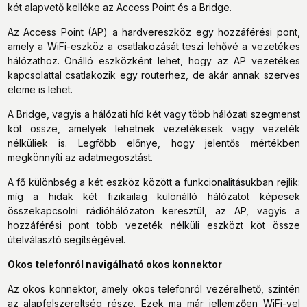
két alapvető kelléke az Access Point és a Bridge.
Az Access Point (AP) a hardvereszköz egy hozzáférési pont,
amely a WiFi-eszköz a csatlakozását teszi lehővé a vezetékes
hálózathoz. Önálló eszközként lehet, hogy az AP vezetékes
kapcsolattal csatlakozik egy routerhez, de akár annak szerves
eleme is lehet.
A Bridge, vagyis a hálózati híd két vagy több hálózati szegmenst
köt össze, amelyek lehetnek vezetékesek vagy vezeték
nélküliek is. Legfőbb előnye, hogy jelentős mértékben
megkönnyíti az adatmegosztást.
A fő különbség a két eszköz között a funkcionalitásukban rejlik:
míg a hidak két fizikailag különálló hálózatot képesek
összekapcsolni rádióhálózaton keresztül, az AP, vagyis a
hozzáférési pont több vezeték nélküli eszközt köt össze
útelválasztó segítségével.
Okos telefonról navigálható okos konnektor
Az okos konnektor, amely okos telefonról vezérelhető, szintén
az alapfelszereltség része. Ezek ma már jellemzően WiFi-vel