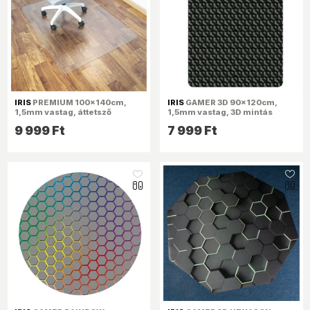
IRIS
PREMIUM 100x140cm,
IRIS
GAMER 3D 90x120cm,
1,5mm vastag, áttetsző
1,5mm vastag, 3D mintás
padlóvédő székalátét
padlóvédő székalátét
9 999 Ft
7 999 Ft
dobozban
like_16
like_16