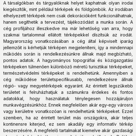
A társalgókban és tárgyalóknak helyet kaphatnak olyan irodai
kiegészítők, mint például térképek és földgömbök. Az irodában
elhelyezett térképek nem csak dekorációként funkcionálhatnak,
hanem segíthetik a tervezést, tájékozódást a munka során. A
cég profiljához illeszkedve ma már lehetőség van arra, hogy
szakmai tartalommal ellátott térképekkel díszítsük az irodát.
Magyarország vonatkozásában a cég által képviselt iparág
jellemzőit is kérhetjük térképen megjeleníteni, így a mindennapi
működés során is rendelkezésünkre állnak majd megbízható,
pontos adatok. A hagyományos topográfiai és közigazgatási
térképeken túlmenően különböző méretű turisztikai térképeket,
természetvédelmi térképeket is rendelhetünk. Amennyiben a
cég működése területspecifikusabb, rendelkezésre állnak
régió- vagy megyetérképek egyaránt. Az érintett legszűkebb
területet is felruházhatjuk a számunkra érdekes és fontos
adatokkal, hogy használatuk ténylegesen hozzájáruljon
munkavégzésünkhöz. Ennek megfelelően akár egy-egy városra
vagy kerületre vonatkozóan is rendelhetünk térképeket. Ezzel
szemben, ha az érintett terület más országokra, akár teljes
kontinensre kiterjed, ez sem akadály egy informatív térkép
beszerzésére. A megfelelő tartalmakat kiemelve akár gazdasági