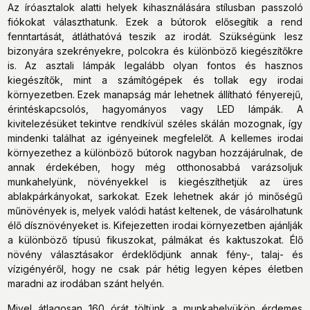
Az íróasztalok alatti helyek kihasználására stílusban passzoló
fiókokat választhatunk. Ezek a bútorok elősegítik a rend
fenntartását, átláthatóvá teszik az irodát. Szükségünk lesz
bizonyára szekrényekre, polcokra és különböző kiegészítőkre
is. Az asztali lámpák legalább olyan fontos és hasznos
kiegészítők, mint a számítógépek és tollak egy irodai
környezetben. Ezek manapság már lehetnek állítható fényerejű,
érintéskapcsolós, hagyományos vagy LED lámpák. A
kivitelezésüket tekintve rendkívül széles skálán mozognak, így
mindenki találhat az igényeinek megfelelőt. A kellemes irodai
környezethez a különböző bútorok nagyban hozzájárulnak, de
annak érdekében, hogy még otthonosabbá varázsoljuk
munkahelyünk, növényekkel is kiegészíthetjük az üres
ablakpárkányokat, sarkokat. Ezek lehetnek akár jó minőségű
műnövények is, melyek valódi hatást keltenek, de vásárolhatunk
élő dísznövényeket is. Kifejezetten irodai környezetben ajánlják
a különböző típusú fikuszokat, pálmákat és kaktuszokat. Élő
növény választásakor érdeklődjünk annak fény-, talaj- és
vízigényéről, hogy ne csak pár hétig legyen képes életben
maradni az irodában szánt helyén.
Mivel átlagosan 160 órát töltünk a munkahelyükön érdemes