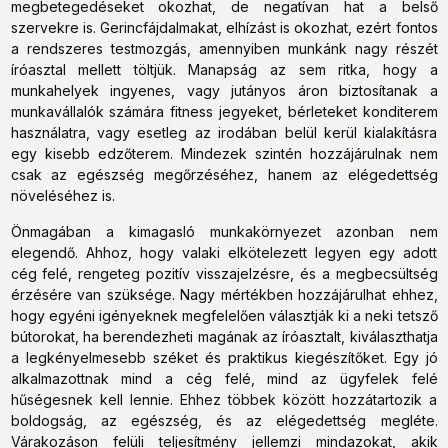
megbetegedéseket okozhat, de negatívan hat a belső
szervekre is. Gerincfájdalmakat, elhízást is okozhat, ezért fontos
a rendszeres testmozgás, amennyiben munkánk nagy részét
íróasztal mellett töltjük. Manapság az sem ritka, hogy a
munkahelyek ingyenes, vagy jutányos áron biztosítanak a
munkavállalók számára fitness jegyeket, bérleteket konditerem
használatra, vagy esetleg az irodában belül kerül kialakításra
egy kisebb edzőterem. Mindezek szintén hozzájárulnak nem
csak az egészség megőrzéséhez, hanem az elégedettség
növeléséhez is.
Önmagában a kimagasló munkakörnyezet azonban nem
elegendő. Ahhoz, hogy valaki elkötelezett legyen egy adott
cég felé, rengeteg pozitív visszajelzésre, és a megbecsültség
érzésére van szüksége. Nagy mértékben hozzájárulhat ehhez,
hogy egyéni igényeknek megfelelően választják ki a neki tetsző
bútorokat, ha berendezheti magának az íróasztalt, kiválaszthatja
a legkényelmesebb széket és praktikus kiegészítőket. Egy jó
alkalmazottnak mind a cég felé, mind az ügyfelek felé
hűségesnek kell lennie. Ehhez többek között hozzátartozik a
boldogság, az egészség, és az elégedettség megléte.
Várakozáson felüli teljesítmény jellemzi mindazokat, akik