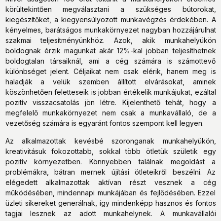
körültekintően megválasztani a szükséges bútorokat,
kiegészítőket, a kiegyensúlyozott munkavégzés érdekében. A
kényelmes, barátságos munkakörnyezet nagyban hozzájárulhat
szakmai teljesítményünkhöz. Azok, akik munkahelyükön
boldognak érzik magunkat akár 12%-kal jobban teljesíthetnek
boldogtalan társaiknál, ami a cég számára is számottevő
különbséget jelent. Céljaikat nem csak elérik, hanem meg is
haladják a velük szemben állított elvárásokat, aminek
köszönhetően feletteseik is jobban értékelik munkájukat, ezáltal
pozitív visszacsatolás jön létre. Kijelenthető tehát, hogy a
megfelelő munkakörnyezet nem csak a munkavállaló, de a
vezetőség számára is egyaránt fontos szempont kell legyen.
Az alkalmazottak kevésbé szoronganak munkahelyükön,
kreativitásuk fokozottabb, sokkal több ötletük születik egy
pozitív környezetben. Könnyebben találnak megoldást a
problémákra, bátran mernek újítási ötleteikről beszélni. Az
elégedett alkalmazottak aktívan részt vesznek a cég
működésében, mindennapi munkájában és fejlődésében. Ezzel
üzleti sikereket generálnak, így mindenképp hasznos és fontos
tagjai lesznek az adott munkahelynek. A munkavállalói