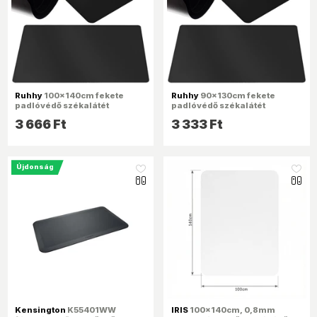
Ruhhy
100x140cm fekete
Ruhhy
90x130cm fekete
padlóvédő székalátét
padlóvédő székalátét
3 666 Ft
3 333 Ft
Újdonság
like_16
like_16
Kensington
K55401WW
IRIS
100x140cm, 0,8mm