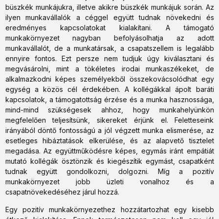
büszkék munkájukra, illetve akikre büszkék munkájuk során. Az
ilyen munkavállalók a céggel együtt tudnak növekedni és
eredményes kapcsolatokat kialakítani. A támogató
munkakörnyezet nagyban befolyásolhatja az adott
munkavállalót, de a munkatársak, a csapatszellem is legalább
ennyire fontos. Ezt persze nem tudjuk úgy kiválasztani és
megvásárolni, mint a tökéletes irodai munkaszékeket, de
alkalmazkodni képes személyekből összekovácsolódhat egy
egység a közös cél érdekében. A kollégákkal ápolt baráti
kapcsolatok, a támogatottság érzése és a munka hasznossága,
mind-mind szükségesek ahhoz, hogy munkahelyünkön
megfelelően teljesítsünk, sikereket érjünk el. Feletteseink
irányából döntő fontosságú a jól végzett munka elismerése, az
esetleges hibáztatások elkerülése, és az alapvető tisztelet
megadása. Az együttműködésre képes, egymás iránt empátiát
mutató kollégák ösztönzik és kiegészítik egymást, csapatként
tudnak együtt gondolkozni, dolgozni. Míg a pozitív
munkakörnyezet jobb üzleti vonalhoz és a
csapatnövekedéséhez járul hozzá.
Egy pozitív munkakörnyezethez hozzátartozhat egy kisebb