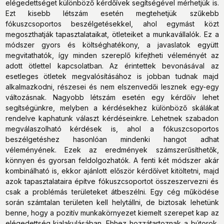
elégedettséget különböző kérdőívek segítségével mérhetjük is.
Ezt kisebb létszám esetén megtehetjük szűkebb
fókuszcsoportos beszélgetésekkel, ahol egymást közt
megoszthatják tapasztalataikat, ötleteiket a munkavállalók. Ez a
módszer gyors és költséghatékony, a javaslatok együtt
megvitathatók, így minden szereplő kifejtheti véleményét az
adott ötlettel kapcsolatban. Az érintettek bevonásával az
esetleges ötletek megvalósításához is jobban tudnak majd
alkalmazkodni, részesei és nem elszenvedői lesznek egy-egy
változásnak. Nagyobb létszám esetén egy kérdőív lehet
segítségünkre, melyben a kérdésekhez különböző skálákat
rendelve kaphatunk választ kérdéseinkre. Lehetnek szabadon
megválaszolható kérdések is, ahol a fókuszcsoportos
beszélgetéshez hasonlóan mindenki hangot adhat
véleményének. Ezek az eredmények számszerűsíthetők,
könnyen és gyorsan feldolgozhatók. A fenti két módszer akár
kombinálható is, ekkor ajánlott először kérdőívet kitöltetni, majd
azok tapasztalataira építve fókuszcsoportot összeszervezni és
csak a problémás területeket átbeszélni. Egy cég működése
során számtalan területen kell helytállni, de biztosak lehetünk
benne, hogy a pozitív munkakörnyezet kiemelt szerepet kap az
elégedettség kialakulásában. Ehhez hozzátartoznak a bútorok,