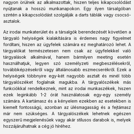
nagyon örülnek az alkalmazottak, hiszen teljes kikapcsolódást
nyújtanak a hosszú munkanapokon. Egy ilyen társalgóban
szintén a kikapcsolódást szolgálják a darts táblák vagy csocsó-
asztalok.
Az irodai munkaterület és a társalgók berendezését követően a
tárgyaló helyiségek kialakítására is érdemes nagy figyelmet
fordítani, hiszen az ügyfelek számára ez meghatározó lehet. A
tárgyalókat természetesen nem csak az ügyfelekkel való
tárgyalások alkalmával, hanem bármilyen meeting esetén
használhatjuk, legyen szó személyzeti megbeszélésekről,
továbbképzésekről vagy általánosabb eszmecserékről. Ezek a
helyiségek többnyire egy-két nagyobb asztalt és minél több
tárgyalószéket foglalnak magukba. A tárgyalószékek más
funkciókkal rendelkeznek, mint az irodai munkaszékek, hiszen
ezek leginkább 1-2 órát használatosak egy-egy személy
számára. A kartámasz és a kényelem ezekben az esetekben is
kiemelt fontosságú, azonban az ülésmagasság és a fejtámasz
már nem szükséges. A tárgyalószékek lehetnek egészen
egyszerű megjelenésűek vagy akár stílusos darabok is, melyek
hozzájárulhatnak a cég jó híréhez.