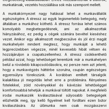
munkatársak, vezetés hozzáállása sok más szempont mellett.
A munkakörnyezet nagy hatással lehet a munkavállalók
egészségére. A stressz az egyik legismertebb betegség, mely
általában a munkához köthető. A stressz forrása lehet számos
komolyabb megbetegedésnek, ami az alkalmazottak
hiányzásához, ez pedig a cégek számára bevétel kieséshez
vezet. Amikor egy alkalmazott megbecsülve és jól érzi magát
munkahelyén mindent megtesz, hogy munkáját a lehető
legprecízebben végezze, minél kevesebb hibát vétsen és
hozzájáruljon a csapatszellemhez. A stressz csökkenthető
például azzal, hogy lehetőséget teremtünk már a munkahelyen
belül a rövidebb kikapcsolódásokra, ez persze nem azt jelenti,
hogy a munkavégzés háttérbe szorulna, csupán egészséges
egyensúlyra törekszünk. A korábban említett társalgók
kialakítása jó megoldás lehet erre a problémára. Kényelmes
fotelekkel, zöld növényekkel és kávézási lehetőséggel
komfortosabbá tehetjük a munkával töltött napokat. A megfelelő
irodai munkaszék kiválasztásával súlyosabb betegségek
előzhetők meg, így kellő figyelmet kell fordítani ezen bútor
kiválasztására. Az ülőmunka nem csak mozgásszervi