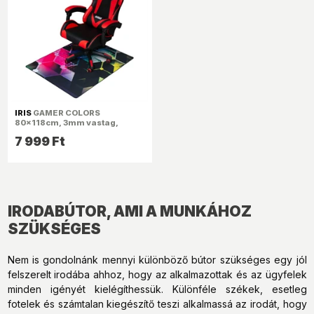
IRIS
GAMER COLORS
80x118cm, 3mm vastag,
padlóvédő székalátét
7 999 Ft
IRODABÚTOR, AMI A MUNKÁHOZ
SZÜKSÉGES
Nem is gondolnánk mennyi különböző bútor szükséges egy jól
felszerelt irodába ahhoz, hogy az alkalmazottak és az ügyfelek
minden igényét kielégíthessük. Különféle székek, esetleg
fotelek és számtalan kiegészítő teszi alkalmassá az irodát, hogy