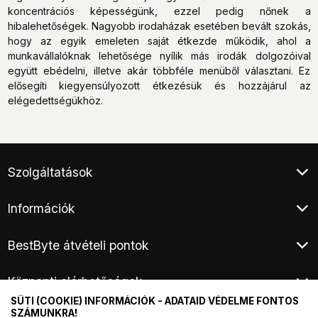
koncentrációs képességünk, ezzel pedig nőnek a
hibalehetőségek. Nagyobb irodaházak esetében bevált szokás,
hogy az egyik emeleten saját étkezde működik, ahol a
munkavállalóknak lehetősége nyílik más irodák dolgozóival
együtt ebédelni, illetve akár többféle menüből választani. Ez
elősegíti kiegyensúlyozott étkezésük és hozzájárul az
elégedettségükhöz.
Szolgáltatások
Ügyfélszolgálat
Információk
Klíma értékesítés
Végleges adattörlés
Általános Szerződési Feltételek
Áruhitel
BestByte átvételi pontok
Adatkezelési tájékoztató
E-hulladék átvétel
Fizetési és szállítási információ
Budapest XIII. - Frangepán utca
Elem és akkumulátor hulladék átvétel
Kárügyintézés, áruátvétel
Központi elérhetőségek
Budapest XV. - Harsányi utca
Hírlevél
Márkaszervizek
Fogyasztói elállás
SÜTI (COOKIE) INFORMÁCIÓK - ADATAID VÉDELME FONTOS
Telefon:
+36
1 / 44 33 999
Termék visszaküldés
SZÁMUNKRA!