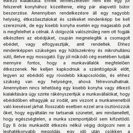
étkező kialakítása. Ennek természetesen nem kell egy jól
felszerelt konyhához közelítenie, elég pár alapvető bútor
beszerzése. Amennyiben rendelkezésre áll egy nagyobb
helyiség, étkezőasztalokat és székeket mindenképp be kell
szereznünk, de egy kisebb konyha esetén egy magasabb pult
is megfelelhet a célnak. A dolgozók valószínűleg nem ott fogják
elkészíteni az ebédjüket, csupán megmelegítik a csomagolt
ebédet, vagy elfogyasztják, amit rendeltek. Ehhez
mindenképpen szükséges egy hűtőszekrény és mikrohullámú
sütő, illetve egy mosogató. Egy jól működő cég esetében tudják
mennyire fontos, hogy a munkavállalók megfelelően
étkezzenek. Ne kelljen kapkodniuk a számítógépük előtt,
legyen az ebédidő egy rövidebb kikapcsolódás, és ehhez
szükség van egy helyiségre, ahová félrevonulhatnak.
Amennyiben nincs lehetőség egy kisebb konyha vagy étkező
kialakítására úgy szinte rákényszerítjük a munkavállalókat, hogy
ebédidőben elhagyják az irodát, ami viszont a munkamenetből
való kieséssel járhat. Rosszabb esetben ezzel arra ösztönözzük
őket, hogy egyáltalán ne tartsanak szünetet, ami mindamellett,
hogy egészségtelen, a munka szempontjából sem kifizetődő.
Egy 8 órás munkaidőt étkezés nélkül végig dolgozni nem a
leghatékonyabb megoldás, egy idő után csökken a