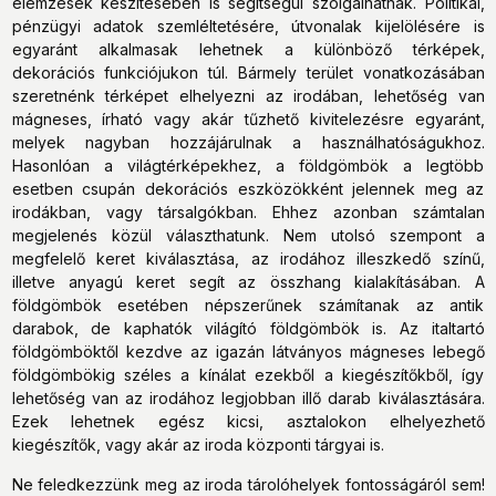
elemzések készítésében is segítségül szolgálhatnak. Politikai,
pénzügyi adatok szemléltetésére, útvonalak kijelölésére is
egyaránt alkalmasak lehetnek a különböző térképek,
dekorációs funkciójukon túl. Bármely terület vonatkozásában
szeretnénk térképet elhelyezni az irodában, lehetőség van
mágneses, írható vagy akár tűzhető kivitelezésre egyaránt,
melyek nagyban hozzájárulnak a használhatóságukhoz.
Hasonlóan a világtérképekhez, a földgömbök a legtöbb
esetben csupán dekorációs eszközökként jelennek meg az
irodákban, vagy társalgókban. Ehhez azonban számtalan
megjelenés közül választhatunk. Nem utolsó szempont a
megfelelő keret kiválasztása, az irodához illeszkedő színű,
illetve anyagú keret segít az összhang kialakításában. A
földgömbök esetében népszerűnek számítanak az antik
darabok, de kaphatók világító földgömbök is. Az italtartó
földgömböktől kezdve az igazán látványos mágneses lebegő
földgömbökig széles a kínálat ezekből a kiegészítőkből, így
lehetőség van az irodához legjobban illő darab kiválasztására.
Ezek lehetnek egész kicsi, asztalokon elhelyezhető
kiegészítők, vagy akár az iroda központi tárgyai is.
Ne feledkezzünk meg az iroda tárolóhelyek fontosságáról sem!