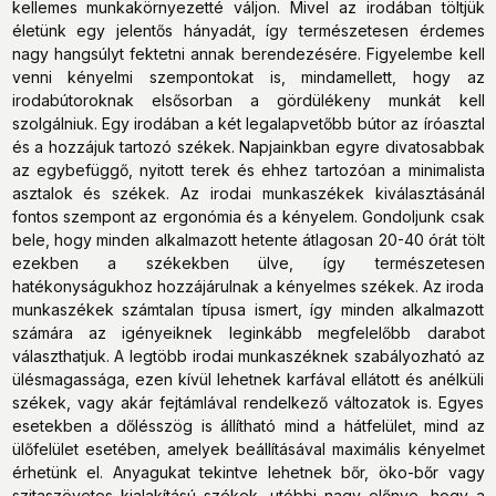
kellemes munkakörnyezetté váljon. Mivel az irodában töltjük
életünk egy jelentős hányadát, így természetesen érdemes
nagy hangsúlyt fektetni annak berendezésére. Figyelembe kell
venni kényelmi szempontokat is, mindamellett, hogy az
irodabútoroknak elsősorban a gördülékeny munkát kell
szolgálniuk. Egy irodában a két legalapvetőbb bútor az íróasztal
és a hozzájuk tartozó székek. Napjainkban egyre divatosabbak
az egybefüggő, nyitott terek és ehhez tartozóan a minimalista
asztalok és székek. Az irodai munkaszékek kiválasztásánál
fontos szempont az ergonómia és a kényelem. Gondoljunk csak
bele, hogy minden alkalmazott hetente átlagosan 20-40 órát tölt
ezekben a székekben ülve, így természetesen
hatékonyságukhoz hozzájárulnak a kényelmes székek. Az iroda
munkaszékek számtalan típusa ismert, így minden alkalmazott
számára az igényeiknek leginkább megfelelőbb darabot
választhatjuk. A legtöbb irodai munkaszéknek szabályozható az
ülésmagassága, ezen kívül lehetnek karfával ellátott és anélküli
székek, vagy akár fejtámlával rendelkező változatok is. Egyes
esetekben a dőlésszög is állítható mind a hátfelület, mind az
ülőfelület esetében, amelyek beállításával maximális kényelmet
érhetünk el. Anyagukat tekintve lehetnek bőr, öko-bőr vagy
szitaszövetes kialakítású székek, utóbbi nagy előnye, hogy a