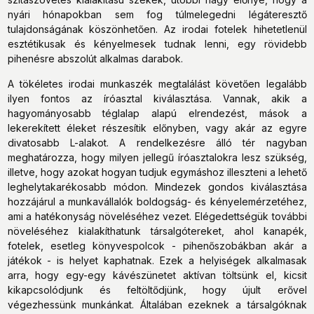
nyári hónapokban sem fog túlmelegedni légáteresztő
tulajdonságának köszönhetően. Az irodai fotelek hihetetlenül
esztétikusak és kényelmesek tudnak lenni, egy rövidebb
pihenésre abszolút alkalmas darabok.
A tökéletes irodai munkaszék megtalálást követően legalább
ilyen fontos az íróasztal kiválasztása. Vannak, akik a
hagyományosabb téglalap alapú elrendezést, mások a
lekerekített éleket részesítik előnyben, vagy akár az egyre
divatosabb L-alakot. A rendelkezésre álló tér nagyban
meghatározza, hogy milyen jellegű íróasztalokra lesz szükség,
illetve, hogy azokat hogyan tudjuk egymáshoz illeszteni a lehető
leghelytakarékosabb módon. Mindezek gondos kiválasztása
hozzájárul a munkavállalók boldogság- és kényelemérzetéhez,
ami a hatékonyság növeléséhez vezet. Elégedettségük további
növeléséhez kialakíthatunk társalgótereket, ahol kanapék,
fotelek, esetleg könyvespolcok - pihenőszobákban akár a
játékok - is helyet kaphatnak. Ezek a helyiségek alkalmasak
arra, hogy egy-egy kávészünetet aktívan töltsünk el, kicsit
kikapcsolódjunk és feltöltődjünk, hogy újult erővel
végezhessünk munkánkat. Általában ezeknek a társalgóknak