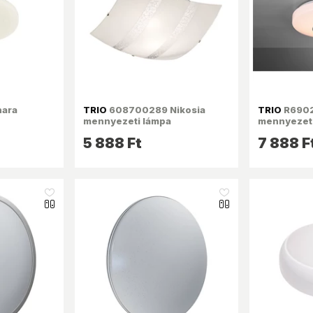
hara
TRIO
608700289 Nikosia
TRIO
R6902
mennyezeti lámpa
mennyezeti
5 888 Ft
7 888 F
like_16
like_16