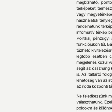
megbízható, ponto
térképeket, termész
vagy megyetérképek
használatuk tényle
rendelhetünk térké
informatív térkép 
Politikai, pénzügy
funkciójukon túl. B
tűzhető kivitelezé
legtöbb esetben 
megjelenés közül vá
segít az összhang 
is. Az italtartó fö
lehetőség van az ir
az iroda központi tá
Ne feledkezzünk meg
választhatunk. Eze
polcokra és különbö