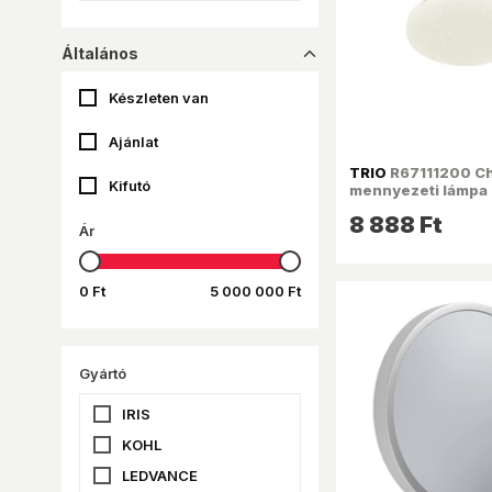
Általános
dropup_16
Készleten van
Ajánlat
TRIO
R67111200 C
Kifutó
mennyezeti lámpa
8 888 Ft
Ár
0 Ft
5 000 000 Ft
Gyártó
IRIS
KOHL
LEDVANCE