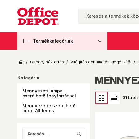
Termékkategóriák
/
Otthon, háztartás
/
Világítástechnika és kiegészítői
/
MENNYEZ
Kategória
Mennyezeti lámpa
cserélhető fényforrással
31 talála
Mennyezetre szerelhető
integrált ledes