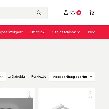
0
Szolgáltatások
gyfélszolgálat
Üzletünk
Blog
találat/oldal
Rendezés:
like_16
like_16