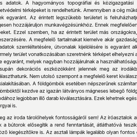
s adatok. A hagyományos topográfiai és közigazgatási t
etvédelmi térképeket is rendelhetünk. Amennyiben a cég működ
 egyaránt. Az érintett legszűkebb területet is felruházha
gesen hozzájáruljon munkavégzésünkhöz. Ennek megfelelően 
peket. Ezzel szemben, ha az érintett terület más országokra,
beszerzésére. A megfelelő tartalmakat kiemelve akár gazdaság
i adatok szemléltetésére, útvonalak kijelölésére is egyaránt
ármely terület vonatkozásában szeretnénk térképet elhelyezni
sre egyaránt, melyek nagyban hozzájárulnak a használhatósá
csupán dekorációs eszközökként jelennek meg az irodák
laszthatunk. Nem utolsó szempont a megfelelő keret kiválasztá
kialakításában. A földgömbök esetében népszerűnek számítan
ldgömböktől kezdve az igazán látványos mágneses lebegő földg
odához legjobban illő darab kiválasztására. Ezek lehetnek egés
rgyai is.
 az iroda tárolóhelyek fontosságáról sem! Az íróasztalok ala
k a bútorok elősegítik a rend fenntartását, átláthatóvá tesz
ző kiegészítőkre is. Az asztali lámpák legalább olyan fontos