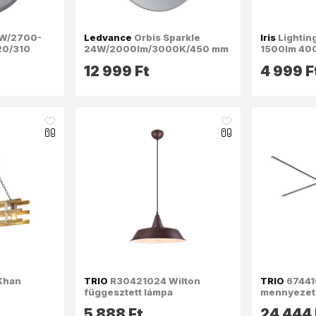
7W/2700-
Ledvance
Orbis Sparkle
Iris
Lightin
20/310
24W/2000lm/3000K/450 mm
1500lm 400
ennyezeti
átmérőjű kapcsolóval
mennyezeti
12 999 Ft
4 999 F
szabályozható mennyezeti
LED lámpa
like_16
like_16
Khan
TRIO
R30421024 Wilton
TRIO
67441
függesztett lámpa
mennyezeti
5 888 Ft
24 444 