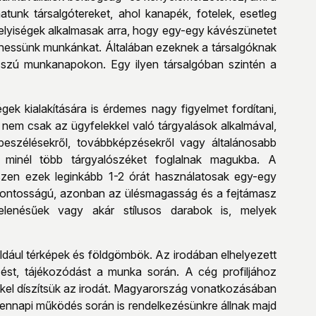
tunk társalgótereket, ahol kanapék, fotelek, esetleg
elyiségek alkalmasak arra, hogy egy-egy kávészünetet
égezhessünk munkánkat. Általában ezeknek a társalgóknak
osszú munkanapokon. Egy ilyen társalgóban szintén a
ek kialakítására is érdemes nagy figyelmet fordítani,
nem csak az ügyfelekkel való tárgyalások alkalmával,
eszélésekről, továbbképzésekről vagy általánosabb
 minél több tárgyalószéket foglalnak magukba. A
szen ezek leginkább 1-2 órát használatosak egy-egy
fontosságú, azonban az ülésmagasság és a fejtámasz
lenésűek vagy akár stílusos darabok is, melyek
éldául térképek és földgömbök. Az irodában elhelyezett
ést, tájékozódást a munka során. A cég profiljához
ekkel díszítsük az irodát. Magyarország vonatkozásában
mindennapi működés során is rendelkezésünkre állnak majd