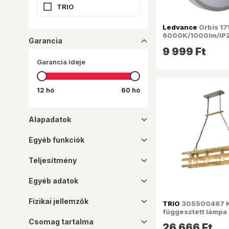
TRIO
Ledvance
Orbis 1
6000K/1000lm/IP
Garancia
dropup_16
mm/távirányítós m
9 999 Ft
LED lámpa
Garancia ideje
12 hó
60 hó
Alapadatok
dropdown_16
Egyéb funkciók
dropdown_16
Teljesítmény
dropdown_16
Egyéb adatok
dropdown_16
Fizikai jellemzők
dropdown_16
TRIO
305500467 
függesztett lámpa
Csomag tartalma
dropdown_16
26 666 Ft