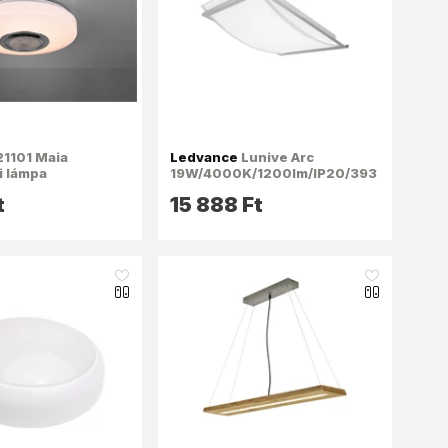
1101 Maia
Ledvance
Lunive Arc
 lámpa
19W/4000K/1200lm/IP20/393
x300mm üvegbúrás
t
15 888 Ft
mennyezeti LED lámpa
like_16
like_16