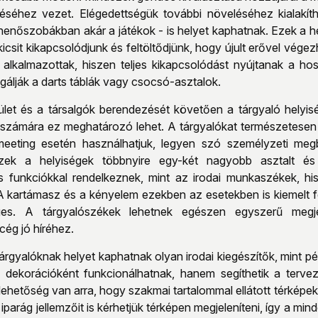
séhez vezet. Elégedettségük további növeléséhez kialakítha
henőszobákban akár a játékok - is helyet kaphatnak. Ezek a h
, kicsit kikapcsolódjunk és feltöltődjünk, hogy újult erővel v
alkalmazottak, hiszen teljes kikapcsolódást nyújtanak a h
gálják a darts táblák vagy csocsó-asztalok.
let és a társalgók berendezését követően a tárgyaló helyiség
 számára ez meghatározó lehet. A tárgyalókat természetesen 
eeting esetén használhatjuk, legyen szó személyzeti megb
Ezek a helyiségek többnyire egy-két nagyobb asztalt és
 funkciókkal rendelkeznek, mint az irodai munkaszékek, hi
 kartámasz és a kényelem ezekben az esetekben is kiemelt 
s. A tárgyalószékek lehetnek egészen egyszerű megje
cég jó híréhez.
árgyalóknak helyet kaphatnak olyan irodai kiegészítők, mint p
dekorációként funkcionálhatnak, hanem segíthetik a tervez
lehetőség van arra, hogy szakmai tartalommal ellátott térkép
t iparág jellemzőit is kérhetjük térképen megjeleníteni, így a 