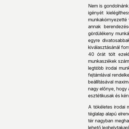
Nem is gondolnánk 
igényét kielégíth
munkakörnyezetté v
annak berendezésé
gördülékeny munkát
egyre divatosabba
kiválasztásánál fo
40 órát tölt eze
munkaszékek számta
legtöbb irodai mun
fejtámlával rendelk
beállításával maxim
nagy előnye, hogy 
esztétikusak és kén
A tökéletes irodai
téglalap alapú elre
tér nagyban meghat
lehető leghelytaka