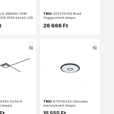
g IL-ABASIC 15W
TRIO
323710130 Brad
0K IP65 kerek LED
függesztett lámpa
 lámpa
t
26 666 Ft
like_16
like_16
0342 Oxford
TRIO
679114232 Okinawa
 lámpa
mennyezeti lámpa
Ft
15 555 Ft