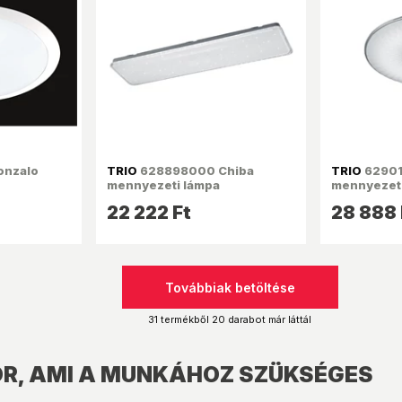
onzalo
TRIO
628898000 Chiba
TRIO
62901
mennyezeti lámpa
mennyezeti
22 222 Ft
28 888 
Továbbiak betöltése
31 termékből 20 darabot már láttál
R, AMI A MUNKÁHOZ SZÜKSÉGES