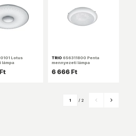
0101 Lotus
TRIO
656311800 Penta
 lámpa
mennyezeti lámpa
Ft
6 666 Ft
/ 2