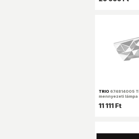
TRIO
674814005 Tr
mennyezeti lámpa
11 111 Ft