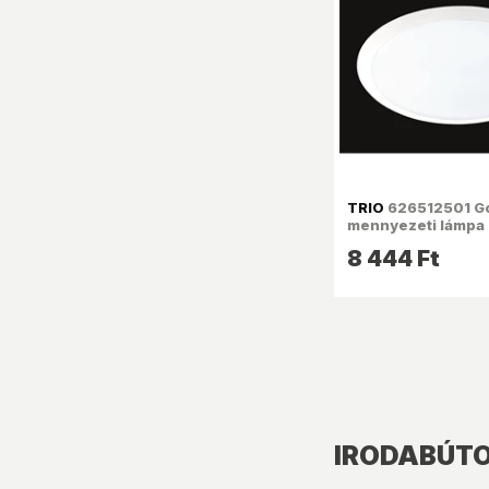
TRIO
626512501 G
mennyezeti lámpa
8 444 Ft
IRODABÚTO