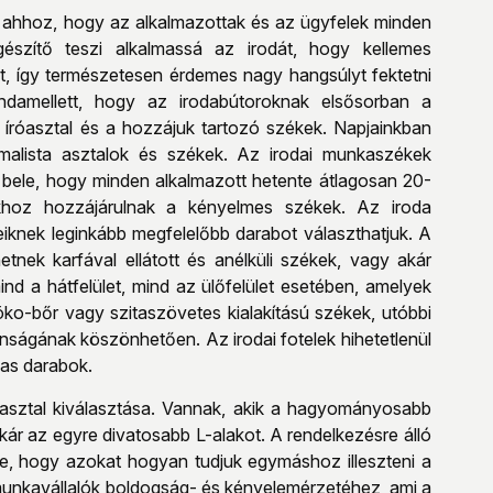
a ahhoz, hogy az alkalmazottak és az ügyfelek minden
egészítő teszi alkalmassá az irodát, hogy kellemes
át, így természetesen érdemes nagy hangsúlyt fektetni
ndamellett, hogy az irodabútoroknak elsősorban a
 íróasztal és a hozzájuk tartozó székek. Napjainkban
malista asztalok és székek. Az irodai munkaszékek
bele, hogy minden alkalmazott hetente átlagosan 20-
khoz hozzájárulnak a kényelmes székek. Az iroda
iknek leginkább megfelelőbb darabot választhatjuk. A
nek karfával ellátott és anélküli székek, vagy akár
ind a hátfelület, mind az ülőfelület esetében, amelyek
 öko-bőr vagy szitaszövetes kialakítású székek, utóbbi
nságának köszönhetően. Az irodai fotelek hihetetlenül
mas darabok.
róasztal kiválasztása. Vannak, akik a hagyományosabb
akár az egyre divatosabb L-alakot. A rendelkezésre álló
tve, hogy azokat hogyan tudjuk egymáshoz illeszteni a
munkavállalók boldogság- és kényelemérzetéhez, ami a