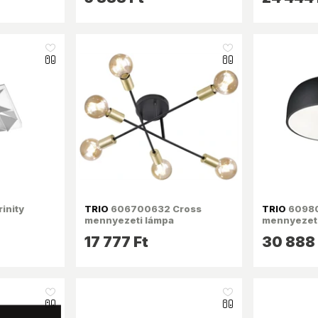
like_16
like_16
inity
TRIO
606700632 Cross
TRIO
60980
mennyezeti lámpa
mennyezeti
17 777 Ft
30 888 
like_16
like_16