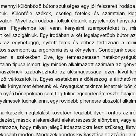
mennyi különböző bútor szükséges egy jól felszerelt irodáb
essük. Különféle székek, esetleg fotelek és számtalan ki
áljon. Mivel az irodában töltjük életünk egy jelentős hányad
re. Figyelembe kell venni kényelmi szempontokat is, mi
 kell szolgálniuk. Egy irodában a két legalapvetőbb bútor az
k az egybefüggő, nyitott terek és ehhez tartozóan a mini
ntos szempont az ergonómia és a kényelem. Gondoljunk csak 
kben a székekben ülve, így természetesen hatékonyságu
lan típusa ismert, így minden alkalmazott számára az igénye
kaszéknek szabályozható az ülésmagassága, ezen kívül lehet
ező változatok is. Egyes esetekben a dőlésszög is állítható m
ális kényelmet érhetünk el. Anyagukat tekintve lehetnek bőr,
a nyári hónapokban sem fog túlmelegedni légáteresztő tulajdo
yelmesek tudnak lenni, egy rövidebb pihenésre abszolút alkal
 munkaszék megtalálást követően legalább ilyen fontos az í
ndezést, mások a lekerekített éleket részesítik előnyben, vagy 
ározza, hogy milyen jellegű íróasztalokra lesz szükség, ille
rékosabb módon. Mindezek gondos kiválasztása hozzájárul a 