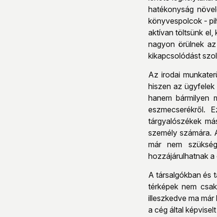
hatékonyság növelé
könyvespolcok - pi
aktívan töltsünk el
nagyon örülnek az 
kikapcsolódást szol
Az irodai munkaterü
hiszen az ügyfelek
hanem bármilyen m
eszmecserékről. 
tárgyalószékek más
személy számára. A
már nem szüksége
hozzájárulhatnak a 
A társalgókban és t
térképek nem csak 
illeszkedve ma már 
a cég által képvisel