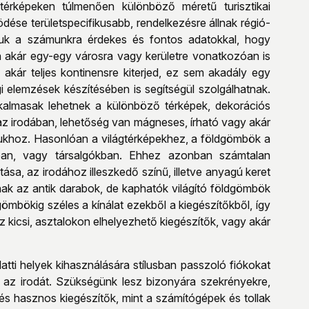
érképeken túlmenően különböző méretű turisztikai
ése területspecifikusabb, rendelkezésre állnak régió-
tjuk a számunkra érdekes és fontos adatokkal, hogy
akár egy-egy városra vagy kerületre vonatkozóan is
 akár teljes kontinensre kiterjed, ez sem akadály egy
i elemzések készítésében is segítségül szolgálhatnak.
 alkalmasak lehetnek a különböző térképek, dekorációs
 az irodában, lehetőség van mágneses, írható vagy akár
gukhoz. Hasonlóan a világtérképekhez, a földgömbök a
ban, vagy társalgókban. Ehhez azonban számtalan
sa, az irodához illeszkedő színű, illetve anyagú keret
ak az antik darabok, de kaphatók világító földgömbök
ömbökig széles a kínálat ezekből a kiegészítőkből, így
z kicsi, asztalokon elhelyezhető kiegészítők, vagy akár
tti helyek kihasználására stílusban passzoló fiókokat
ik az irodát. Szükségünk lesz bizonyára szekrényekre,
 és hasznos kiegészítők, mint a számítógépek és tollak