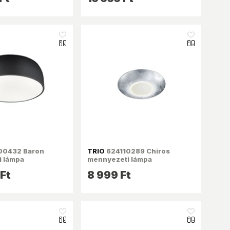
like_16
like_16
0432 Baron
TRIO
624110289 Chiros
 lámpa
mennyezeti lámpa
Ft
8 999 Ft
like_16
like_16