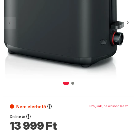
Nem elérhető
Szóljunk, ha olcsóbb lesz?
Online ár
13 999
Ft