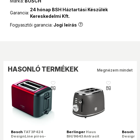
Márka:
BOSCH
24 hónap BSH Háztartási Készülék
Garancia:
Kereskedelmi Kft.
Fogyasztói garancia:
Jogi leírás
HASONLÓ TERMÉKEK
Megnézem mindet
like_16
like_16
Bosch
TAT3P424
Berlinger
Haus
Bosch
TA
DesignLine piros-
BH/9643 Antracit
DesignLi