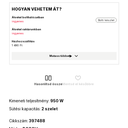
HOGYAN VEHETEM ÁT?
Átvétel bolthálózatban
Bolti készlet
ingyenes
Átvétel raktárunkban
ingyenes
Házhozszállítás
1 490 Ft
GLS csomagautomata
999 Ft
Foxpost
999 Ft
GLS csomagpont
999 Ft
Hasonlítsd össze
Mentsd el későbbre
MPL Posta házhozszállítás
1 990 Ft
Kimeneti teljesítmény:
950 W
MPL Posta (Postán maradó)
990 Ft
Sütési kapacitás:
2 szelet
MPL Posta csomagautomata
990 Ft
Cikkszám:
397488