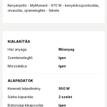
Kenyérpirító - MyMoment - 970 W - kenyérközpontosítás,
olvasztás, újramelegítés - fekete
KIALAKÍTÁS
Ház anyaga
Műanyag
Zsemlemelegítő
Igen
Morzsatálca
Igen
ALAPADATOK
Kimeneti teljesítmény
950 W
Sütési kapacitás
2 szelet
Biztonsági kikapcsolás
Igen