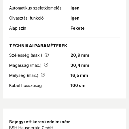
Automatikus szeletkiemelés
Igen
Olvasztási funkció
Igen
Alap szín
Fekete
TECHNIKAI PARAMÉTEREK
Szélesség (max.)
20,9 mm
Magasság (max.)
30,4 mm
Mélység (max.)
16,5 mm
Kábel hosszúság
100 cm
Bejegyzett kereskedelmi név:
BSH Hausgeräte GmbH