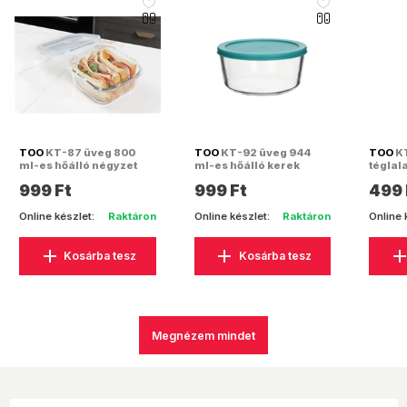
like_16
like_16
TOO
KT-87 üveg 800
TOO
KT-92 üveg 944
TOO
KT
ml-es hőálló négyzet
ml-es hőálló kerek
téglal
alakú ételtároló
ételtároló műanyag
ételtá
999 Ft
999 Ft
499 
csatolható műanyag
tetővel
tetővel
Online készlet:
Raktáron
Online készlet:
Raktáron
Online 
Kosárba tesz
Kosárba tesz
Megnézem mindet