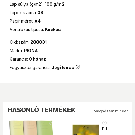
MPL Posta csomagautomata
Lap súlya (g/m2):
100 g/m2
990 Ft
Lapok száma:
38
Papír méret:
A4
Vonalazás típusa:
Kockás
Cikkszám:
288031
Márka:
PIGNA
Garancia:
0 hónap
Fogyasztói garancia:
Jogi leírás
HASONLÓ TERMÉKEK
Megnézem mindet
like_16
like_16