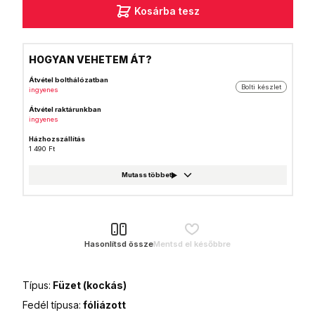
Kosárba tesz
HOGYAN VEHETEM ÁT?
Átvétel bolthálózatban
Bolti készlet
ingyenes
Átvétel raktárunkban
ingyenes
Házhozszállítás
1 490 Ft
GLS csomagautomata
999 Ft
Foxpost
999 Ft
GLS csomagpont
999 Ft
Hasonlítsd össze
Mentsd el későbbre
MPL Posta házhozszállítás
1 990 Ft
Típus:
Füzet (kockás)
MPL Posta (Postán maradó)
990 Ft
Fedél típusa:
fóliázott