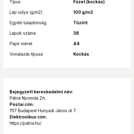
Típus
Füzet (kockás)
Lap súlya (g/m2)
100 g/m2
Egyéb tulajdonság
Tűzött
Lapok száma
38
Papír méret
A4
Vonalazás típusa
Kockás
Bejegyzett kereskedelmi név:
Pátria Nyomda Zrt.
Postai cím:
1117 Budapest Hunyadi János út 7.
Elektronikus cím:
https://patria.hu/