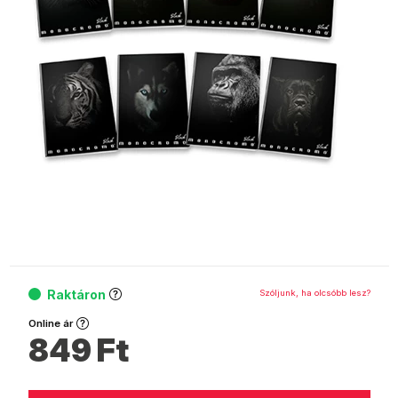
Raktáron
Szóljunk, ha olcsóbb lesz?
Online ár
849
Ft