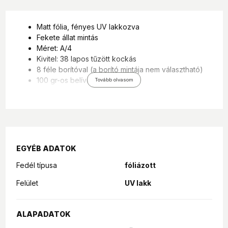
Matt fólia, fényes UV lakkozva
Fekete állat mintás
Méret: A/4
Kivitel: 38 lapos tűzött kockás
8 féle borítóval (a borító mintája nem választható)
100 gr-os belívek
Tovább olvasom
EGYÉB ADATOK
Fedél típusa
fóliázott
Felület
UV lakk
ALAPADATOK