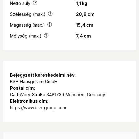
Nettó súly
1,1 kg
Szélesség (max.)
20,8 cm
Magasság (max.)
15,4 cm
Mélység (max.)
7,4 cm
Bejegyzett kereskedelmi név:
BSH Hausgeräte GmbH
Postai cím:
Carl-Wery-Straße 3481739 München, Germany
Elektronikus cím:
https://www.bsh-group.com