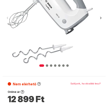
Nem elérhető
Szóljunk, ha olcsóbb lesz?
Online ár
12 899
Ft