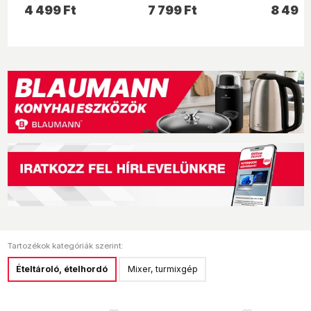
Collectio
4 499 Ft
7 799 Ft
8 499 
mixer
Tartozékok kategóriák szerint:
Ételtároló, ételhordó
Mixer, turmixgép