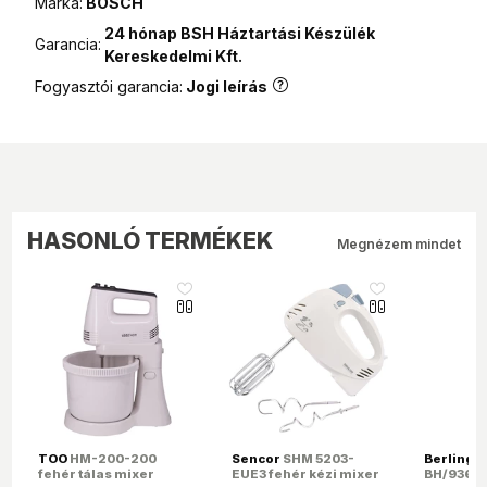
Márka:
BOSCH
24 hónap BSH Háztartási Készülék
Garancia:
Kereskedelmi Kft.
Fogyasztói garancia:
Jogi leírás
HASONLÓ TERMÉKEK
Megnézem mindet
like_16
like_16
TOO
HM-200-200
Sencor
SHM 5203-
Berlinge
fehér tálas mixer
EUE3 fehér kézi mixer
BH/9368 B