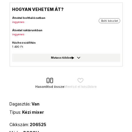
HOGYAN VEHETEM ÁT?
Átvétel bolthálózatban
Bolti készlet
ingyenes
Átvétel raktárunkban
ingyenes
Házhozszállítás
1 490 Ft
GLS csomagautomata
999 Ft
Foxpost
999 Ft
GLS csomagpont
999 Ft
Hasonlítsd össze
Mentsd el későbbre
MPL Posta házhozszállítás
1 990 Ft
Dagasztás:
Van
MPL Posta (Postán maradó)
990 Ft
Típus:
Kézi mixer
MPL Posta csomagautomata
990 Ft
Cikkszám:
206525