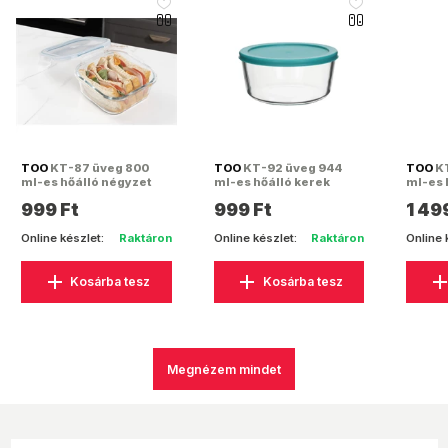
like_16
like_16
TOO
KT-87 üveg 800
TOO
KT-92 üveg 944
TOO
KT
ml-es hőálló négyzet
ml-es hőálló kerek
ml-es 
alakú ételtároló
ételtároló műanyag
alakú 
999 Ft
999 Ft
1 49
csatolható műanyag
tetővel
csato
tetővel
tetőve
Online készlet:
Raktáron
Online készlet:
Raktáron
Online 
Kosárba tesz
Kosárba tesz
Megnézem mindet