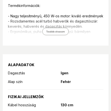
Termékinformációk:
- Nagy teljesítményű, 450 W-os motor: kiváló eredmények
- Rozsdamentes acél turbó habverők és dagasztószár:
keverés, habverés és dagasztás könnyedén.
- Ergonómikus, puha tapintású fogantyú: bármilyen
Tovább olvasom
kézhez tökéletesen illeszkedik a kényelmes és
biztonságos keverés érdekében.
- 4 sebesség plusz turbófunkció: pontos
sebességszabályozás bármilyen recepthez.
- Pillanatkapcsoló
- Kioldógomb: egy gombnyomással kioldhatók a
ALAPADATOK
keverőszárak
Dagasztás
Igen
- 2 nagy hatékonyságú turbo keverőbetét az optimális
hab- és keverési eredményhez
Alap szín
Fehér
- 2 stabil dagasztóbetét
- Kábelfeltekerési lehetőség
- Csatlakoztatható botmixer feltét
FIZIKAI JELLEMZŐK
Kábel hosszúság
130 cm