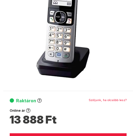
Raktáron
Szóljunk, ha olcsóbb lesz?
Online ár
13 888
Ft