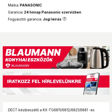
MPL Posta csomagautomata
990 Ft
Márka:
PANASONIC
Garancia:
24 hónap Panasonic szervizben
Fogyasztói garancia:
Jogi leírás
DECT kézibeszélő a KX-TG6811/6812/6821/6881 -es