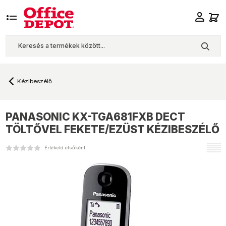
Kézibeszélő
PANASONIC
KX-TGA681FXB DECT
TÖLTŐVEL FEKETE/EZÜST KÉZIBESZÉLŐ
Értékeld elsőként