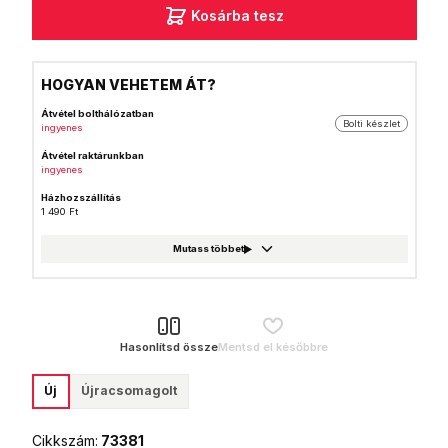
Kosárba tesz
HOGYAN VEHETEM ÁT?
Átvétel bolthálózatban
Bolti készlet
ingyenes
Átvétel raktárunkban
ingyenes
Házhozszállítás
1 490 Ft
GLS csomagautomata
999 Ft
Foxpost
999 Ft
GLS csomagpont
999 Ft
Hasonlítsd össze
Mentsd el későbbre
MPL Posta házhozszállítás
1 990 Ft
Új
Újracsomagolt
MPL Posta (Postán maradó)
990 Ft
Cikkszám:
73381