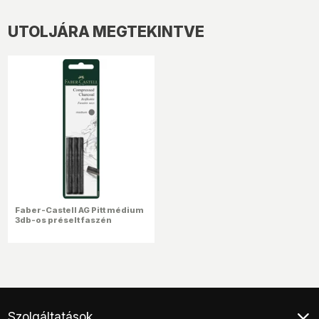
UTOLJÁRA MEGTEKINTVE
Faber-Castell AG Pitt médium
3db-os préselt faszén
Szolgáltatások