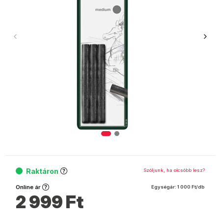
Raktáron
Szóljunk, ha olcsóbb lesz?
Online ár
Egységár:
1 000 Ft/db
2 999
Ft