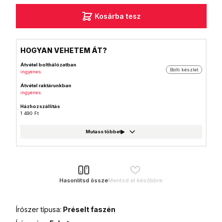
Kosárba tesz
HOGYAN VEHETEM ÁT?
Átvétel bolthálózatban
Bolti készlet
ingyenes
Átvétel raktárunkban
ingyenes
Házhozszállítás
1 490 Ft
GLS csomagautomata
999 Ft
Foxpost
999 Ft
GLS csomagpont
999 Ft
Hasonlítsd össze
Mentsd el későbbre
MPL Posta házhozszállítás
1 990 Ft
Írószer típusa:
Préselt faszén
MPL Posta (Postán maradó)
990 Ft