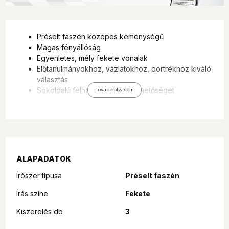
Préselt faszén közepes keménységű
Magas fényállóság
Egyenletes, mély fekete vonalak
Előtanulmányokhoz, vázlatokhoz, portrékhoz kiváló
választás
Sokoldalú felhasználásra ad lehetőséget
Tovább olvasom
ALAPADATOK
Írószer típusa
Préselt faszén
Írás színe
Fekete
Kiszerelés db
3