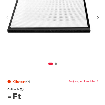
Kifutott
Szóljunk, ha olcsóbb lesz?
Online ár
-
Ft