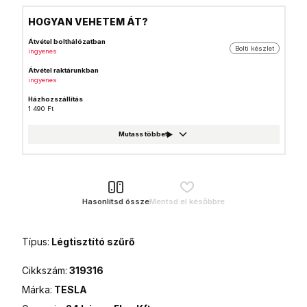
HOGYAN VEHETEM ÁT?
Átvétel bolthálózatban
Bolti készlet
ingyenes
Átvétel raktárunkban
ingyenes
Házhozszállítás
1 490 Ft
GLS csomagautomata
999 Ft
Foxpost
999 Ft
GLS csomagpont
999 Ft
Hasonlítsd össze
Mentsd el későbbre
MPL Posta házhozszállítás
1 990 Ft
Típus:
Légtisztító szűrő
MPL Posta (Postán maradó)
990 Ft
Cikkszám:
319316
MPL Posta csomagautomata
990 Ft
Márka:
TESLA