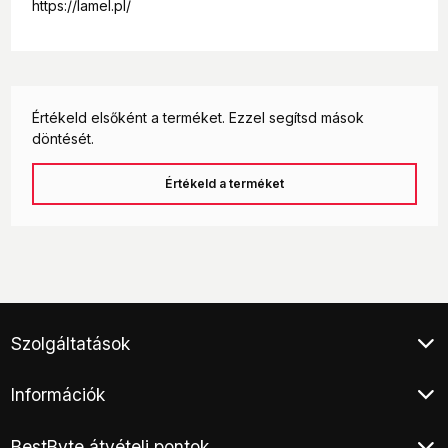
https://lamel.pl/
Értékeld elsőként a terméket. Ezzel segítsd mások
döntését.
Értékeld a terméket
Szolgáltatások
Ügyfélszolgálat
Információk
Klíma értékesítés
Végleges adattörlés
Általános Szerződési Feltételek
Áruhitel
BestByte átvételi pontok
Adatkezelési tájékoztató