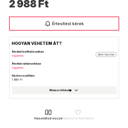
2 988
Ft
Értesítést kérek
HOGYAN VEHETEM ÁT?
Átvétel bolthálózatban
Bolti készlet
ingyenes
Átvétel raktárunkban
ingyenes
Házhozszállítás
1 490 Ft
GLS csomagautomata
999 Ft
Foxpost
999 Ft
GLS csomagpont
999 Ft
Hasonlítsd össze
Mentsd el későbbre
MPL Posta házhozszállítás
1 990 Ft