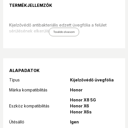
TERMÉKJELLEMZŐK
Kijelzővédő antibakteriális edzett üvegfólia a felület
sérülésének elkerülésére.
Tovább olvasom
Márka: MSP
Modell: MS215121
Kompatibilis eszköz: Honor X8 5G / X6 4G / X6S
Leírás: Kijelzővédő edzett üvegfólia
ALAPADATOK
Mennyiség: 1 db
Típus
Kijelzővédő üvegfólia
Márka kompatibilitás
Honor
Honor X8 5G
Eszköz kompatibilitás
Honor X6
Honor X6s
Ütésálló
Igen