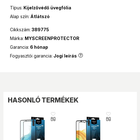
Típus:
Kijelzővédő üvegfólia
MPL Posta (Postán maradó)
990 Ft
Alap szín:
Átlátszó
MPL Posta csomagautomata
990 Ft
Cikkszám:
389775
Márka:
MYSCREENPROTECTOR
Garancia:
6 hónap
Fogyasztói garancia:
Jogi leírás
HASONLÓ TERMÉKEK
like_16
like_16