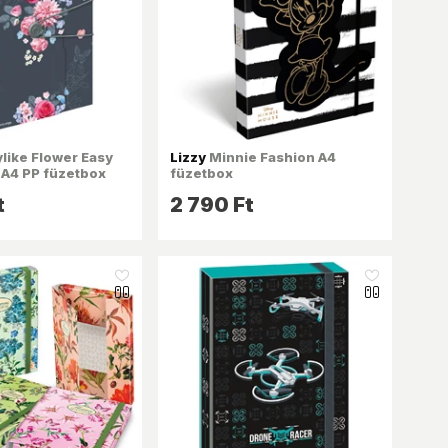
like Flower Easy
Lizzy
Minnie Fashion A4
 A4 PP füzetbox
füzetbox
t
2 790 Ft
like_16
like_16