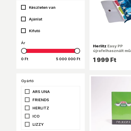
Készleten van
Ajánlat
Kifutó
Ár
Herlitz
Easy PP
újrafelhasznált m
füzetbox
0 Ft
5 000 000 Ft
1 999 Ft
Gyártó
ARS UNA
FRIENDS
HERLITZ
ICO
LIZZY