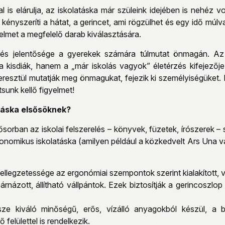
l is elárulja, az iskolatáska már szüleink idejében is nehéz v
a kényszeríti a hátat, a gerincet, ami rögzülhet és egy idő mú
yelmet a megfelelő darab kiválasztására.
relés jelentősége a gyerekek számára túlmutat önmagán. A
a a kisdiák, hanem a „már iskolás vagyok” életérzés kifejezőj
keresztül mutatják meg önmagukat, fejezik ki személyiségüket
tsunk kellő figyelmet!
atáska elsősöknek?
sorban az iskolai felszerelés – könyvek, füzetek, írószerek – s
nomikus iskolatáska (amilyen például a közkedvelt Ars Una vag
ellegzetessége az ergonómiai szempontok szerint kialakított, v
árnázott, állítható vállpántok. Ezek biztosítják a gerincoszlo
ze kiváló minőségű, erős, vízálló anyagokból készül, a 
 felülettel is rendelkezik.