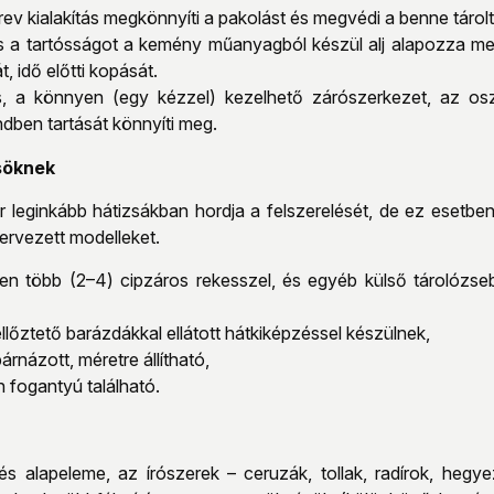
rev kialakítás megkönnyíti a pakolást és megvédi a benne tárolt
 és a tartósságot a kemény műanyagból készül alj alapozza me
, idő előtti kopását.
s, a könnyen (egy kézzel) kezelhető zárószerkezet, az os
ndben tartását könnyíti meg.
söknek
 leginkább hátizsákban hordja a felszerelését, de ez esetben
tervezett modelleket.
en több (2–4) cipzáros rekesszel, és egyéb külső tárolózsebe
llőztető barázdákkal ellátott hátkiképzéssel készülnek,
párnázott, méretre állítható,
 fogantyú található.
lés alapeleme, az írószerek – ceruzák, tollak, radírok, hegy