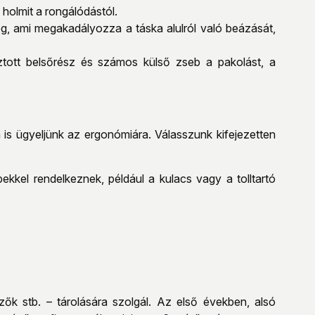
 holmit a rongálódástól.
g, ami megakadályozza a táska alulról való beázását,
ztott belsőrész és számos külső zseb a pakolást, a
 is ügyeljünk az ergonómiára. Válasszunk kifejezetten
kkel rendelkeznek, például a kulacs vagy a tolltartó
ezők stb. – tárolására szolgál. Az első években, alsó