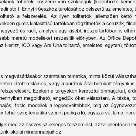
keknek többféle írószerre van szükségük (különböző kemény
 radír stb.). Ennyi íróeszköz tárolásához célszerű az emeletes, t
olható a felszerelés. Az ilyen tolltartók jellemzően kettő 
ekben gumis kialakítású tartókban rögzíthetők a ceruzák, filc
 hegyező és radír, amelyek egy kisebb írószertartóban is elfér
kisebb méretű modelleket részesítik előnyben. Az Office Depo
z Herlitz, ICO vagy Ars Una tolltartó, emeletes, egyterű, töltö
lés megvásárlásakor számtalan tematika, minta közül választha
erneten látott reklámok, vagy a barátok által birtokolt tárgya
i felszerelésért. Ezeken a tárgyakon keresztül önmagukat, ér
amennyiben megoldható, engedjük őket választani. A táska, to
hajós, focis modellek a legkedveltebbek, míg az úgynevezett 
y fehér szín; tematika szerint pedig a ló, egyszarvú, láma, her
juk meg az összes szükséges felszerelést, azzal jelentősen ler
ünk iskolai mindennapjaihoz.