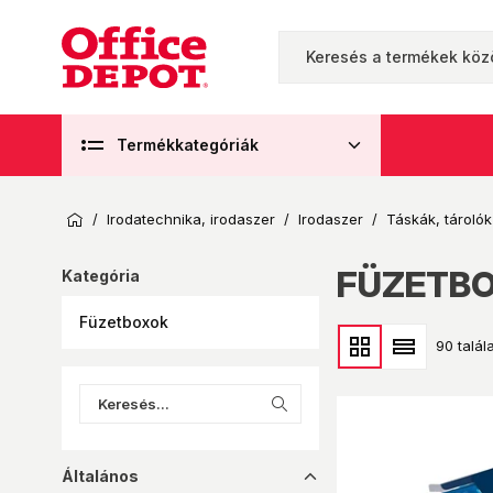
Termékkategóriák
/
Irodatechnika, irodaszer
/
Irodaszer
/
Táskák, tárolók
FÜZETB
Kategória
Füzetboxok
90 talála
Általános
dropup_16