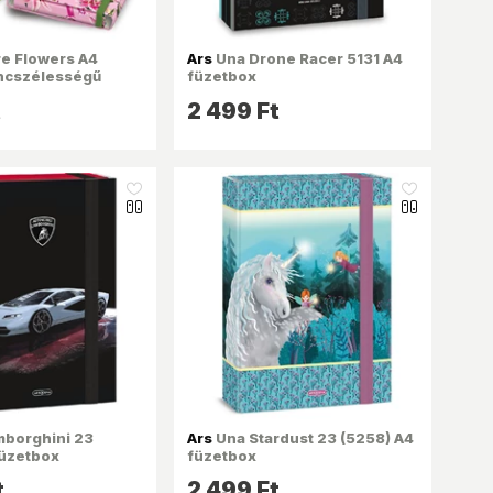
e Flowers A4
Ars
Una Drone Racer 5131 A4
ncszélességű
füzetbox
t
2 499 Ft
like_16
like_16
borghini 23
Ars
Una Stardust 23 (5258) A4
füzetbox
füzetbox
t
2 499 Ft