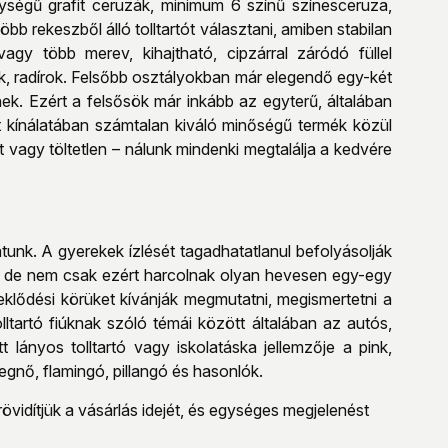
ségű grafit ceruzák, minimum 6 színű színesceruza,
öbb rekeszből álló tolltartót választani, amiben stabilan
vagy több merev, kihajtható, cipzárral záródó füllel
ek, radírok. Felsőbb osztályokban már elegendő egy-két
nek. Ezért a felsősök már inkább az egyterű, általában
t kínálatában számtalan kiváló minőségű termék közül
tt vagy töltetlen – nálunk mindenki megtalálja a kedvére
tunk. A gyerekek ízlését tagadhatatlanul befolyásolják
k is, de nem csak ezért harcolnak olyan hevesen egy-egy
deklődési körüket kívánják megmutatni, megismertetni a
lltartó fiúknak szóló témái között általában az autós,
lányos tolltartó vagy iskolatáska jellemzője a pink,
cegnő, flamingó, pillangó és hasonlók.
övidítjük a vásárlás idejét, és egységes megjelenést