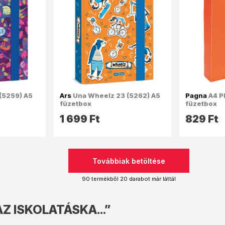
(5259) A5
Ars
Una Wheelz 23 (5262) A5
Pagna
A4 PP
füzetbox
füzetbox
1 699 Ft
829 Ft
Továbbiak betöltése
90 termékből 20 darabot már láttál
Z ISKOLATÁSKA...”