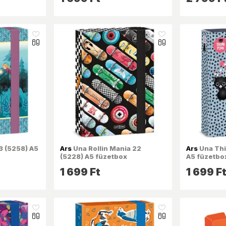
like_16
like_16
3 (5258) A5
Ars
Una Rollin Mania 22
Ars
Una Thi
(5228) A5 füzetbox
A5 füzetbo
1 699 Ft
1 699 F
like_16
like_16