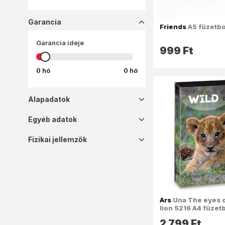
NEBULO
PAGNA
Garancia
dropup_16
Friends
A5 füzetb
PIGNA
Garancia ideje
999 Ft
0 hó
0 hó
Alapadatok
dropdown_16
Egyéb adatok
dropdown_16
Fizikai jellemzők
dropdown_16
Ars
Una The eyes o
lion 5216 A4 füzet
2 799 Ft