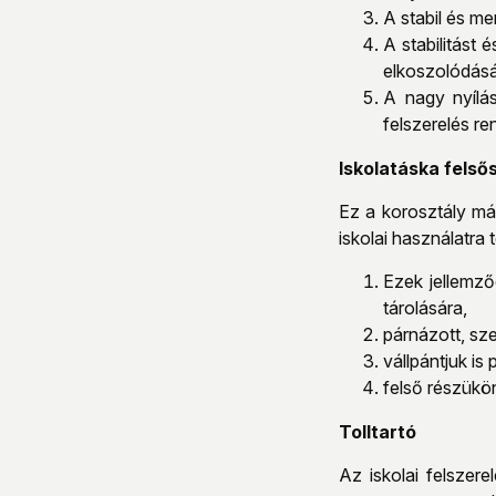
A stabil és me
A stabilitást
elkoszolódását
A nagy nyílá
felszerelés re
Iskolatáska felső
Ez a korosztály már
iskolai használatra 
Ezek jellemző
tárolására,
párnázott, sze
vállpántjuk is 
felső részükön
Tolltartó
Az iskolai felszere