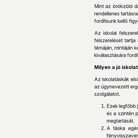
Mint az örökzöld da
rendellenes tartásr
fordítsunk kellő fig
Az iskolai felsze
felszerelését tartj
témáján, mintáján 
kiválasztására fordí
Milyen a jó iskol
Az iskolatáskák első
az úgynevezett ergo
szolgálatot.
Ezek legfőbb j
és a szintén p
megtartását.
A táska egés
fényvisszaverő