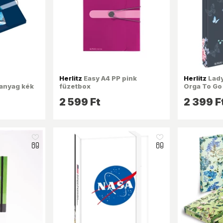
Herlitz
Easy A4 PP pink
Herlitz
Lady
űanyag kék
füzetbox
Orga To Go
2 599 Ft
2 399 F
like_16
like_16