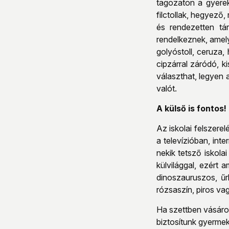
tagozaton a gyere
filctollak, hegyező,
és rendezetten tár
rendelkeznek, amely
golyóstoll, ceruza,
cipzárral záródó, 
választhat, legyen a
valót.
A külső is fontos!
Az iskolai felszere
a televízióban, int
nekik tetsző iskola
külvilággal, ezért 
dinoszauruszos, űr
rózsaszín, piros vag
Ha szettben vásárol
biztosítunk gyermek