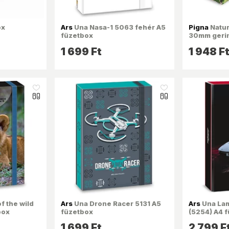
ox
Ars
Una Nasa-1 5063 fehér A5
Pigna
Natur
füzetbox
30mm geri
füzetbox
1 699 Ft
1 948 F
like_16
like_16
f the wild
Ars
Una Drone Racer 5131 A5
Ars
Una Lam
box
füzetbox
(5254) A4 
1 699 Ft
2 799 F