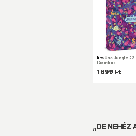
Ars
Una Jungle 23 
füzetbox
1 699 Ft
„DE NEHÉZ A