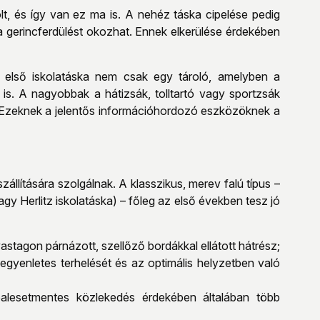
olt, és így van ez ma is. A nehéz táska cipelése pedig
lva gerincferdülést okozhat. Ennek elkerülése érdekében
z első iskolatáska nem csak egy tároló, amelyben a
e is. A nagyobbak a hátizsák, tolltartó vagy sportzsák
. Ezeknek a jelentős információhordozó eszközöknek a
zállítására szolgálnak. A klasszikus, merev falú típus –
y Herlitz iskolatáska) – főleg az első években tesz jó
astagon párnázott, szellőző bordákkal ellátott hátrész;
p egyenletes terhelését és az optimális helyzetben való
balesetmentes közlekedés érdekében általában több