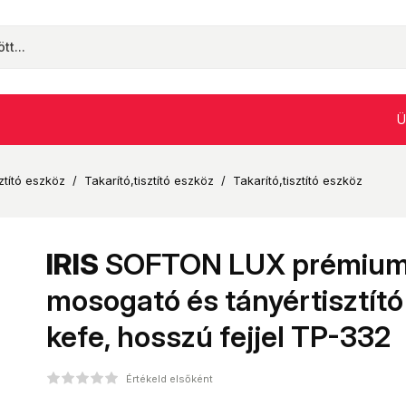
Ü
ztító eszköz
/
Takarító,tisztító eszköz
/
Takarító,tisztító eszköz
IRIS
SOFTON LUX prémiu
mosogató és tányértisztító
kefe, hosszú fejjel TP-332
Értékeld elsőként