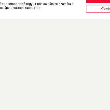
és kellemesebbé tegyük felhasználóink számára a
i tájékoztatóért kattints
ide
.
Kötel
BestByte átvételi pontok
eltételek
Budapest XIII. - Frangepán
utca
tó
Budapest XV. - Harsányi utca
információ
tel