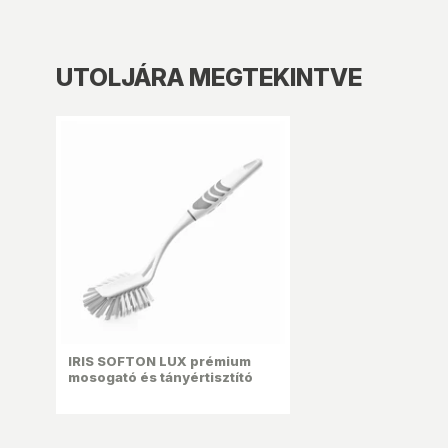
UTOLJÁRA MEGTEKINTVE
IRIS SOFTON LUX prémium
mosogató és tányértisztító
kefe, hosszú fejjel TP-332