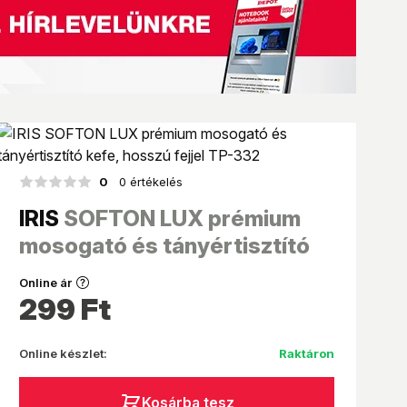
MPL Posta (Postán maradó)
990 Ft
MPL Posta csomagautomata
990 Ft
0
0 értékelés
IRIS
SOFTON LUX prémium
mosogató és tányértisztító
kefe, hosszú fejjel TP-332
Online ár
299
Ft
Online készlet:
Raktáron
Kosárba tesz