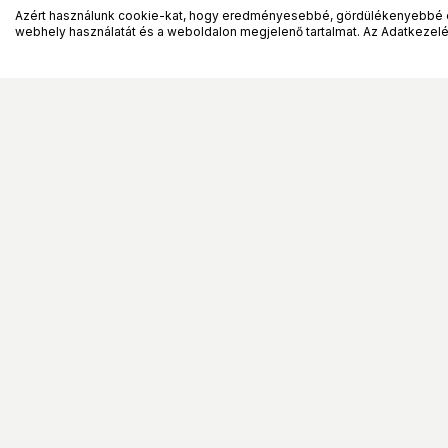
Azért használunk cookie-kat, hogy eredményesebbé, gördülékenyebbé 
webhely használatát és a weboldalon megjelenő tartalmat. Az Adatkezelés
Leírás
Adatok
Értékelés
Szolgáltatások
Információk
Ügyfélszolgálat
Általános Szerződési F
Klíma értékesítés
Adatkezelési tájékozta
Végleges adattörlés
Fizetési és szállítási 
Áruhitel
Kárügyintézés, áruátvé
E-hulladék átvétel
Márkaszervizek
Elem és akkumulátor hulladék
Termék visszaküldés
átvétel
Online vitarendezés
Hírlevél
Fogyasztói elállás