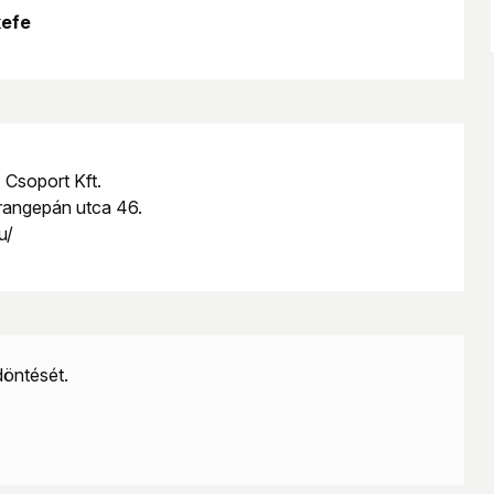
inden olyan felülethez, ahol fontos a kíméletes,
efe
 Csoport Kft.
rangepán utca 46.
u/
döntését.