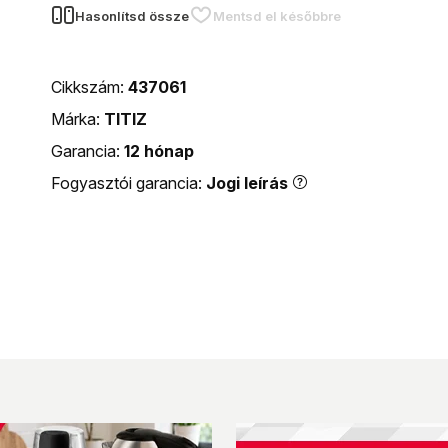
Hasonlítsd össze
Mentsd el későbbre
Cikkszám:
437061
Márka:
TITIZ
Garancia:
12 hónap
Fogyasztói garancia:
Jogi leírás