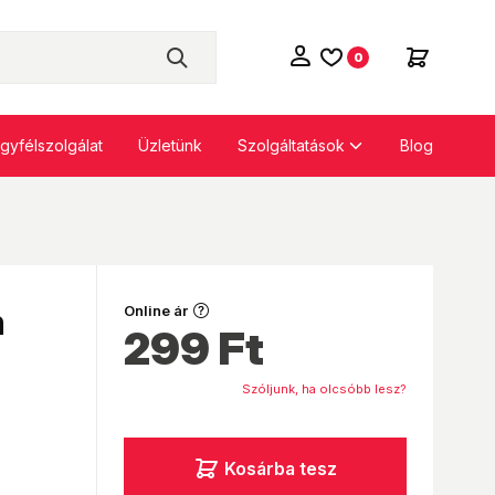
0
Szolgáltatások
gyfélszolgálat
Üzletünk
Blog
m
Online ár
299
Ft
Szóljunk, ha olcsóbb lesz?
Kosárba tesz