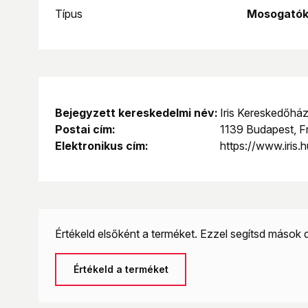
porcelánedényekhez, serpenyőkhöz, bögrékhez és m
Típus
Mosogatók
mégis hatékony tisztítás.
Bejegyzett kereskedelmi név:
Iris Kereskedőház
Postai cím:
1139 Budapest, F
Elektronikus cím:
https://www.iris.h
Értékeld elsőként a terméket. Ezzel segítsd mások 
Értékeld a terméket