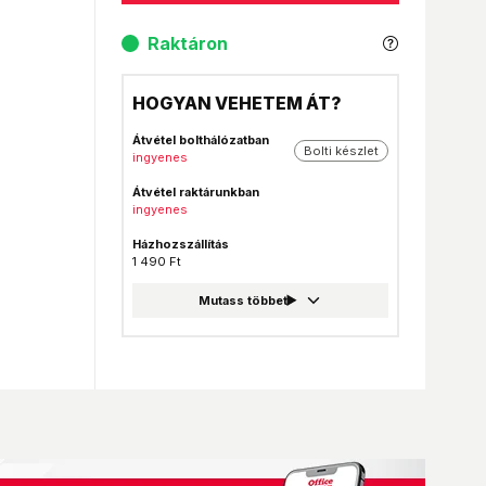
Raktáron
HOGYAN VEHETEM ÁT?
Átvétel bolthálózatban
Bolti készlet
ingyenes
Átvétel raktárunkban
ingyenes
Házhozszállítás
1 490 Ft
GLS csomagautomata
999 Ft
Foxpost
999 Ft
GLS csomagpont
999 Ft
MPL Posta házhozszállítás
1 990 Ft