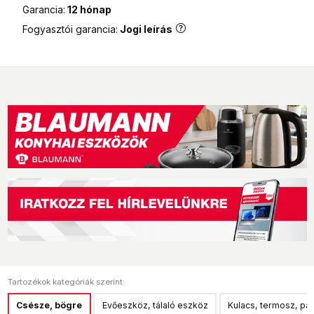
MPL Posta csomagautomata
Garancia:
12 hónap
990 Ft
Fogyasztói garancia:
Jogi leírás
Tartozékok kategóriák szerint:
Csésze, bögre
Evőeszköz, tálaló eszköz
Kulacs, termosz, pa