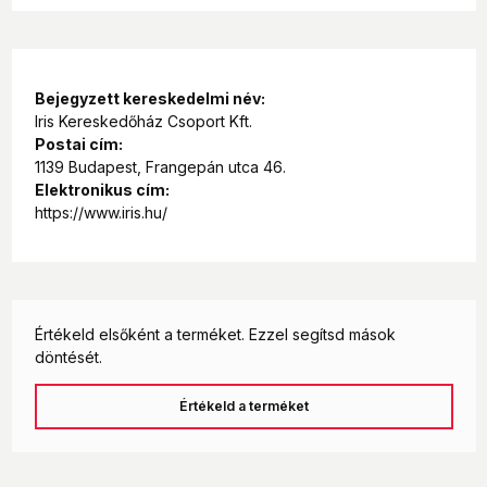
Ideális méret mindennapi használatra
Tartós kivitel, hosszú élettartam
Remek választás otthonra, óvodába vagy akár
kirándulásokhoz
Bejegyzett kereskedelmi név:
Iris Kereskedőház Csoport Kft.
Használat és tisztítás
Postai cím:
1139 Budapest, Frangepán utca 46.
A pohár mindennapos használatra készült, tisztítása
Elektronikus cím:
egyszerű. A minta tartósságának megőrzése érdekében
https://www.iris.hu/
kézi mosás ajánlott.
Ajánljuk
Gyermekek számára
Unikornis rajongóknak
Értékeld elsőként a terméket. Ezzel segítsd mások
Ajándékötletként születésnapra vagy más alkalomra
döntését.
Értékeld a terméket