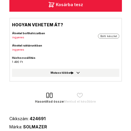
Kosárba tesz
HOGYAN VEHETEM ÁT?
Átvétel bolthálózatban
Bolti készlet
ingyenes
Átvétel raktárunkban
ingyenes
Házhozszállítás
1 490 Ft
GLS csomagautomata
999 Ft
Foxpost
999 Ft
GLS csomagpont
999 Ft
Hasonlítsd össze
Mentsd el későbbre
MPL Posta házhozszállítás
1 990 Ft
Cikkszám:
424691
MPL Posta (Postán maradó)
990 Ft
Márka:
SOLMAZER