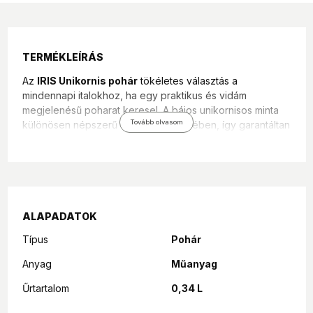
TERMÉKLEÍRÁS
Az
IRIS Unikornis pohár
tökéletes választás a
mindennapi italokhoz, ha egy praktikus és vidám
megjelenésű poharat keresel. A bájos unikornisos minta
Tovább olvasom
különösen népszerű a gyerekek körében, így garantáltan
feldobja az étkezéseket és az italozást.
Főbb jellemzők
Űrtartalom:
340 ml
Minta:
Színes unikornis design
ALAPADATOK
Cikkszám:
161910-003
Felhasználás:
víz, üdítő, gyümölcslé és egyéb
Típus
Pohár
hideg italok
Kialakítás:
könnyen megfogható, stabil forma
Anyag
Műanyag
Előnyök
Űrtartalom
0,34 L
Vidám, gyerekbarát megjelenés