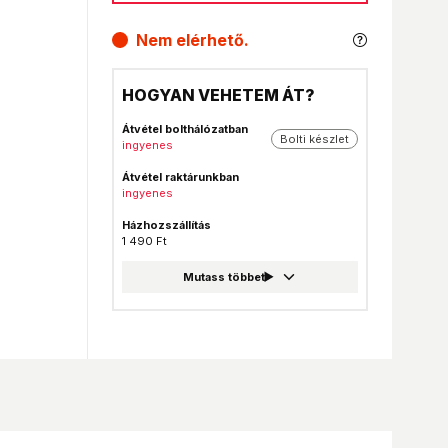
Nem elérhető.
HOGYAN VEHETEM ÁT?
Átvétel bolthálózatban
Bolti készlet
ingyenes
Átvétel raktárunkban
ingyenes
Házhozszállítás
1 490 Ft
GLS csomagautomata
999 Ft
Foxpost
999 Ft
GLS csomagpont
999 Ft
MPL Posta házhozszállítás
1 990 Ft