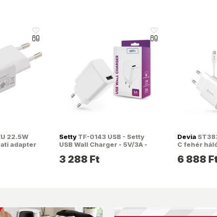
like_16
like_16
U 22.5W
Setty
TF-0143 USB - Setty
Devia
ST383
ati adapter
USB Wall Charger - 5V/3A -
C fehér hál
fehér hálózati töltő adapter
Type-C tölt
3 288 Ft
6 888 F