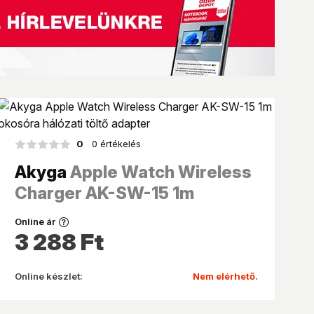
0
0 értékelés
Akyga
Apple Watch Wireless
Charger AK-SW-15 1m
okosóra hálózati töltő
Online ár
adapter
3 288
Ft
Online készlet:
Nem elérhető.