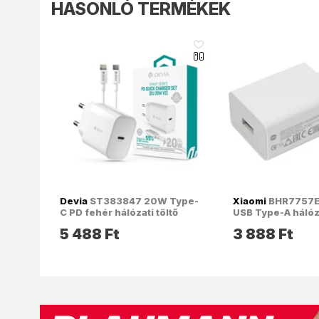
HASONLÓ TERMÉKEK
like_16
Devia
ST383847 20W Type-
Xiaomi
BHR7757E
C PD fehér hálózati töltő
USB Type-A hálóz
adapter + 1m Type-C -
5 488 Ft
3 888 Ft
Lightning kábel