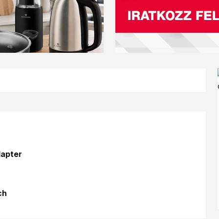
dapter
ch