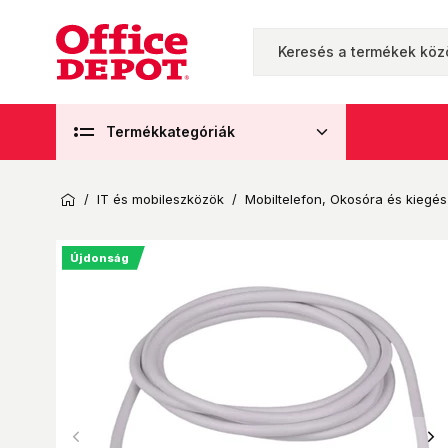
Termékkategóriák
/
IT és mobileszközök
/
Mobiltelefon, Okosóra és kiegész
Újdonság