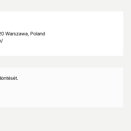
-120 Warszawa, Poland
m/
döntését.