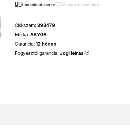
Hasonlítsd össze
Mentsd el későbbre
Cikkszám:
393479
Márka:
AKYGA
Garancia:
12 hónap
Fogyasztói garancia:
Jogi leírás