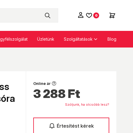
0
Szolgáltatások
gyfélszolgálat
Üzletünk
Blog
ss
Online ár
3 288
Ft
sóra
Szóljunk, ha olcsóbb lesz?
Értesítést kérek