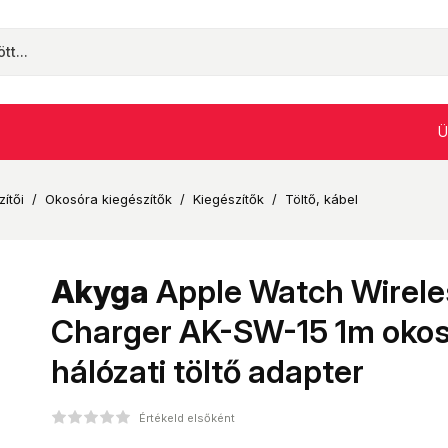
Ü
ítői
/
Okosóra kiegészítők
/
Kiegészítők
/
Töltő, kábel
Akyga
Apple Watch Wirele
Charger AK-SW-15 1m oko
hálózati töltő adapter
Értékeld elsőként