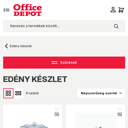
Edény készlet
Szűrések
EDÉNY KÉSZLET
9 találat
like_16
like_16