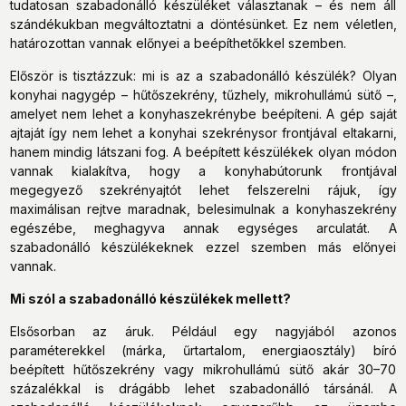
tudatosan szabadonálló készüléket választanak – és nem áll
szándékukban megváltoztatni a döntésünket. Ez nem véletlen,
határozottan vannak előnyei a beépíthetőkkel szemben.
Először is tisztázzuk: mi is az a szabadonálló készülék? Olyan
konyhai nagygép – hűtőszekrény, tűzhely, mikrohullámú sütő –,
amelyet nem lehet a konyhaszekrénybe beépíteni. A gép saját
ajtaját így nem lehet a konyhai szekrénysor frontjával eltakarni,
hanem mindig látszani fog. A beépített készülékek olyan módon
vannak kialakítva, hogy a konyhabútorunk frontjával
megegyező szekrényajtót lehet felszerelni rájuk, így
maximálisan rejtve maradnak, belesimulnak a konyhaszekrény
egészébe, meghagyva annak egységes arculatát. A
szabadonálló készülékeknek ezzel szemben más előnyei
vannak.
Mi szól a szabadonálló készülékek mellett?
Elsősorban az áruk. Például egy nagyjából azonos
paraméterekkel (márka, űrtartalom, energiaosztály) bíró
beépített hűtőszekrény vagy mikrohullámú sütő akár 30–70
százalékkal is drágább lehet szabadonálló társánál. A