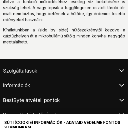
illetve a funkció működéséhez esetleg víz bekötésére is
szükség lehet. A nagy tepsik a függőlegesen osztott tároló tér
miatt nem biztos, hogy beférnek a hűtőbe, így érdemes kisebb
edényeket használni.
Kínálatunkban a (side by side) hűtőszekrénytől kezdve a
gáztűzhelyen át a mikrohullámú sütőig minden konyhai nagygép
megtalálható.
Szolgáltatások
Ügyfélszolgálat
Információk
Klíma értékesítés
Végleges adattörlés
Általános Szerződési Feltételek
Áruhitel
BestByte átvételi pontok
Adatkezelési tájékoztató
E-hulladék átvétel
Fizetési és szállítási információ
Budapest XIII. - Frangepán utca
Elem és akkumulátor hulladék átvétel
Kárügyintézés, áruátvétel
Központi elérhetőségek
Budapest XV. - Harsányi utca
Hírlevél
Márkaszervizek
Fogyasztói elállás
SÜTI (COOKIE) INFORMÁCIÓK - ADATAID VÉDELME FONTOS
Telefon:
+36
1 / 44 33 999
Termék visszaküldés
SZÁMUNKRA!