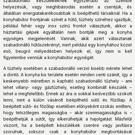
szabadonálló készülékeknek egyszerűbb az üzembe
helyezésük, vagy meghibásodás esetén a cseréjük, és
általában energiatakarékosabbak is beépíthető társaiknál. Ha a
konyhabútor frontjának színét a hűtő, tűzhely színéhez igazítjuk,
például fehér vagy inox színű frontot választunk, akkor a
háztartási gépek egyáltalán nem bontják meg a konyha
egységes megjelenését. Vannak, akik azért választanak
szabadonálló hűtőszekrényt, mert például egy konyhához közel
eső, beugró mélyedésben helyezik el, így nem is kell
figyelembe venniük a konyhabútor egységét.
A tűzhely esetében a szabadonálló verzió kisebb mérete lehet
a döntő. A konyha kis területe esetén minden centi számít, így a
keskenyebb méretben is kapható szabadonálló tűzhely – ami
lehet villany- vagy gáztűzhely, esetleg kombinált készülék –
lehet a megfelelőbb. Ennek az ára is sokkal kedvezőbb szokott
lenni, mint a külön vásárolt beépíthető sütő és főzőlap. A
beépített sütő- és főzőlap esetében előnyeként szokás említeni,
hogy tetszőleges magasságba – akár szemmagasságba is –
beépíthetjük a sütőt, így elkerülhetjük a hajolgatást. Másfelől
viszont, ha a beépített készülékek cserére vagy javításra
szorulnak, sokszor csak a konyhabútor megbontásával