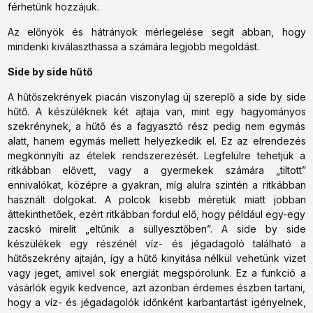
férhetünk hozzájuk.
Az előnyök és hátrányok mérlegelése segít abban, hogy
mindenki kiválaszthassa a számára legjobb megoldást.
Side by side hűtő
A hűtőszekrények piacán viszonylag új szereplő a side by side
hűtő. A készüléknek két ajtaja van, mint egy hagyományos
szekrénynek, a hűtő és a fagyasztó rész pedig nem egymás
alatt, hanem egymás mellett helyezkedik el. Ez az elrendezés
megkönnyíti az ételek rendszerezését. Legfelülre tehetjük a
ritkábban elővett, vagy a gyermekek számára „tiltott”
ennivalókat, középre a gyakran, míg alulra szintén a ritkábban
használt dolgokat. A polcok kisebb méretük miatt jobban
áttekinthetőek, ezért ritkábban fordul elő, hogy például egy-egy
zacskó mirelit „eltűnik a süllyesztőben”. A side by side
készülékek egy részénél víz- és jégadagoló található a
hűtőszekrény ajtaján, így a hűtő kinyitása nélkül vehetünk vizet
vagy jeget, amivel sok energiát megspórolunk. Ez a funkció a
vásárlók egyik kedvence, azt azonban érdemes észben tartani,
hogy a víz- és jégadagolók időnként karbantartást igényelnek,