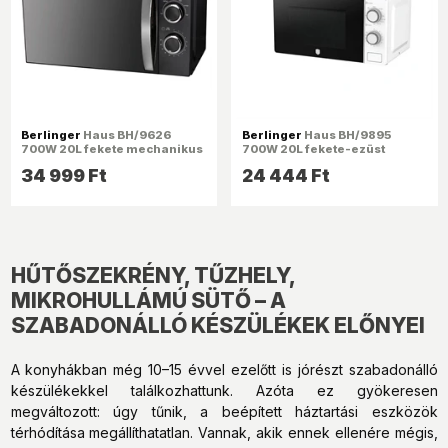
Berlinger
Haus BH/9626
Berlinger
Haus BH/9895
700W 20L fekete mechanikus
700W 20L fekete-ezüst
mikrohullámú sütő
mechanikus, grill funkció,
34 999 Ft
24 444 Ft
mikrohullámú sütő
HŰTŐSZEKRÉNY, TŰZHELY,
MIKROHULLÁMÚ SÜTŐ – A
SZABADONÁLLÓ KÉSZÜLÉKEK ELŐNYEI
A konyhákban még 10–15 évvel ezelőtt is jórészt szabadonálló
készülékekkel találkozhattunk. Azóta ez gyökeresen
megváltozott: úgy tűnik, a beépített háztartási eszközök
térhódítása megállíthatatlan. Vannak, akik ennek ellenére mégis,