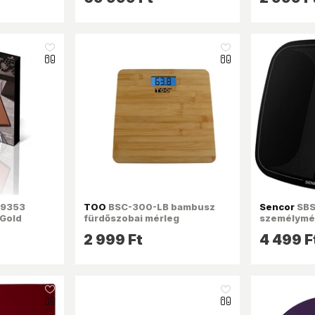
like_16
like_16
/9353
TOO
BSC-300-LB bambusz
Sencor
SBS
 Gold
fürdőszobai mérleg
személymé
acitású
2 999 Ft
4 499 F
lymérleg
like_16
like_16