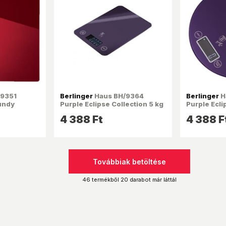
9351
Berlinger
Haus BH/9364
Berlinger
H
undy
Purple Eclipse Collection 5 kg
Purple Ecli
50 kg
kapacitású, lila konyhai
kapacitású,
4 388 Ft
4 388 F
lymérleg
mérleg
mérleg
Továbbiak betöltése
46 termékből 20 darabot már láttál