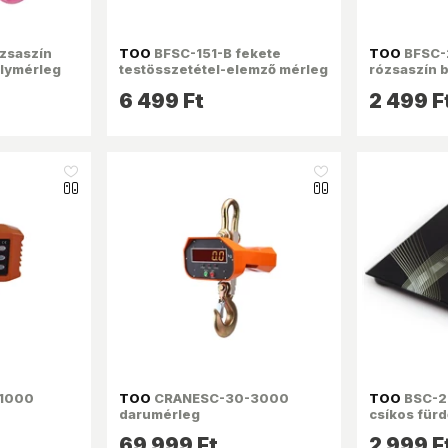
zsaszín
TOO
BFSC-151-B fekete
TOO
BFSC-
lymérleg
testösszetétel-elemző mérleg
rózsaszín 
testösszet
6 499 Ft
2 499 F
like_16
like_16
1000
TOO
CRANESC-30-3000
TOO
BSC-21
darumérleg
csíkos für
69 999 Ft
2 999 F