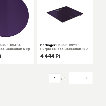
aus BH/9434
Berlinger
Haus BH/9225
pse Collection 5 kg
Purple Eclipse Collection 150
 lila konyhai
kg kapacitású, lila
t
4 444 Ft
személymérleg
/ 3