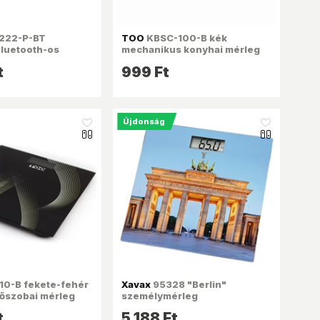
222-P-BT
TOO
KBSC-100-B kék
bluetooth-os
mechanikus konyhai mérleg
étel-elemző mérleg
t
999 Ft
Újdonság
like_16
like_16
0-B fekete-fehér
Xavax
95328 "Berlin"
dőszobai mérleg
személymérleg
t
5 188 Ft