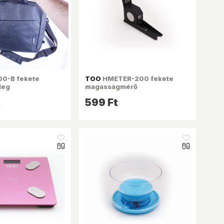
00-B fekete
TOO
HMETER-200 fekete
leg
magasságmérő
t
599 Ft
like_16
like_16