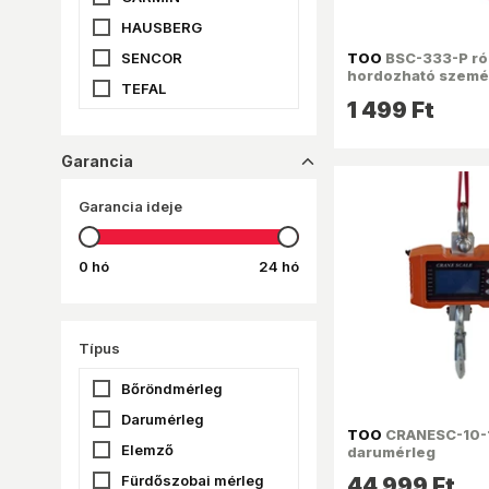
HAUSBERG
SENCOR
TOO
BSC-333-P ró
hordozható szemé
TEFAL
1 499 Ft
TERRAILLON
TOO
Garancia
dropup_16
WITHINGS
Garancia ideje
XAVAX
XIAOMI
0 hó
24 hó
Típus
Bőröndmérleg
Darumérleg
TOO
CRANESC-10-
Elemző
darumérleg
Fürdőszobai mérleg
44 999 Ft