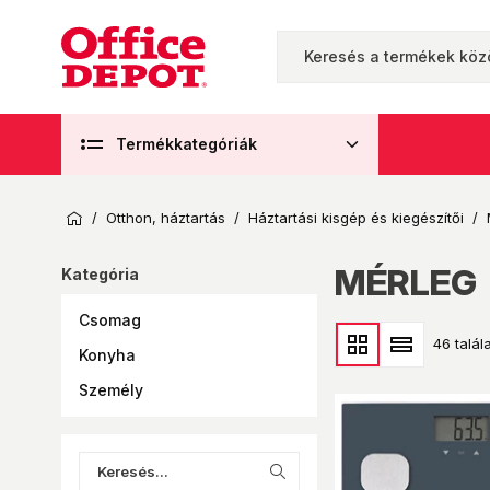
Termékkategóriák
/
Otthon, háztartás
/
Háztartási kisgép és kiegészítői
/
MÉRLEG
Kategória
Csomag
46 talála
Konyha
Személy