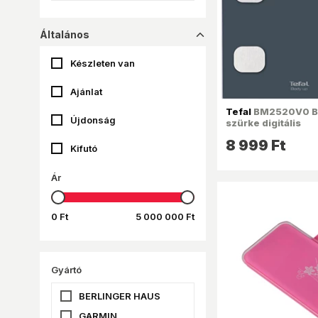
Általános
dropup_16
Készleten van
Ajánlat
Tefal
BM2520V0 B
Újdonság
szürke digitális
személymérleg
8 999 Ft
Kifutó
Ár
0 Ft
5 000 000 Ft
Gyártó
BERLINGER HAUS
GARMIN