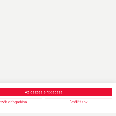
Az összes elfogadása
ezők elfogadása
Beállítások