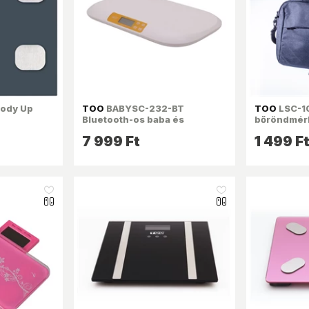
ody Up
TOO
BABYSC-232-BT
TOO
LSC-1
Bluetooth-os baba és
bőröndmér
gyerekmérleg
7 999 Ft
1 499 F
like_16
like_16