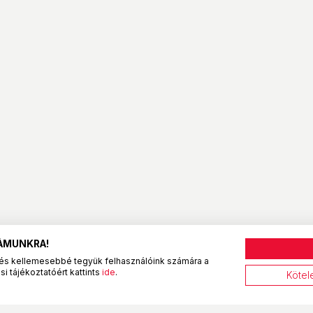
ZÁMUNKRA!
és kellemesebbé tegyük felhasználóink számára a
i tájékoztatóért kattints
ide
.
Kötel