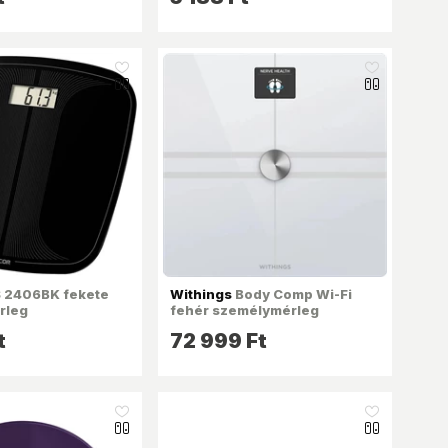
like_16
like_16
 2406BK fekete
Withings
Body Comp Wi-Fi
rleg
fehér személymérleg
t
72 999 Ft
like_16
like_16