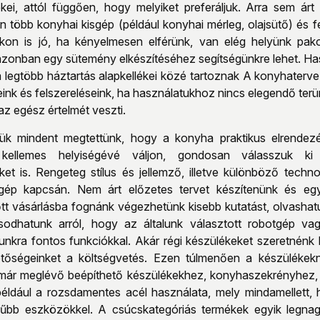
ékei, attól függően, hogy melyiket preferáljuk. Arra sem ár
n több konyhai kisgép (például konyhai mérleg, olajsütő) és f
kon is jó, ha kényelmesen elférünk, van elég helyünk pako
zonban egy sütemény elkészítéséhez segítségünkre lehet. Haso
 legtöbb háztartás alapkellékei közé tartoznak A konyhaterve
nk és felszereléseink, ha használatukhoz nincs elegendő terü
z egész értelmét veszti.
k mindent megtettünk, hogy a konyha praktikus elrendezés
 kellemes helyiségévé váljon, gondosan válasszuk k
ket is. Rengeteg stílus és jellemző, illetve különböző tec
sgép kapcsán. Nem árt előzetes tervet készítenünk és eg
őtt vásárlásba fognánk végezhetünk kisebb kutatást, olvasha
odhatunk arról, hogy az általunk választott robotgép va
nkra fontos funkciókkal. Akár régi készülékeket szeretnénk l
őségeinket a költségvetés. Ezen túlmenően a készülékeknek
 a már meglévő beépíthető készülékekhez, konyhaszekrényhe
ldául a rozsdamentes acél használata, mely mindamellett, ho
űbb eszközökkel. A csúcskategóriás termékek egyik legnag