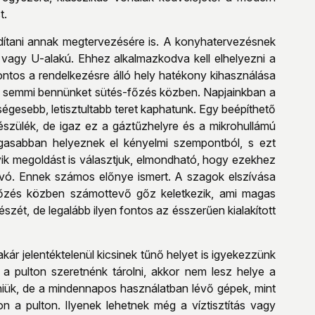
t.
ordítani annak megtervezésére is. A konyhatervezésnek
 vagy U-alakú. Ehhez alkalmazkodva kell elhelyezni a
ntos a rendelkezésre álló hely hatékony kihasználása
 semmi bennünket sütés-főzés közben. Napjainkban a
gesebb, letisztultabb teret kaphatunk. Egy beépíthető
észülék, de igaz ez a gáztűzhelyre és a mikrohullámú
agasabban helyeznek el kényelmi szempontból, s ezt
yik megoldást is választjuk, elmondható, hogy ezekhez
ívó. Ennek számos előnye ismert. A szagok elszívása
 főzés közben számottevő gőz keletkezik, ami magas
szét, de legalább ilyen fontos az ésszerűen kialakított
ár jelentéktelenül kicsinek tűnő helyet is igyekezzünk
 a pulton szeretnénk tárolni, akkor nem lesz helye a
iük, de a mindennapos használatban lévő gépek, mint
jon a pulton. Ilyenek lehetnek még a víztisztítás vagy