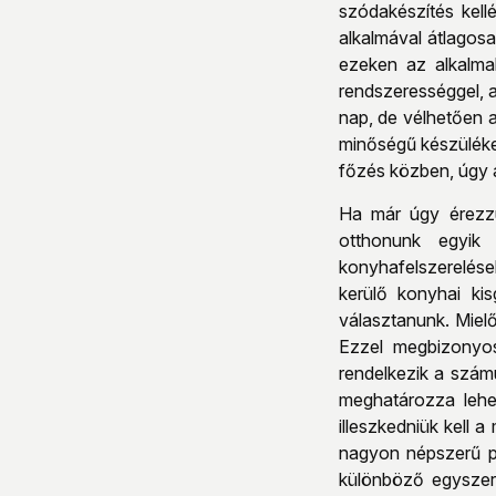
szódakészítés kell
alkalmával átlagosa
ezeken az alkalma
rendszerességgel, a
nap, de vélhetően a
minőségű készülékei
főzés közben, úgy a
Ha már úgy érezzü
otthonunk egyik
konyhafelszerelése
kerülő konyhai ki
választanunk. Miel
Ezzel megbizonyos
rendelkezik a számu
meghatározza lehet
illeszkedniük kell
nagyon népszerű pé
különböző egyszer