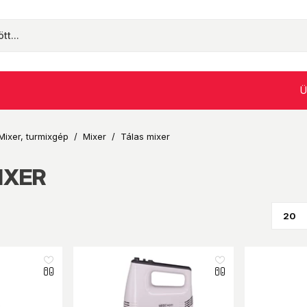
Ü
Mixer, turmixgép
/
Mixer
/
Tálas mixer
IXER
like_16
like_16