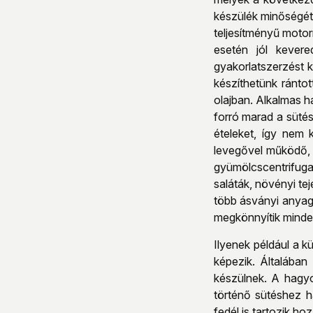
készülék minőségét
teljesítményű moto
esetén jól kevere
gyakorlatszerzést 
készíthetünk ránto
olajban. Alkalmas h
forró marad a sütés 
ételeket, így nem 
levegővel működő,
gyümölcscentrifuga
saláták, növényi tej
több ásványi anyago
megkönnyítik minden
Ilyenek például a 
képezik. Általában
készülnek. A hagyo
történő sütéshez h
fedél is tartozik h