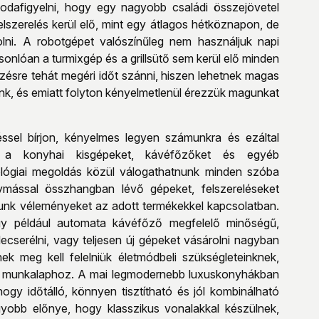
t odafigyelni, hogy egy nagyobb családi összejövetel
elszerelés kerül elő, mint egy átlagos hétköznapon, de
lni. A robotgépet valószínűleg nem használjuk napi
nlóan a turmixgép és a grillsütő sem kerül elő minden
zésre tehát megéri időt szánni, hiszen lehetnek magas
nk, és emiatt folyton kényelmetlenül érezzük magunkat
sel bírjon, kényelmes legyen számunkra és ezáltal
i a konyhai kisgépeket, kávéfőzőket és egyéb
hnológiai megoldás közül válogathatnunk minden szóba
ymással összhangban lévő gépeket, felszereléseket
tunk véleményeket az adott termékekkel kapcsolatban.
gy például automata kávéfőző megfelelő minőségű,
ecserélni, vagy teljesen új gépeket vásárolni nagyban
 meg kell felelniük életmódbeli szükségleteinknek,
z, munkalaphoz. A mai legmodernebb luxuskonyhákban
gy időtálló, könnyen tisztítható és jól kombinálható
yobb előnye, hogy klasszikus vonalakkal készülnek,