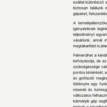
ezáltal különböző 
biztosan találunk
gépeket, felszerelé
A termékjellemzők
igényeinknek legin
teljesítményt egya
vásárlunk, annál 
megtakarítást is je
Felmerülhet a kér
befolyásolja, de a
szükségessége való
pontos kimérését, a
és gofrisütő megkö
többnyire egy fun
mixerek és turmixg
változatos felhasz
bármelyik gép segí
melyek a következő