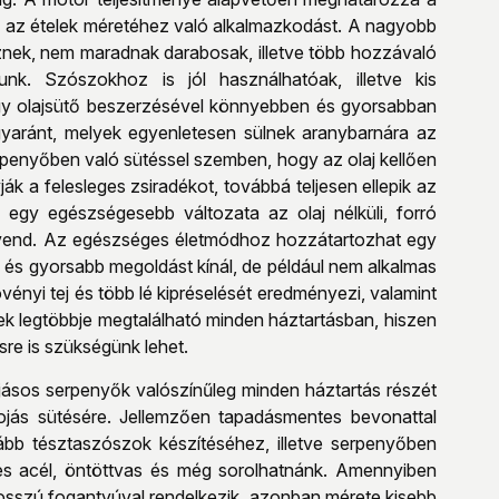
k az ételek méretéhez való alkalmazkodást. A nagyobb
znek, nem maradnak darabosak, illetve több hozzávaló
nk. Szószokhoz is jól használhatóak, illetve kis
 Egy olajsütő beszerzésével könnyebben és gyorsabban
 egyaránt, melyek egyenletesen sülnek aranybarnára az
erpenyőben való sütéssel szemben, hogy az olaj kellően
ják a felesleges zsiradékot, továbbá teljesen ellepik az
 egy egészségesebb változata az olaj nélküli, forró
rvend. Az egészséges életmódhoz hozzátartozhat egy
 és gyorsabb megoldást kínál, de például nem alkalmas
övényi tej és több lé kipréselését eredményezi, valamint
pek legtöbbje megtalálható minden háztartásban, hiszen
re is szükségünk lehet.
ojásos serpenyők valószínűleg minden háztartás részét
ojás sütésére. Jellemzően tapadásmentes bevonattal
bb tésztaszószok készítéséhez, illetve serpenyőben
tes acél, öntöttvas és még sorolhatnánk. Amennyiben
 hosszú fogantyúval rendelkezik, azonban mérete kisebb