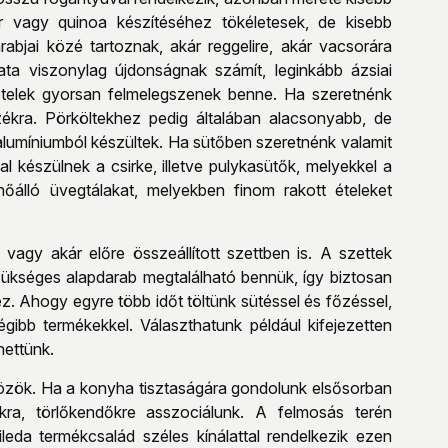
r vagy quinoa készítéséhez tökéletesek, de kisebb
abjai közé tartoznak, akár reggelire, akár vacsorára
a viszonylag újdonságnak számít, leginkább ázsiai
 ételek gyorsan felmelegszenek benne. Ha szeretnénk
kra. Pörköltekhez pedig általában alacsonyabb, de
umíniumból készültek. Ha sütőben szeretnénk valamit
al készülnek a csirke, illetve pulykasütők, melyekkel a
őálló üvegtálakat, melyekben finom rakott ételeket
agy akár előre összeállított szettben is. A szettek
ükséges alapdarab megtalálható bennük, így biztosan
z. Ahogy egyre több időt töltünk sütéssel és főzéssel,
ibb termékekkel. Választhatunk például kifejezetten
hettünk.
közök. Ha a konyha tisztaságára gondolunk elsősorban
a, törlőkendőkre asszociálunk. A felmosás terén
eda termékcsalád széles kínálattal rendelkezik ezen