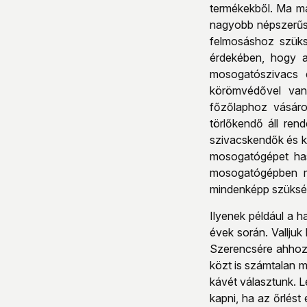
termékekből. Ma má
nagyobb népszerűsé
felmosáshoz szüks
érdekében, hogy a
mosogatószivacs é
körömvédővel vann
főzőlaphoz vásárol
törlőkendő áll ren
szivacskendők és k
mosogatógépet has
mosogatógépben mo
mindenképp szükségü
Ilyenek például a 
évek során. Valljuk
Szerencsére ahhoz,
közt is számtalan m
kávét választunk. L
kapni, ha az őrlés