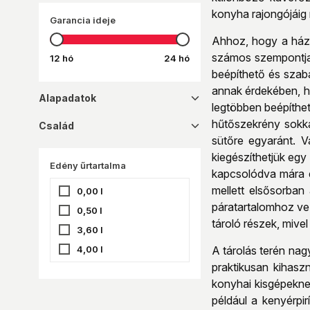
konyha rajongójáig 
Garancia ideje
Ahhoz, hogy a házta
számos szempontja 
12 hó
24 hó
beépíthető és szab
annak érdekében, 
Alapadatok
dropdown_16
legtöbben beépíthe
hűtőszekrény sokka
Család
dropdown_16
sütőre egyaránt. V
kiegészíthetjük egy
Edény űrtartalma
kapcsolódva mára e
mellett elsősorba
0,00 l
páratartalomhoz vez
0,50 l
tároló részek, miv
3,60 l
4,00 l
A tárolás terén nag
praktikusan kihasz
konyhai kisgépekne
például a kenyérpir