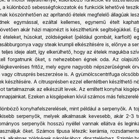
, a különböző sebességfokozatok és funkciók lehetővé teszi
rnak köszönhetően az aprítandó ételek megfelelő állagúak les
dnek egymással, ezáltal kellemes, egynemű ételt kaphatu
követően akár házi majonézt is készíthetünk segítségükkel.
tt ételeket, húsokat, zöldségeket (például gombát, karfiolt)
asábburgonya vagy steak krumpli elkészítésére is, előnye a s
teljes ideje alatt, így elkerülhető, hogy az ételek magukba szív
kell forgatnunk őket, s nehezebben égnek oda. Az olajsütő
 légkeveréses fritőz, mely egyre nagyobb népszerűségnek ö
 vagy citrusprés beszerzése is. A gyümölcscentrifuga olcsóbb
ek készítésére. A citrusprésben ezzel ellentétben készíthető n
t tartalmaznak az elkészült levek. Az említett konyhai kisgé
napjainkat. Ezeken a kisgépeken kívül számos más felszerelés
különböző konyhafelszerelések, mint például a serpenyők. A t
 kisebb serpenyők, melyek alkalmasak kevesebb, akár 2-3 t
mányos serpenyők hosszú nyéllel vannak ellátva és leginká
asználjuk őket. Számos típusa létezik: kerámia, rozsdamen
ozzá, alkalmas zöldségek párolásához, dinszteléshez. Szintén