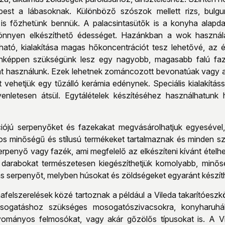
est a lábasoknak. Különböző szószok mellett rizs, bulgu
is főzhetünk bennük. A palacsintasütők is a konyha alapdar
önnyen elkészíthető édességet. Hazánkban a wok használat
ható, kialakítása magas hőkoncentrációt tesz lehetővé, az
enképpen szükségünk lesz egy nagyobb, magasabb falú fazé
t használunk. Ezek lehetnek zománcozott bevonatúak vagy al
t vehetjük egy tűzálló kerámia edénynek. Speciális kialakításs
nletesen átsül. Egytálételek készítéséhez használhatunk h
ójú serpenyőket és fazekakat megvásárolhatjuk egyesével, v
s minőségű és stílusú termékeket tartalmaznak és minden sz
erpenyő vagy fazék, ami megfelelő az elkészíteni kívánt ételhe
darabokat természetesen kiegészíthetjük komolyabb, minőség
as serpenyőt, melyben húsokat és zöldségeket egyaránt készít
felszerelések közé tartoznak a például a Vileda takarítóesz
sogatáshoz szükséges mosogatószivacsokra, konyharuhákr
ományos felmosókat, vagy akár gőzölős típusokat is. A Vil