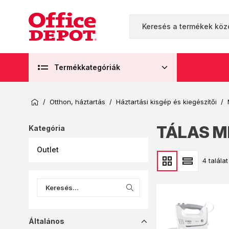
Termékkategóriák
/
Otthon, háztartás
/
Háztartási kisgép és kiegészítői
/
TÁLAS M
Kategória
Outlet
4 találat
Általános
dropup_16