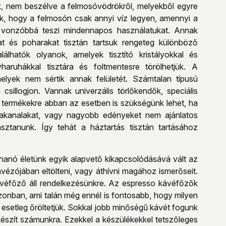
k, nem beszélve a felmosóvödrökről, melyekből egyre
ik, hogy a felmosón csak annyi víz legyen, amennyi a
 vonzóbbá teszi mindennapos használatukat. Annak
t és poharakat tisztán tartsuk rengeteg különböző
lhatók olyanok, amelyek tisztító kristályokkal és
aruhákkal tisztára és foltmentesre törölhetjük. A
elyek nem sértik annak felületét. Számtalan típusú
sillogjon. Vannak univerzális törlőkendők, speciális
 termékekre abban az esetben is szükségünk lehet, ha
fakanalakat, vagy nagyobb edényeket nem ajánlatos
ztanunk. Így tehát a háztartás tisztán tartásához
anó életünk egyik alapvető kikapcsolódásává vált az
ávézójában eltölteni, vagy áthívni magához ismerőseit.
véfőző áll rendelkezésünkre. Az espresso kávéfőzők
zonban, ami talán még ennél is fontosabb, hogy milyen
 esetleg őröltetjük. Sokkal jobb minőségű kávét fogunk
készít számunkra. Ezekkel a készülékekkel tetszőleges