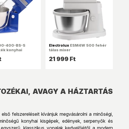
0-400-BS-S
Electrolux
ESM4W 500 fehér
kék konyhai
tálas mixer
t
21 999 Ft
TOZÉKAI, AVAGY A HÁZTARTÁS
 első felszereléseit kívánjuk megvásárolni a minőségi,
m minőségű konyhai kisgépek, edények, serpenyők és
 egyszerű, klasszikus vonalak kedvelőjétől a modern