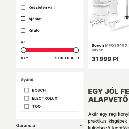
Készleten van
Ajánlat
Kifutó
Ár
Bosch
MFQ36490 f
mixer
0 Ft
5 000 000 Ft
31 999 Ft
Gyártó
EGY JÓL F
BOSCH
ALAPVETŐ 
ELECTROLUX
TOO
Akár egy régi konyh
praktikus kisgépe
Garancia
dropup_16
különböző kávéfőző