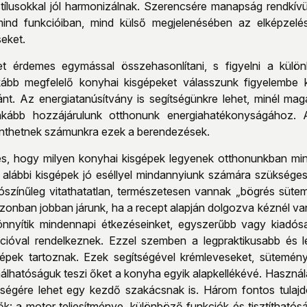
stílusokkal jól harmonizálnak. Szerencsére manapság rendkí
 mind funkcióiban, mind külső megjelenésében az elképzel
seket.
et érdemes egymással összehasonlítani, s figyelni a kül
kább megfelelő konyhai kisgépeket válasszunk figyelembe k
ránt. Az energiatanúsítvány is segítségünkre lehet, minél ma
inkább hozzájárulunk otthonunk energiahatékonyságához. 
lenthetnek számunkra ezek a berendezések.
dés, hogy milyen konyhai kisgépek legyenek otthonunkban 
z alábbi kisgépek jó eséllyel mindannyiunk számára szükséges
színűleg vitathatatlan, természetesen vannak „bögrés sütem
zonban jobban járunk, ha a recept alapján dolgozva kéznél van 
nnyítik mindennapi étkezéseinket, egyszerűbb vagy kiadósa
kcióval rendelkeznek. Ezzel szemben a legpraktikusabb és 
épek tartoznak. Ezek segítségével krémleveseket, süteménye
nálhatóságuk teszi őket a konyha egyik alapkellékévé. Haszná
tségére lehet egy kezdő szakácsnak is. Három fontos tulajd
k: a motor teljesítménye, különböző funkciók és tisztítható