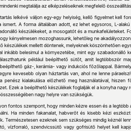
mindenki megtalálja az elképzeléseiknek megfelelő összeállítás
rtás lelkévé váljon egy-egy helyiség, kellő figyelmet kell f
ismert. A forma általában adott, ez lehet egysoros, L-alakú
adonálló készülékeket, a mosogatót és a munkafelületeket. Fo
hogy kényelmesen mozoghassunk, lehetőleg ne akadályozzon
tő készülékek mellett döntenek, melyeknek köszönhetően egysé
l inkább belesimul a környezetébe, mint egy szabadonálló k
álaszthatunk például beépíthető sütőt, amit legtöbbször m
 beépíthető gáz-, kerámia- vagy indukciós főzőlappal. Bármel
gyre kevesebb olyan háztartás van, ahol ne lenne páraelsz
n a penész kialakulása előzhető meg használatával, hiszen
et. Ezek a beépíthető készülékek foglalják el a konyha nagy ré
el összességében nagy helyre van szükségük.
yon fontos szempont, hogy minden kézre essen és a legtöbb ak
nálni. Ha minden fakanalat, habverőt és kisebb kézi eszközt
k. Természetesen ezeknek sem szükséges mindig kéznél lenn
ító, vízforraló, szendvicssütő vagy gofrisütő helyet kell kap