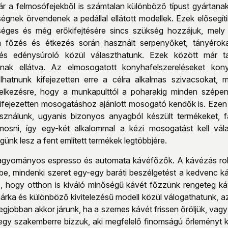
r a felmosófejekből is számtalan különböző típust gyártana
gnek örvendenek a pedállal ellátott modellek. Ezek elősegít
éges és még erőkifejtésére sincs szükség hozzájuk, mely
 főzés és étkezés során használt serpenyőket, tányéroka
s edénysúroló közül választhatunk. Ezek között már talá
ak ellátva. Az elmosogatott konyhafelszereléseket konyh
hatnunk kifejezetten erre a célra alkalmas szivacsokat, m
delkezésre, hogy a munkapulttól a poharakig minden szépen c
ifejezetten mosogatáshoz ajánlott mosogató kendők is. Ezen
ználunk, ugyanis bizonyos anyagból készült termékeket, 
sni, így egy-két alkalommal a kézi mosogatást kell válas
nk lesz a fent említett termékek legtöbbjére.
hagyományos espresso és automata kávéfőzők. A kávézás roh
 be, mindenki szeret egy-egy baráti beszélgetést a kedvenc k
 hogy otthon is kiváló minőségű kávét főzzünk rengeteg ká
árka és különböző kivitelezésű modell közül válogathatunk, a
egjobban akkor járunk, ha a szemes kávét frissen őröljük, vagy
t egy szakemberre bízzuk, aki megfelelő finomságú őrleményt 