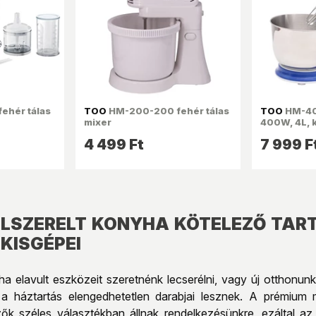
ehér tálas
TOO
HM-200-200 fehér tálas
TOO
HM-40
mixer
400W, 4L, 
robotgép
4 499 Ft
7 999 F
ELSZERELT KONYHA KÖTELEZŐ TAR
KISGÉPEI
a elavult eszközeit szeretnénk lecserélni, vagy új otthonunk
k a háztartás elengedhetetlen darabjai lesznek. A prémiu
k széles választékban állnak rendelkezésünkre, ezáltal az