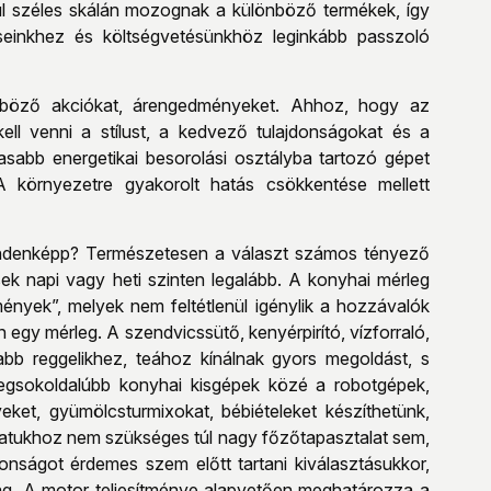
vül széles skálán mozognak a különböző termékek, így
éseinkhez és költségvetésünkhöz leginkább passzoló
önböző akciókat, árengedményeket. Ahhoz, hogy az
ell venni a stílust, a kedvező tulajdonságokat és a
gasabb energetikai besorolási osztályba tartozó gépet
A környezetre gyakorolt hatás csökkentése mellett
mindenképp? Természetesen a választ számos tényező
ek napi vagy heti szinten legalább. A konyhai mérleg
ények”, melyek nem feltétlenül igénylik a hozzávalók
egy mérleg. A szendvicssütő, kenyérpirító, vízforraló,
bb reggelikhez, teához kínálnak gyors megoldást, s
legsokoldalúbb konyhai kisgépek közé a robotgépek,
ket, gyümölcsturmixokat, bébiételeket készíthetünk,
latukhoz nem szükséges túl nagy főzőtapasztalat sem,
onságot érdemes szem előtt tartani kiválasztásukkor,
ság. A motor teljesítménye alapvetően meghatározza a