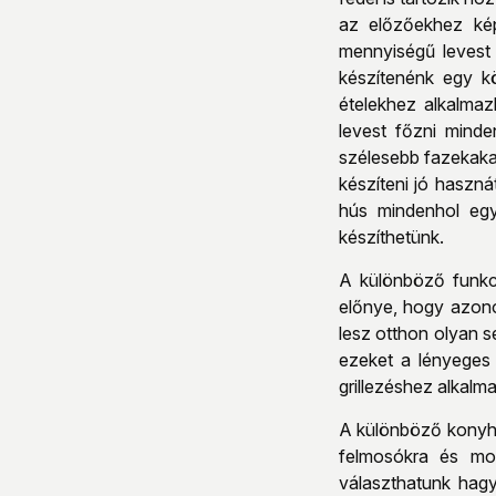
az előzőekhez kép
mennyiségű levest 
készítenénk egy k
ételekhez alkalmaz
levest főzni mind
szélesebb fazekaka
készíteni jó haszná
hús mindenhol egye
készíthetünk.
A különböző funkci
előnye, hogy azono
lesz otthon olyan s
ezeket a lényeges 
grillezéshez alkalm
A különböző konyha
felmosókra és mo
választhatunk hagy