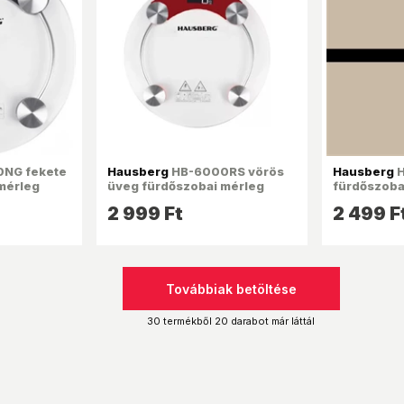
NG fekete
Hausberg
HB-6000RS vörös
Hausberg
H
mérleg
üveg fürdőszobai mérleg
fürdőszoba
2 999 Ft
2 499 F
Továbbiak betöltése
30 termékből 20 darabot már láttál