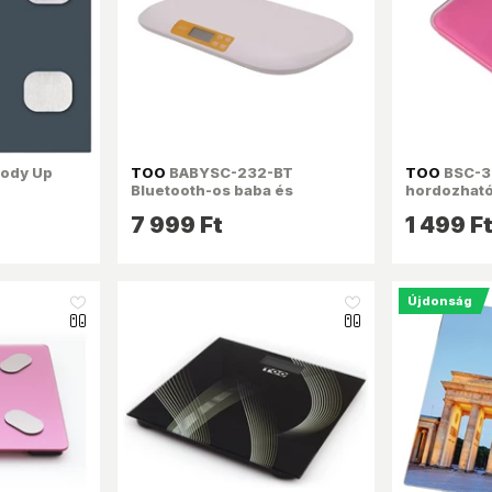
ody Up
TOO
BABYSC-232-BT
TOO
BSC-3
Bluetooth-os baba és
hordozhat
gyerekmérleg
7 999 Ft
1 499 F
Újdonság
like_16
like_16