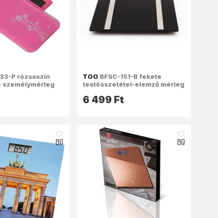
33-P rózsaszín
TOO
BFSC-151-B fekete
ó személymérleg
testösszetétel-elemző mérleg
t
6 499 Ft
like_16
like_16