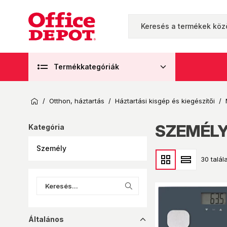
Termékkategóriák
/
Otthon, háztartás
/
Háztartási kisgép és kiegészítői
/
SZEMÉL
Kategória
Személy
30 talála
Általános
dropup_16