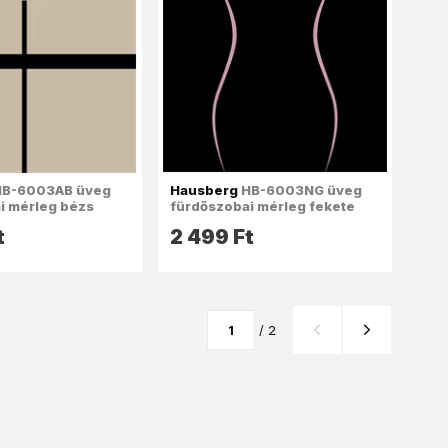
B-6003AB üveg
Hausberg
HB-6003NG üveg
i mérleg bézs
fürdőszobai mérleg fekete
t
2 499 Ft
/ 2