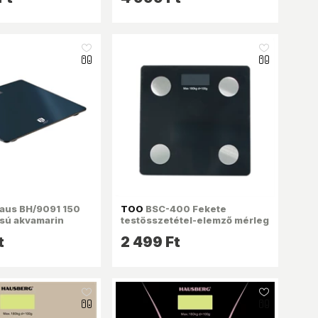
like_16
like_16
aus BH/9091 150
TOO
BSC-400 Fekete
ású akvamarin
testösszetétel-elemző mérleg
rleg
t
2 499 Ft
like_16
like_16