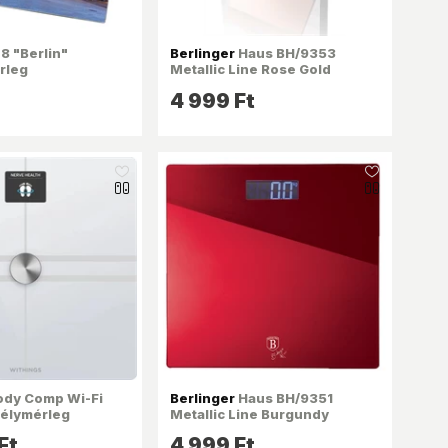
 "Berlin"
Berlinger
Haus BH/9353
rleg
Metallic Line Rose Gold
Edition 150 kg kapacitású
4 999 Ft
rózsaarany személymérleg
like_16
like_16
dy Comp Wi-Fi
Berlinger
Haus BH/9351
élymérleg
Metallic Line Burgundy
Edition burgundi 150 kg
Ft
4 999 Ft
kapacitású személymérleg