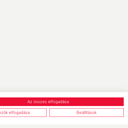
Az összes elfogadása
ezők elfogadása
Beállítások