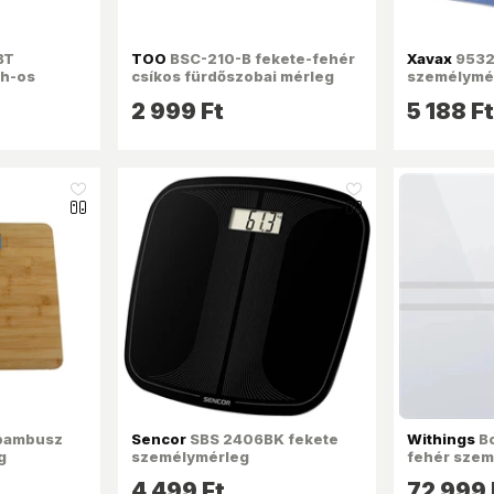
BT
TOO
BSC-210-B fekete-fehér
Xavax
95328
th-os
csíkos fürdőszobai mérleg
személymé
emző mérleg
2 999 Ft
5 188 Ft
like_16
like_16
bambusz
Sencor
SBS 2406BK fekete
Withings
Bo
g
személymérleg
fehér szem
4 499 Ft
72 999 