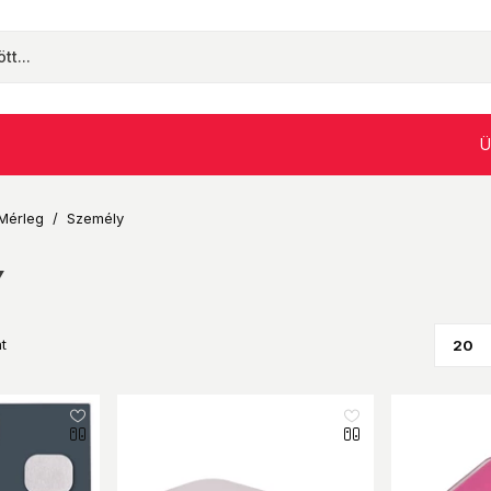
Ü
Mérleg
/
Személy
Y
t
like_16
like_16