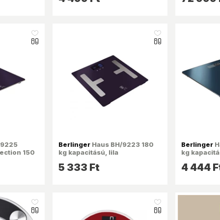
like_16
like_16
/9225
Berlinger
Haus BH/9223 180
Berlinger
H
lection 150
kg kapacitású, lila
kg kapacit
testzsíranalizáló
személymé
5 333 Ft
4 444 F
személymérleg
like_16
like_16