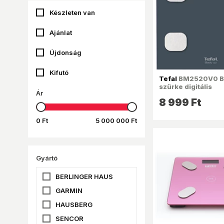
Készleten van
Ajánlat
Újdonság
Kifutó
Tefal
BM2520V0 B
szürke digitális
Ár
személymérleg
8 999 Ft
0 Ft
5 000 000 Ft
Gyártó
BERLINGER HAUS
GARMIN
HAUSBERG
SENCOR