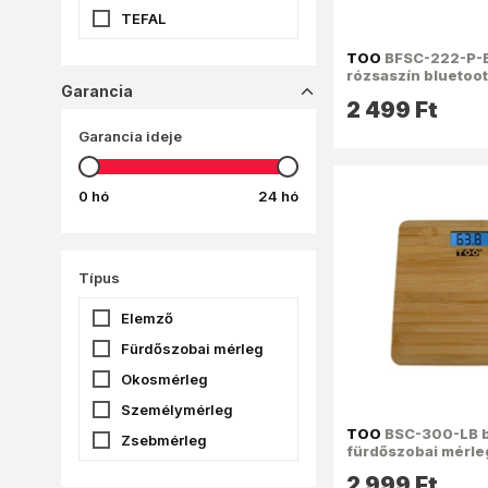
TEFAL
TOO
TOO
BFSC-222-P-
rózsaszín bluetoo
WITHINGS
Garancia
dropup_16
testösszetétel-el
2 499 Ft
XAVAX
Garancia ideje
XIAOMI
0 hó
24 hó
Típus
Elemző
Fürdőszobai mérleg
Okosmérleg
Személymérleg
TOO
BSC-300-LB 
Zsebmérleg
fürdőszobai mérle
2 999 Ft