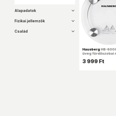
Alapadatok
dropdown_16
Fizikai jellemzők
dropdown_16
Család
dropdown_16
Hausberg
HB-6000
üveg fürdőszobai 
3 999 Ft