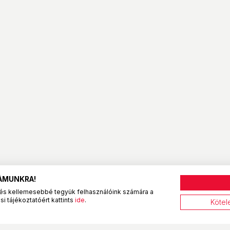
ZÁMUNKRA!
és kellemesebbé tegyük felhasználóink számára a
i tájékoztatóért kattints
ide
.
Kötel